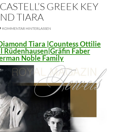
CASTELL’S GREEK KEY
ND TIARA
KOMMENTAR HINTERLASSEN
iamond Tiara |Countess Ottilie
ll Rüdenhausen|Gräfin Faber
 German Noble Family