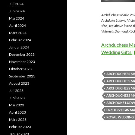
Juli 2024
Juni 2024
Archduchess Marie Vale
Mai 2024
Archduke Ludwig Victor
April 2024
size, see above in the 
Valerie’s Diamond Köch
März 2024
Februar 2024
Archduchess Mar
Januar 2024
Wedding Gifts |
Dezember 2023
November 2023
Oktober 2023
ARCHDUCHESS MA
September 2023
ARCHDUCHESS MA
August 2023
ARCHDUCHESS MA
Juli 2023
ARCHDUCHESS MA
Juni 2023
ARCHDUKE LUDWI
Mai 2023
ERZHERZOGIN MAR
April 2023
ROYAL WEDDING
März 2023
Februar 2023
Januar 2023