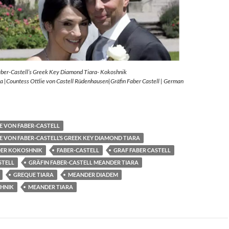
aber-Castell’s Greek Key Diamond Tiara- Kokoshnik
 |Countess Ottlie von Castell Rüdenhausen|Gräfin Faber Castell | German
E VON FABER-CASTELL
E VON FABER-CASTELL’S GREEK KEY DIAMOND TIARA
ER KOKOSHNIK
FABER-CASTELL
GRAF FABER CASTELL
STELL
GRÄFIN FABER-CASTELL MEANDER TIARA
GREQUE TIARA
MEANDER DIADEM
HNIK
MEANDER TIARA