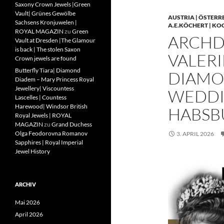
Saxony Crown Jewels |Green
Vault| Grünes Gewölbe
AUSTRIA | ÖSTERR
Sachsens Kronjuwelen |
A.E.KÖCHERT | KO
ROYAL MAGAZIN
zu
Green
ARCHD
Vault at Dresden |The Glamour
is back | The stolen Saxon
VALERI
Crown jewels are found
Butterfly Tiara| Diamond
DIAMO
Diadem – Mary Princess Royal
Jewellery| Viscountess
WEDDIN
Lascelles | Countess
Harewood| Windsor British
HABSB
Royal Jewels | ROYAL
MAGAZIN
zu
Grand Duchess
Olga Feodorovna Romanov
3. APRIL 2026
Sapphires | Royal Imperial
Jewel History
ARCHIV
Mai 2026
April 2026