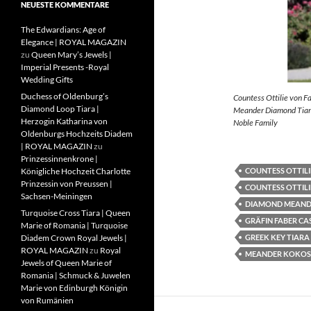
NEUESTE KOMMENTARE
The Edwardians: Age of
Elegance | ROYAL MAGAZIN
zu
Queen Mary’s Jewels |
Imperial Presents -Royal
Wedding Gifts
Duchess of Oldenburg’s
Countess Ottilie von F
Diamond Loop Tiara |
Meander Diamond Tiara
Herzogin Katharina von
Noble Family
Oldenburgs Hochzeits Diadem
| ROYAL MAGAZIN
zu
Prinzessinnenkrone |
COUNTESS OTTILI
Königliche Hochzeit Charlotte
Prinzessin von Preussen |
COUNTESS OTTILI
Sachsen-Meiningen
DIAMOND MEAND
Turquoise Cross Tiara | Queen
GRÄFIN FABER CA
Marie of Romania | Turquoise
GREEK KEY TIARA
Diadem Crown Royal Jewels |
ROYAL MAGAZIN
zu
Royal
MEANDER KOKOS
Jewels of Queen Marie of
Romania | Schmuck & Juwelen
Marie von Edinburgh Königin
von Rumänien