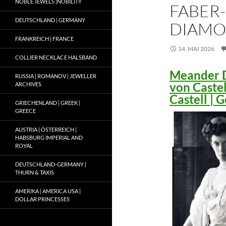
NOBLE JEWELS |NOBILITY
FABER-
DEUTSCHLAND | GERMANY
DIAMO
FRANKREICH | FRANCE
14. MAI 2026
COLLIER NECKLACE HALSBAND
Meander D
RUSSIA | ROMANOV | JEWELLER
von Caste
ARCHIVES
Castell |
GRIECHENLAND | GREEK |
GREECE
AUSTRIA | ÖSTERREICH |
HABSBURG IMPERIAL AND
ROYAL
DEUTSCHLAND-GERMANY |
THURN & TAXIS
AMERIKA | AMERICA USA |
DOLLAR PRINCESSES