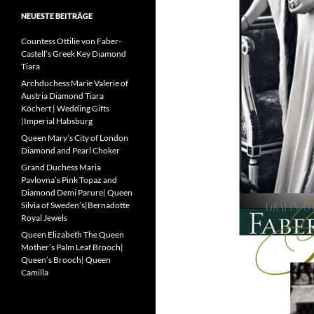
NEUESTE BEITRÄGE
Countess Ottilie von Faber-
Castell’s Greek Key Diamond
Tiara
Archduchess Marie Valerie of
Austria Diamond Tiara
Köchert | Wedding Gifts
|Imperial Habsburg
Queen Mary’s City of London
Diamond and Pearl Choker
Grand Duchess Maria
Pavlovna’s Pink Topaz and
Diamond Demi Parure| Queen
Silvia of Sweden’s|Bernadotte
Royal Jewels
Queen Elizabeth The Queen
Mother’s Palm Leaf Brooch|
Queen’s Brooch| Queen
Camilla