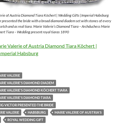
rie of Austria Diamond Tiara Köchert | Wedding Gifts |Imperial Habsburg
 presented the bride with a broad diamond diadem set with stones of every
sketch and as real tiara. Marie Valerie’s Diamond Tiara – Archduchess Marie
ert Tiara – Wedding present royal tiaras 1890
ie Valerie of Austria Diamond Tiara Köchert |
Imperial Habsburg
RIE VALERIE
RIE VALERIE'S DIAMOND DIADEM
RIE VALERIE'S DIAMOND KÖCHERT TIARA
RIE VALERIE'S DIAMOND TIARA
G VICTOR PRESENTED THE BRIDE
IE VALERIE
HABSBURG
MARIE VALERIE OF AUSTRIA'S
ROYAL WEDDING GIFT