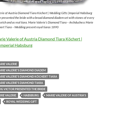
rie of Austria Diamond Tiara Köchert | Wedding Gifts |Imperial Habsburg
 presented the bride with a broad diamond diadem set with stones of every
sketch and as real tiara. Marie Valerie’s Diamond Tiara – Archduchess Marie
ert Tiara – Wedding present royal tiaras 1890
ie Valerie of Austria Diamond Tiara Köchert |
Imperial Habsburg
RIE VALERIE
RIE VALERIE'S DIAMOND DIADEM
RIE VALERIE'S DIAMOND KÖCHERT TIARA
RIE VALERIE'S DIAMOND TIARA
G VICTOR PRESENTED THE BRIDE
IE VALERIE
HABSBURG
MARIE VALERIE OF AUSTRIA'S
ROYAL WEDDING GIFT