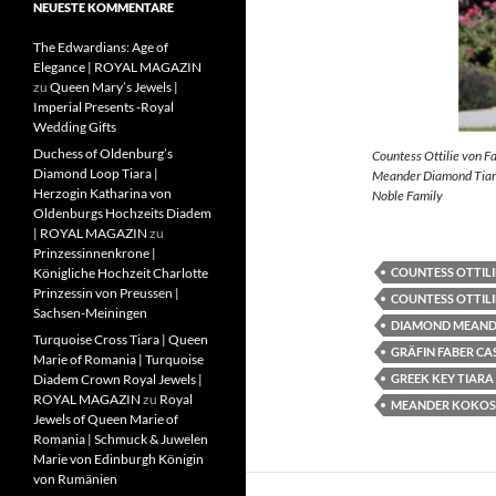
NEUESTE KOMMENTARE
The Edwardians: Age of
Elegance | ROYAL MAGAZIN
zu
Queen Mary’s Jewels |
Imperial Presents -Royal
Wedding Gifts
Duchess of Oldenburg’s
Countess Ottilie von F
Diamond Loop Tiara |
Meander Diamond Tiara
Herzogin Katharina von
Noble Family
Oldenburgs Hochzeits Diadem
| ROYAL MAGAZIN
zu
Prinzessinnenkrone |
COUNTESS OTTILI
Königliche Hochzeit Charlotte
Prinzessin von Preussen |
COUNTESS OTTILI
Sachsen-Meiningen
DIAMOND MEAND
Turquoise Cross Tiara | Queen
GRÄFIN FABER CA
Marie of Romania | Turquoise
GREEK KEY TIARA
Diadem Crown Royal Jewels |
ROYAL MAGAZIN
zu
Royal
MEANDER KOKOS
Jewels of Queen Marie of
Romania | Schmuck & Juwelen
Marie von Edinburgh Königin
von Rumänien