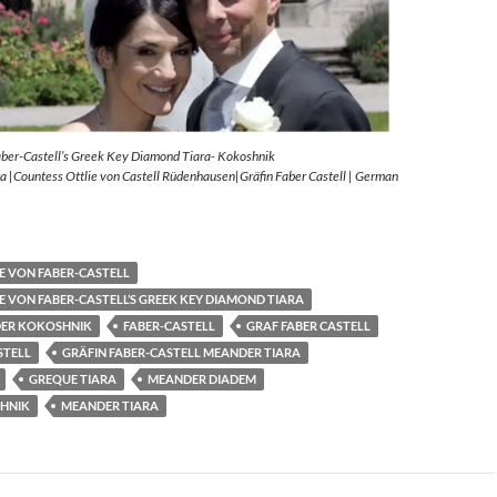
aber-Castell’s Greek Key Diamond Tiara- Kokoshnik
 |Countess Ottlie von Castell Rüdenhausen|Gräfin Faber Castell | German
E VON FABER-CASTELL
E VON FABER-CASTELL’S GREEK KEY DIAMOND TIARA
ER KOKOSHNIK
FABER-CASTELL
GRAF FABER CASTELL
STELL
GRÄFIN FABER-CASTELL MEANDER TIARA
GREQUE TIARA
MEANDER DIADEM
HNIK
MEANDER TIARA