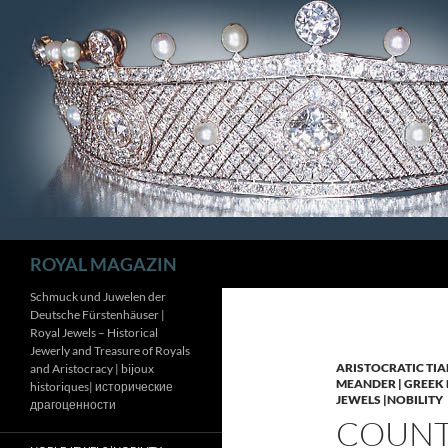
Zum
Inhalt
springen
Suchen
ROYAL MAGAZIN
Schmuck und Juwelen der
Deutsche Fürstenhäuser |
Royal Jewels – Historical
Jewerly and Treasure of Royals
ARISTOCRATIC TIA
and Aristocracy | bijoux
MEANDER | GREEK 
historiques| исторические
JEWELS |NOBILITY
драгоценности
COUNTE