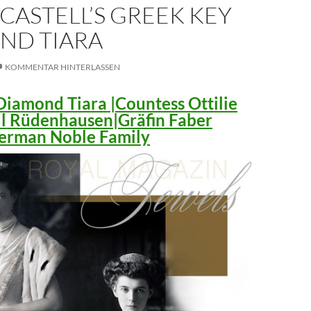
CASTELL’S GREEK KEY
ND TIARA
KOMMENTAR HINTERLASSEN
iamond Tiara |Countess Ottilie
ll Rüdenhausen|Gräfin Faber
 German Noble Family