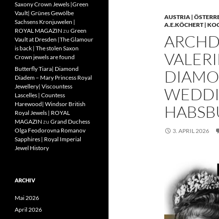
Saxony Crown Jewels |Green
Vault| Grünes Gewölbe
AUSTRIA | ÖSTERR
Sachsens Kronjuwelen |
A.E.KÖCHERT | KO
ROYAL MAGAZIN
zu
Green
ARCHD
Vault at Dresden |The Glamour
is back | The stolen Saxon
VALERI
Crown jewels are found
Butterfly Tiara| Diamond
DIAMO
Diadem – Mary Princess Royal
Jewellery| Viscountess
WEDDIN
Lascelles | Countess
Harewood| Windsor British
HABSB
Royal Jewels | ROYAL
MAGAZIN
zu
Grand Duchess
Olga Feodorovna Romanov
3. APRIL 2026
Sapphires | Royal Imperial
Jewel History
ARCHIV
Mai 2026
April 2026