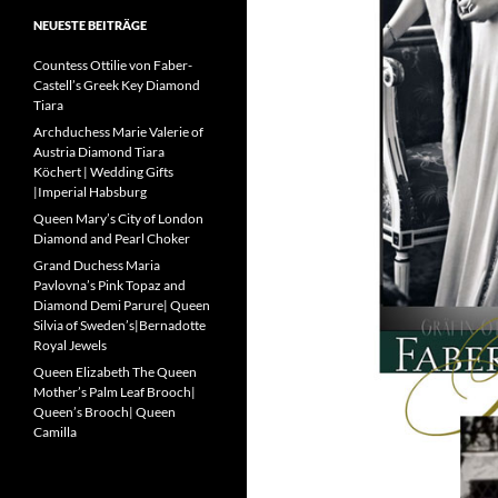
NEUESTE BEITRÄGE
Countess Ottilie von Faber-
Castell’s Greek Key Diamond
Tiara
Archduchess Marie Valerie of
Austria Diamond Tiara
Köchert | Wedding Gifts
|Imperial Habsburg
Queen Mary’s City of London
Diamond and Pearl Choker
Grand Duchess Maria
Pavlovna’s Pink Topaz and
Diamond Demi Parure| Queen
Silvia of Sweden’s|Bernadotte
Royal Jewels
Queen Elizabeth The Queen
Mother’s Palm Leaf Brooch|
Queen’s Brooch| Queen
Camilla