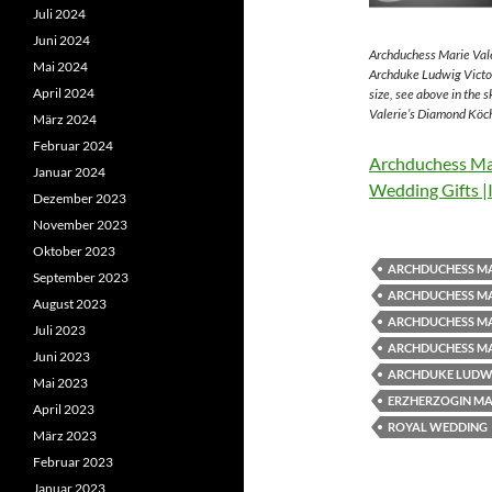
Juli 2024
Juni 2024
Archduchess Marie Vale
Mai 2024
Archduke Ludwig Victor
April 2024
size, see above in the 
Valerie’s Diamond Köch
März 2024
Februar 2024
Archduchess Mar
Januar 2024
Wedding Gifts |
Dezember 2023
November 2023
Oktober 2023
ARCHDUCHESS MA
September 2023
ARCHDUCHESS MA
August 2023
ARCHDUCHESS MA
Juli 2023
ARCHDUCHESS MA
Juni 2023
ARCHDUKE LUDWI
Mai 2023
ERZHERZOGIN MAR
April 2023
ROYAL WEDDING
März 2023
Februar 2023
Januar 2023