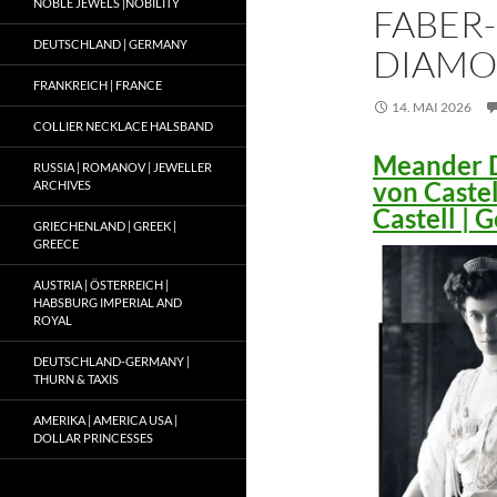
NOBLE JEWELS |NOBILITY
FABER-
DEUTSCHLAND | GERMANY
DIAMO
FRANKREICH | FRANCE
14. MAI 2026
COLLIER NECKLACE HALSBAND
Meander D
RUSSIA | ROMANOV | JEWELLER
von Caste
ARCHIVES
Castell |
GRIECHENLAND | GREEK |
GREECE
AUSTRIA | ÖSTERREICH |
HABSBURG IMPERIAL AND
ROYAL
DEUTSCHLAND-GERMANY |
THURN & TAXIS
AMERIKA | AMERICA USA |
DOLLAR PRINCESSES