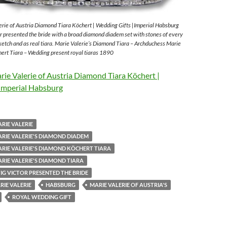
rie of Austria Diamond Tiara Köchert | Wedding Gifts |Imperial Habsburg
 presented the bride with a broad diamond diadem set with stones of every
sketch and as real tiara. Marie Valerie’s Diamond Tiara – Archduchess Marie
ert Tiara – Wedding present royal tiaras 1890
ie Valerie of Austria Diamond Tiara Köchert |
Imperial Habsburg
RIE VALERIE
RIE VALERIE'S DIAMOND DIADEM
RIE VALERIE'S DIAMOND KÖCHERT TIARA
RIE VALERIE'S DIAMOND TIARA
G VICTOR PRESENTED THE BRIDE
IE VALERIE
HABSBURG
MARIE VALERIE OF AUSTRIA'S
ROYAL WEDDING GIFT