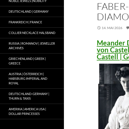
NOBLE JEWELS |NOBILITY
FABER-
DEUTSCHLAND | GERMANY
DIAMO
FRANKREICH | FRANCE
14. MAI 2026
COLLIER NECKLACE HALSBAND
Meander D
RUSSIA | ROMANOV | JEWELLER
von Caste
ARCHIVES
Castell |
GRIECHENLAND | GREEK |
GREECE
AUSTRIA | ÖSTERREICH |
HABSBURG IMPERIAL AND
ROYAL
DEUTSCHLAND-GERMANY |
THURN & TAXIS
AMERIKA | AMERICA USA |
DOLLAR PRINCESSES