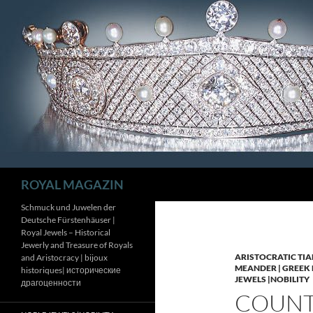
Zum
Inhalt
springen
Suchen
ROYAL MAGAZIN
Schmuck und Juwelen der
Deutsche Fürstenhäuser |
Royal Jewels – Historical
Jewerly and Treasure of Royals
ARISTOCRATIC TIA
and Aristocracy | bijoux
MEANDER | GREEK 
historiques| исторические
JEWELS |NOBILITY
драгоценности
COUNTE