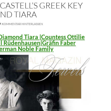
CASTELL’S GREEK KEY
ND TIARA
KOMMENTAR HINTERLASSEN
iamond Tiara |Countess Ottilie
ll Rüdenhausen|Gräfin Faber
 German Noble Family