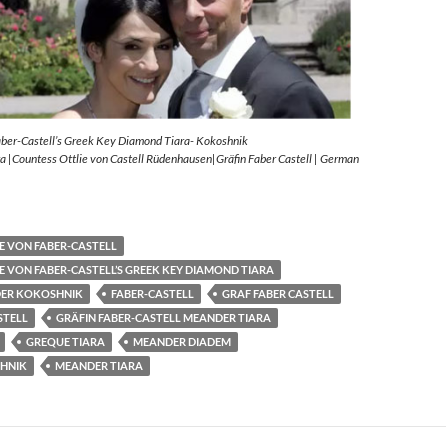
aber-Castell’s Greek Key Diamond Tiara- Kokoshnik
 |Countess Ottlie von Castell Rüdenhausen|Gräfin Faber Castell | German
E VON FABER-CASTELL
E VON FABER-CASTELL’S GREEK KEY DIAMOND TIARA
ER KOKOSHNIK
FABER-CASTELL
GRAF FABER CASTELL
STELL
GRÄFIN FABER-CASTELL MEANDER TIARA
GREQUE TIARA
MEANDER DIADEM
HNIK
MEANDER TIARA