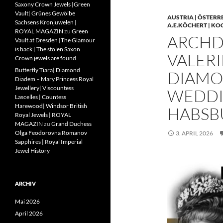
Saxony Crown Jewels |Green
Vault| Grünes Gewölbe
AUSTRIA | ÖSTERR
Sachsens Kronjuwelen |
A.E.KÖCHERT | KO
ROYAL MAGAZIN
zu
Green
ARCHD
Vault at Dresden |The Glamour
is back | The stolen Saxon
VALERI
Crown jewels are found
Butterfly Tiara| Diamond
DIAMO
Diadem – Mary Princess Royal
Jewellery| Viscountess
WEDDIN
Lascelles | Countess
Harewood| Windsor British
HABSB
Royal Jewels | ROYAL
MAGAZIN
zu
Grand Duchess
Olga Feodorovna Romanov
3. APRIL 2026
Sapphires | Royal Imperial
Jewel History
ARCHIV
Mai 2026
April 2026