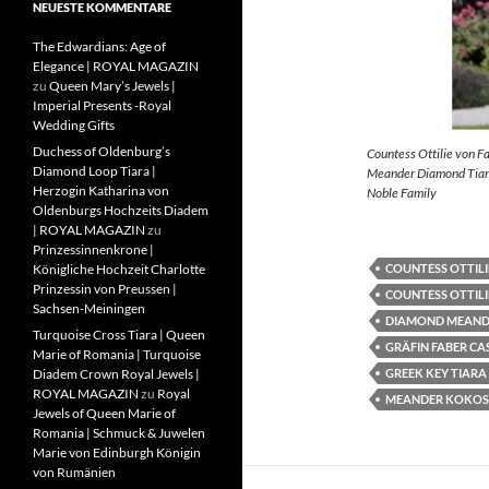
NEUESTE KOMMENTARE
The Edwardians: Age of
Elegance | ROYAL MAGAZIN
zu
Queen Mary’s Jewels |
Imperial Presents -Royal
Wedding Gifts
Duchess of Oldenburg’s
Countess Ottilie von F
Diamond Loop Tiara |
Meander Diamond Tiara
Herzogin Katharina von
Noble Family
Oldenburgs Hochzeits Diadem
| ROYAL MAGAZIN
zu
Prinzessinnenkrone |
COUNTESS OTTILI
Königliche Hochzeit Charlotte
Prinzessin von Preussen |
COUNTESS OTTILI
Sachsen-Meiningen
DIAMOND MEAND
Turquoise Cross Tiara | Queen
GRÄFIN FABER CA
Marie of Romania | Turquoise
GREEK KEY TIARA
Diadem Crown Royal Jewels |
ROYAL MAGAZIN
zu
Royal
MEANDER KOKOS
Jewels of Queen Marie of
Romania | Schmuck & Juwelen
Marie von Edinburgh Königin
von Rumänien