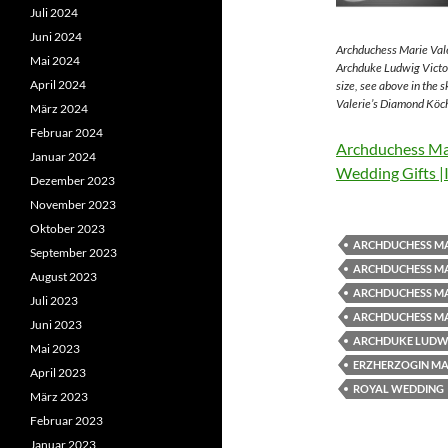
Juli 2024
Juni 2024
Archduchess Marie Vale
Mai 2024
Archduke Ludwig Victor
April 2024
size, see above in the 
Valerie’s Diamond Köch
März 2024
Februar 2024
Archduchess Mar
Januar 2024
Wedding Gifts |
Dezember 2023
November 2023
Oktober 2023
ARCHDUCHESS MA
September 2023
ARCHDUCHESS MA
August 2023
ARCHDUCHESS MA
Juli 2023
ARCHDUCHESS MA
Juni 2023
ARCHDUKE LUDWI
Mai 2023
ERZHERZOGIN MAR
April 2023
ROYAL WEDDING
März 2023
Februar 2023
Januar 2023