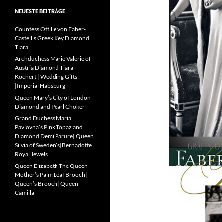
NEUESTE BEITRÄGE
Countess Ottilie von Faber-
Castell’s Greek Key Diamond
Tiara
Archduchess Marie Valerie of
Austria Diamond Tiara
Köchert | Wedding Gifts
|Imperial Habsburg
Queen Mary’s City of London
Diamond and Pearl Choker
Grand Duchess Maria
Pavlovna’s Pink Topaz and
Diamond Demi Parure| Queen
Silvia of Sweden’s|Bernadotte
Royal Jewels
Queen Elizabeth The Queen
Mother’s Palm Leaf Brooch|
Queen’s Brooch| Queen
Camilla