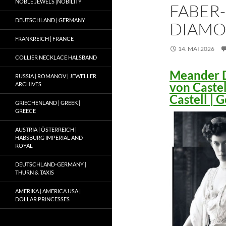
NOBLE JEWELS |NOBILITY
FABER-
DEUTSCHLAND | GERMANY
DIAMO
FRANKREICH | FRANCE
14. MAI 2026
COLLIER NECKLACE HALSBAND
Meander D
RUSSIA | ROMANOV | JEWELLER
von Caste
ARCHIVES
Castell |
GRIECHENLAND | GREEK |
GREECE
AUSTRIA | ÖSTERREICH |
HABSBURG IMPERIAL AND
ROYAL
DEUTSCHLAND-GERMANY |
THURN & TAXIS
AMERIKA | AMERICA USA |
DOLLAR PRINCESSES