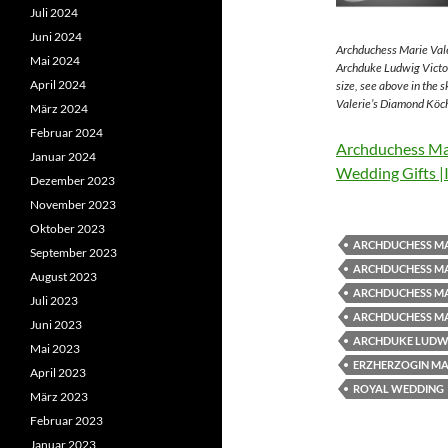
Juli 2024
Juni 2024
Archduchess Marie Vale
Mai 2024
Archduke Ludwig Victor
April 2024
size, see above in the 
Valerie’s Diamond Köch
März 2024
Februar 2024
Archduchess Mar
Januar 2024
Wedding Gifts |
Dezember 2023
November 2023
Oktober 2023
ARCHDUCHESS MA
September 2023
ARCHDUCHESS MA
August 2023
ARCHDUCHESS MA
Juli 2023
ARCHDUCHESS MA
Juni 2023
ARCHDUKE LUDWI
Mai 2023
ERZHERZOGIN MAR
April 2023
ROYAL WEDDING
März 2023
Februar 2023
Januar 2023