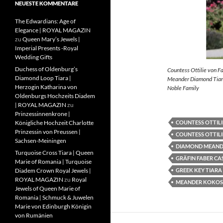
NEUESTE KOMMENTARE
The Edwardians: Age of
Elegance | ROYAL MAGAZIN
zu
Queen Mary’s Jewels |
Imperial Presents -Royal
Wedding Gifts
Duchess of Oldenburg’s
Countess Ottilie von F
Diamond Loop Tiara |
Meander Diamond Tiara
Herzogin Katharina von
Noble Family
Oldenburgs Hochzeits Diadem
| ROYAL MAGAZIN
zu
Prinzessinnenkrone |
COUNTESS OTTILI
Königliche Hochzeit Charlotte
Prinzessin von Preussen |
COUNTESS OTTILI
Sachsen-Meiningen
DIAMOND MEAND
Turquoise Cross Tiara | Queen
GRÄFIN FABER CA
Marie of Romania | Turquoise
GREEK KEY TIARA
Diadem Crown Royal Jewels |
ROYAL MAGAZIN
zu
Royal
MEANDER KOKOS
Jewels of Queen Marie of
Romania | Schmuck & Juwelen
Marie von Edinburgh Königin
von Rumänien