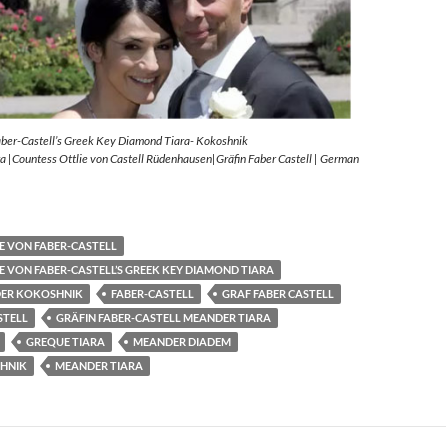
aber-Castell’s Greek Key Diamond Tiara- Kokoshnik
 |Countess Ottlie von Castell Rüdenhausen|Gräfin Faber Castell | German
E VON FABER-CASTELL
E VON FABER-CASTELL’S GREEK KEY DIAMOND TIARA
ER KOKOSHNIK
FABER-CASTELL
GRAF FABER CASTELL
STELL
GRÄFIN FABER-CASTELL MEANDER TIARA
GREQUE TIARA
MEANDER DIADEM
HNIK
MEANDER TIARA