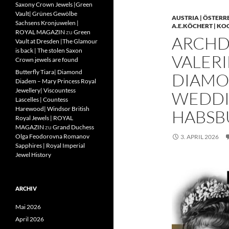
Saxony Crown Jewels |Green
Vault| Grünes Gewölbe
AUSTRIA | ÖSTERR
Sachsens Kronjuwelen |
A.E.KÖCHERT | KO
ROYAL MAGAZIN
zu
Green
ARCHD
Vault at Dresden |The Glamour
is back | The stolen Saxon
VALERI
Crown jewels are found
Butterfly Tiara| Diamond
DIAMO
Diadem – Mary Princess Royal
Jewellery| Viscountess
WEDDIN
Lascelles | Countess
Harewood| Windsor British
HABSB
Royal Jewels | ROYAL
MAGAZIN
zu
Grand Duchess
Olga Feodorovna Romanov
3. APRIL 2026
Sapphires | Royal Imperial
Jewel History
ARCHIV
Mai 2026
April 2026