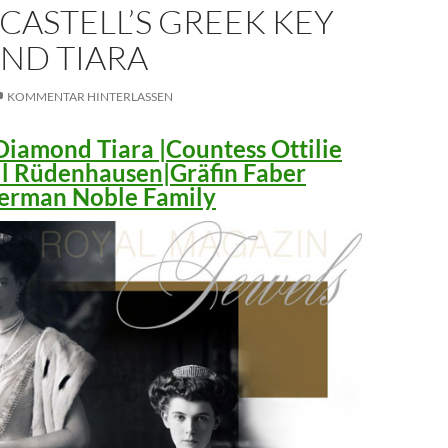
CASTELL’S GREEK KEY
ND TIARA
KOMMENTAR HINTERLASSEN
iamond Tiara |Countess Ottilie
ll Rüdenhausen|Gräfin Faber
 German Noble Family