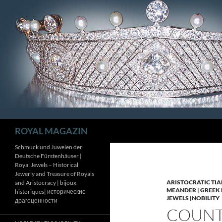
Zum
Inhalt
springen
Suchen
ROYAL MAGAZIN
Schmuck und Juwelen der
Deutsche Fürstenhäuser |
Royal Jewels – Historical
Jewerly and Treasure of Royals
ARISTOCRATIC TIA
and Aristocracy | bijoux
MEANDER | GREEK 
historiques| исторические
JEWELS |NOBILITY
драгоценности
COUNTE