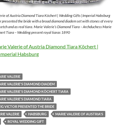
rie of Austria Diamond Tiara Köchert | Wedding Gifts |Imperial Habsburg
 presented the bride with a broad diamond diadem set with stones of every
sketch and as real tiara. Marie Valerie’s Diamond Tiara – Archduchess Marie
ert Tiara – Wedding present royal tiaras 1890
ie Valerie of Austria Diamond Tiara Köchert |
Imperial Habsburg
RIE VALERIE
RIE VALERIE'S DIAMOND DIADEM
RIE VALERIE'S DIAMOND KÖCHERT TIARA
RIE VALERIE'S DIAMOND TIARA
G VICTOR PRESENTED THE BRIDE
IE VALERIE
HABSBURG
MARIE VALERIE OF AUSTRIA'S
ROYAL WEDDING GIFT