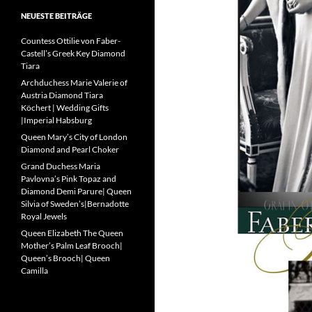
NEUESTE BEITRÄGE
Countess Ottilie von Faber-
Castell’s Greek Key Diamond
Tiara
Archduchess Marie Valerie of
Austria Diamond Tiara
Köchert | Wedding Gifts
|Imperial Habsburg
Queen Mary’s City of London
Diamond and Pearl Choker
Grand Duchess Maria
Pavlovna’s Pink Topaz and
Diamond Demi Parure| Queen
Silvia of Sweden’s|Bernadotte
Royal Jewels
Queen Elizabeth The Queen
Mother’s Palm Leaf Brooch|
Queen’s Brooch| Queen
Camilla