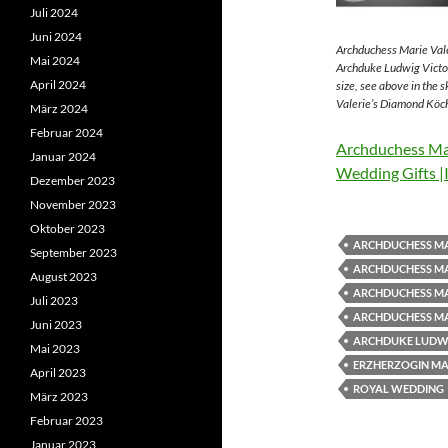
Juli 2024
Juni 2024
Archduchess Marie Vale
Mai 2024
Archduke Ludwig Victor
April 2024
size, see above in the 
Valerie’s Diamond Köch
März 2024
Februar 2024
Archduchess Mar
Januar 2024
Wedding Gifts |
Dezember 2023
November 2023
Oktober 2023
ARCHDUCHESS MA
September 2023
ARCHDUCHESS MA
August 2023
ARCHDUCHESS MA
Juli 2023
ARCHDUCHESS MA
Juni 2023
ARCHDUKE LUDWI
Mai 2023
ERZHERZOGIN MAR
April 2023
ROYAL WEDDING
März 2023
Februar 2023
Januar 2023