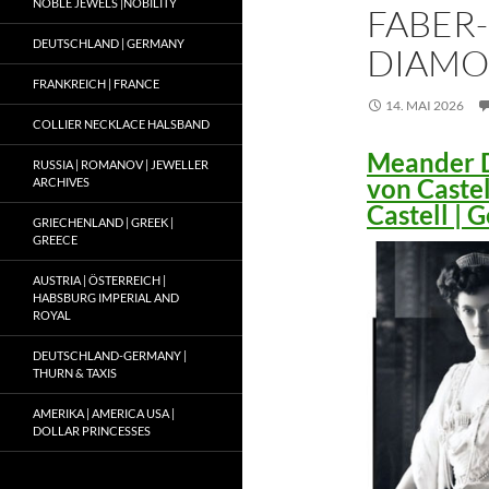
NOBLE JEWELS |NOBILITY
FABER-
DEUTSCHLAND | GERMANY
DIAMO
FRANKREICH | FRANCE
14. MAI 2026
COLLIER NECKLACE HALSBAND
Meander D
RUSSIA | ROMANOV | JEWELLER
von Caste
ARCHIVES
Castell |
GRIECHENLAND | GREEK |
GREECE
AUSTRIA | ÖSTERREICH |
HABSBURG IMPERIAL AND
ROYAL
DEUTSCHLAND-GERMANY |
THURN & TAXIS
AMERIKA | AMERICA USA |
DOLLAR PRINCESSES