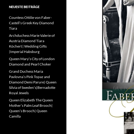
NEUESTE BEITRÄGE
Countess Ottilie von Faber-
Castell’s Greek Key Diamond
Tiara
Archduchess Marie Valerie of
Austria Diamond Tiara
Köchert | Wedding Gifts
|Imperial Habsburg
Queen Mary’s City of London
Diamond and Pearl Choker
Grand Duchess Maria
Pavlovna’s Pink Topaz and
Diamond Demi Parure| Queen
Silvia of Sweden’s|Bernadotte
Royal Jewels
Queen Elizabeth The Queen
Mother’s Palm Leaf Brooch|
Queen’s Brooch| Queen
Camilla