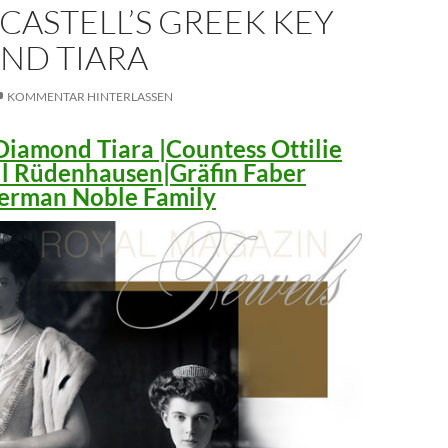
CASTELL’S GREEK KEY
ND TIARA
KOMMENTAR HINTERLASSEN
iamond Tiara |Countess Ottilie
ll Rüdenhausen|Gräfin Faber
 German Noble Family