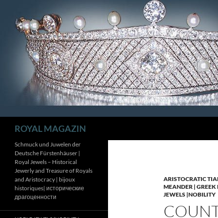
Zum
Inhalt
springen
Suchen
ROYAL MAGAZIN
Schmuck und Juwelen der
Deutsche Fürstenhäuser |
Royal Jewels – Historical
Jewerly and Treasure of Royals
ARISTOCRATIC TIA
and Aristocracy | bijoux
MEANDER | GREEK 
historiques| исторические
JEWELS |NOBILITY
драгоценности
COUNTE