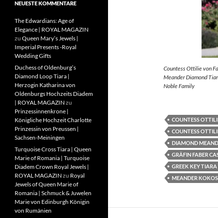
NEUESTE KOMMENTARE
The Edwardians: Age of
Elegance | ROYAL MAGAZIN
zu
Queen Mary’s Jewels |
Imperial Presents -Royal
Wedding Gifts
Duchess of Oldenburg’s
Countess Ottilie von F
Diamond Loop Tiara |
Meander Diamond Tiara
Herzogin Katharina von
Noble Family
Oldenburgs Hochzeits Diadem
| ROYAL MAGAZIN
zu
Prinzessinnenkrone |
COUNTESS OTTILI
Königliche Hochzeit Charlotte
Prinzessin von Preussen |
COUNTESS OTTILI
Sachsen-Meiningen
DIAMOND MEAND
Turquoise Cross Tiara | Queen
GRÄFIN FABER CA
Marie of Romania | Turquoise
GREEK KEY TIARA
Diadem Crown Royal Jewels |
ROYAL MAGAZIN
zu
Royal
MEANDER KOKOS
Jewels of Queen Marie of
Romania | Schmuck & Juwelen
Marie von Edinburgh Königin
von Rumänien