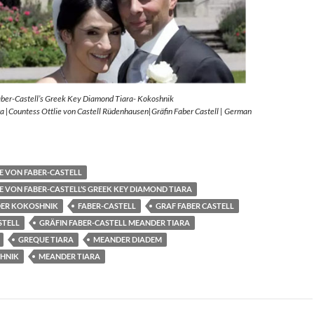
aber-Castell’s Greek Key Diamond Tiara- Kokoshnik
 |Countess Ottlie von Castell Rüdenhausen|Gräfin Faber Castell | German
E VON FABER-CASTELL
E VON FABER-CASTELL’S GREEK KEY DIAMOND TIARA
ER KOKOSHNIK
FABER-CASTELL
GRAF FABER CASTELL
STELL
GRÄFIN FABER-CASTELL MEANDER TIARA
GREQUE TIARA
MEANDER DIADEM
HNIK
MEANDER TIARA