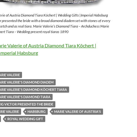
rie of Austria Diamond Tiara Köchert | Wedding Gifts |Imperial Habsburg
 presented the bride with a broad diamond diadem set with stones of every
sketch and as real tiara. Marie Valerie’s Diamond Tiara – Archduchess Marie
ert Tiara – Wedding present royal tiaras 1890
ie Valerie of Austria Diamond Tiara Köchert |
Imperial Habsburg
RIE VALERIE
RIE VALERIE'S DIAMOND DIADEM
RIE VALERIE'S DIAMOND KÖCHERT TIARA
RIE VALERIE'S DIAMOND TIARA
G VICTOR PRESENTED THE BRIDE
IE VALERIE
HABSBURG
MARIE VALERIE OF AUSTRIA'S
ROYAL WEDDING GIFT