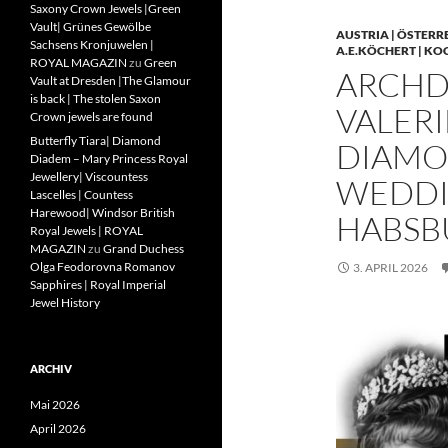
Saxony Crown Jewels |Green
Vault| Grünes Gewölbe
AUSTRIA | ÖSTERR
Sachsens Kronjuwelen |
A.E.KÖCHERT | KO
ROYAL MAGAZIN
zu
Green
ARCHD
Vault at Dresden |The Glamour
is back | The stolen Saxon
VALERI
Crown jewels are found
Butterfly Tiara| Diamond
DIAMO
Diadem – Mary Princess Royal
Jewellery| Viscountess
WEDDIN
Lascelles | Countess
Harewood| Windsor British
HABSB
Royal Jewels | ROYAL
MAGAZIN
zu
Grand Duchess
Olga Feodorovna Romanov
3. APRIL 2026
Sapphires | Royal Imperial
Jewel History
ARCHIV
Mai 2026
April 2026