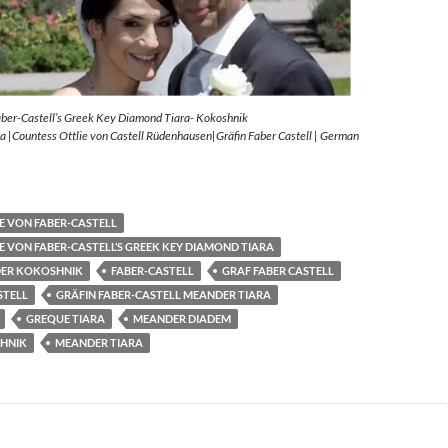
aber-Castell’s Greek Key Diamond Tiara- Kokoshnik
 |Countess Ottlie von Castell Rüdenhausen|Gräfin Faber Castell | German
E VON FABER-CASTELL
E VON FABER-CASTELL’S GREEK KEY DIAMOND TIARA
ER KOKOSHNIK
FABER-CASTELL
GRAF FABER CASTELL
STELL
GRÄFIN FABER-CASTELL MEANDER TIARA
GREQUE TIARA
MEANDER DIADEM
HNIK
MEANDER TIARA