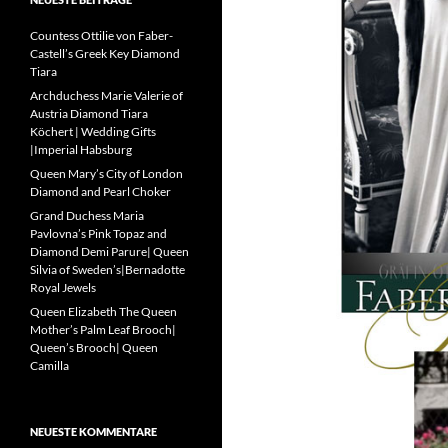
Countess Ottilie von Faber-
Castell’s Greek Key Diamond
Tiara
Archduchess Marie Valerie of
Austria Diamond Tiara
Köchert | Wedding Gifts
|Imperial Habsburg
Queen Mary’s City of London
Diamond and Pearl Choker
Grand Duchess Maria
Pavlovna’s Pink Topaz and
Diamond Demi Parure| Queen
Silvia of Sweden’s|Bernadotte
Royal Jewels
Queen Elizabeth The Queen
Mother’s Palm Leaf Brooch|
Queen’s Brooch| Queen
Camilla
NEUESTE KOMMENTARE