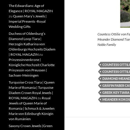
The Edwardians: Age of
Elegance | ROYAL MAGAZIN
zu
Queen Mary’s Jewels |
Imperial Presents -Royal
Wedding Gifts
Duchess of Oldenburg’s
Countess Ottilie von F
Diamond Loop Tiara |
Meander Diamond Tiara
Herzogin Katharina von
Noble Family
Oldenburgs Hochzeits Diadem
| ROYAL MAGAZIN
zu
Prinzessinnenkrone |
COUNTESS OTTILI
Königliche Hochzeit Charlotte
Prinzessin von Preussen |
COUNTESS OTTILI
Sachsen-Meiningen
DIAMOND MEAND
Turquoise Cross Tiara | Queen
GRÄFIN FABER CA
Marie of Romania | Turquoise
GREEK KEY TIARA
Diadem Crown Royal Jewels |
ROYAL MAGAZIN
zu
Royal
MEANDER KOKOS
Jewels of Queen Marie of
Romania | Schmuck & Juwelen
Marie von Edinburgh Königin
von Rumänien
Saxony Crown Jewels |Green