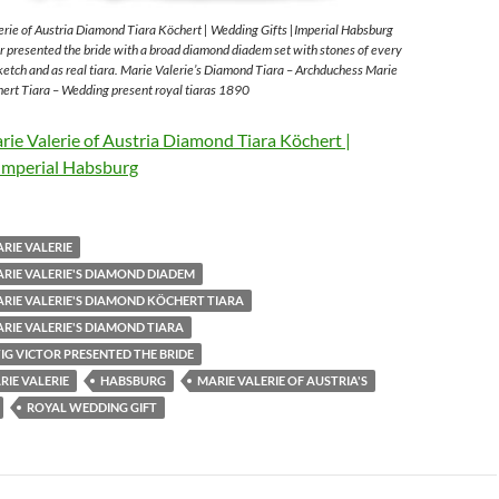
rie of Austria Diamond Tiara Köchert | Wedding Gifts |Imperial Habsburg
 presented the bride with a broad diamond diadem set with stones of every
sketch and as real tiara. Marie Valerie’s Diamond Tiara – Archduchess Marie
ert Tiara – Wedding present royal tiaras 1890
ie Valerie of Austria Diamond Tiara Köchert |
Imperial Habsburg
RIE VALERIE
RIE VALERIE'S DIAMOND DIADEM
RIE VALERIE'S DIAMOND KÖCHERT TIARA
RIE VALERIE'S DIAMOND TIARA
G VICTOR PRESENTED THE BRIDE
IE VALERIE
HABSBURG
MARIE VALERIE OF AUSTRIA'S
ROYAL WEDDING GIFT