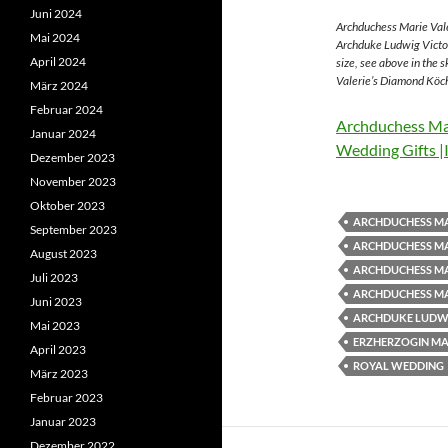
Juni 2024
Archduchess Marie Vale
Mai 2024
Archduke Ludwig Victor
April 2024
size, see above in the 
Valerie’s Diamond Köch
März 2024
Februar 2024
Archduchess Mar
Januar 2024
Wedding Gifts |
Dezember 2023
November 2023
Oktober 2023
ARCHDUCHESS MA
September 2023
ARCHDUCHESS MA
August 2023
ARCHDUCHESS MA
Juli 2023
ARCHDUCHESS MA
Juni 2023
ARCHDUKE LUDWI
Mai 2023
ERZHERZOGIN MAR
April 2023
ROYAL WEDDING
März 2023
Februar 2023
Januar 2023
Dezember 2022