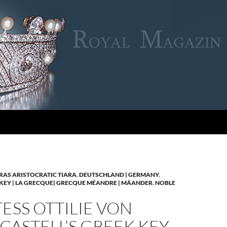
RAS ARISTOCRATIC TIARA
,
DEUTSCHLAND | GERMANY
,
KEY | LA GRECQUE| GRECQUE MÉANDRE | MÄANDER
,
NOBLE
SS OTTILIE VON
CASTELL’S GREEK KEY