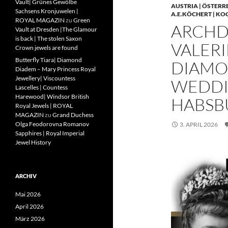
Vault| Grünes Gewölbe
AUSTRIA | ÖSTERR
Sachsens Kronjuwelen |
A.E.KÖCHERT | KO
ROYAL MAGAZIN
zu
Green
ARCHD
Vault at Dresden |The Glamour
is back | The stolen Saxon
VALERI
Crown jewels are found
Butterfly Tiara| Diamond
DIAMO
Diadem – Mary Princess Royal
Jewellery| Viscountess
WEDDIN
Lascelles | Countess
Harewood| Windsor British
HABSB
Royal Jewels | ROYAL
MAGAZIN
zu
Grand Duchess
Olga Feodorovna Romanov
3. APRIL 2026
Sapphires | Royal Imperial
Jewel History
ARCHIV
Mai 2026
April 2026
März 2026