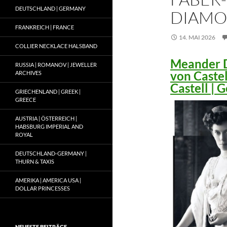
DEUTSCHLAND | GERMANY
DIAMO
FRANKREICH | FRANCE
14. MAI 2026
COLLIER NECKLACE HALSBAND
Meander D
RUSSIA | ROMANOV | JEWELLER
von Caste
ARCHIVES
Castell |
GRIECHENLAND | GREEK |
GREECE
AUSTRIA | ÖSTERREICH |
HABSBURG IMPERIAL AND
ROYAL
DEUTSCHLAND-GERMANY |
THURN & TAXIS
AMERIKA | AMERICA USA |
DOLLAR PRINCESSES
NEUESTE BEITRÄGE