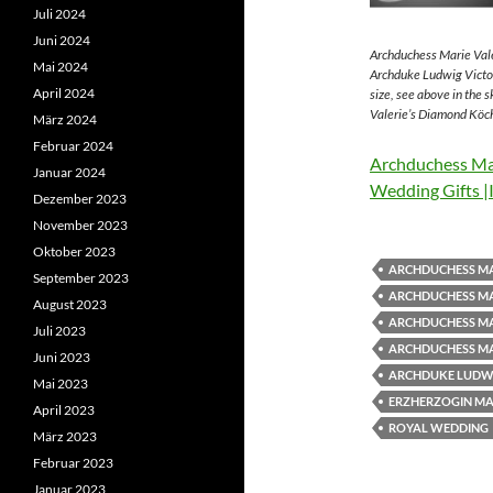
Juli 2024
Juni 2024
Archduchess Marie Vale
Mai 2024
Archduke Ludwig Victor
April 2024
size, see above in the 
Valerie’s Diamond Köch
März 2024
Februar 2024
Archduchess Mar
Januar 2024
Wedding Gifts |
Dezember 2023
November 2023
Oktober 2023
ARCHDUCHESS MA
September 2023
ARCHDUCHESS MA
August 2023
ARCHDUCHESS MA
Juli 2023
ARCHDUCHESS MA
Juni 2023
ARCHDUKE LUDWI
Mai 2023
ERZHERZOGIN MAR
April 2023
ROYAL WEDDING
März 2023
Februar 2023
Januar 2023