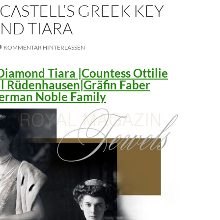
CASTELL’S GREEK KEY
ND TIARA
KOMMENTAR HINTERLASSEN
iamond Tiara |Countess Ottilie
ll Rüdenhausen|Gräfin Faber
 German Noble Family