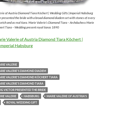
rie of Austria Diamond Tiara Köchert | Wedding Gifts |Imperial Habsburg
 presented the bride with a broad diamond diadem set with stones of every
sketch and as real tiara. Marie Valerie’s Diamond Tiara – Archduchess Marie
ert Tiara – Wedding present royal tiaras 1890
ie Valerie of Austria Diamond Tiara Köchert |
Imperial Habsburg
RIE VALERIE
RIE VALERIE'S DIAMOND DIADEM
RIE VALERIE'S DIAMOND KÖCHERT TIARA
RIE VALERIE'S DIAMOND TIARA
G VICTOR PRESENTED THE BRIDE
IE VALERIE
HABSBURG
MARIE VALERIE OF AUSTRIA'S
ROYAL WEDDING GIFT