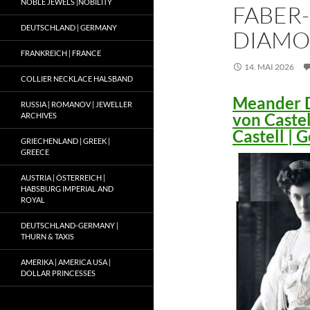
NOBLE JEWELS |NOBILITY
FABER-
DEUTSCHLAND | GERMANY
DIAMO
FRANKREICH | FRANCE
14. MAI 2026
COLLIER NECKLACE HALSBAND
Meander D
RUSSIA | ROMANOV | JEWELLER
von Caste
ARCHIVES
Castell |
GRIECHENLAND | GREEK |
GREECE
AUSTRIA | ÖSTERREICH |
HABSBURG IMPERIAL AND
ROYAL
DEUTSCHLAND-GERMANY |
THURN & TAXIS
AMERIKA | AMERICA USA |
DOLLAR PRINCESSES