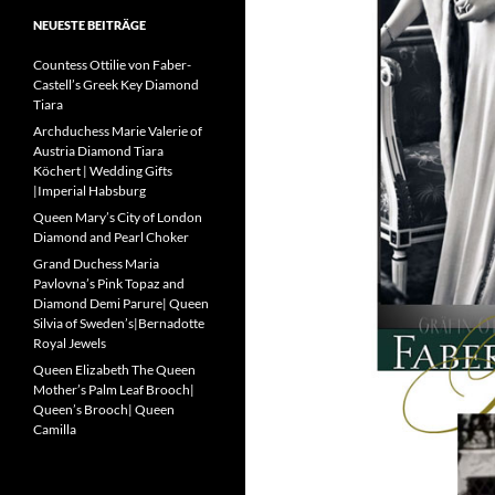
NEUESTE BEITRÄGE
Countess Ottilie von Faber-
Castell’s Greek Key Diamond
Tiara
Archduchess Marie Valerie of
Austria Diamond Tiara
Köchert | Wedding Gifts
|Imperial Habsburg
Queen Mary’s City of London
Diamond and Pearl Choker
Grand Duchess Maria
Pavlovna’s Pink Topaz and
Diamond Demi Parure| Queen
Silvia of Sweden’s|Bernadotte
Royal Jewels
Queen Elizabeth The Queen
Mother’s Palm Leaf Brooch|
Queen’s Brooch| Queen
Camilla