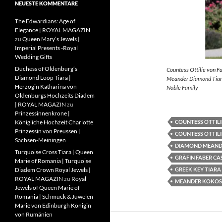
NEUESTE KOMMENTARE
The Edwardians: Age of
Elegance | ROYAL MAGAZIN
zu
Queen Mary’s Jewels |
Imperial Presents -Royal
Wedding Gifts
Duchess of Oldenburg’s
Countess Ottilie von F
Diamond Loop Tiara |
Meander Diamond Tiara
Herzogin Katharina von
Noble Family
Oldenburgs Hochzeits Diadem
| ROYAL MAGAZIN
zu
Prinzessinnenkrone |
COUNTESS OTTILI
Königliche Hochzeit Charlotte
Prinzessin von Preussen |
COUNTESS OTTILI
Sachsen-Meiningen
DIAMOND MEAND
Turquoise Cross Tiara | Queen
GRÄFIN FABER CA
Marie of Romania | Turquoise
GREEK KEY TIARA
Diadem Crown Royal Jewels |
ROYAL MAGAZIN
zu
Royal
MEANDER KOKOS
Jewels of Queen Marie of
Romania | Schmuck & Juwelen
Marie von Edinburgh Königin
von Rumänien