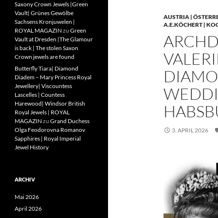
Saxony Crown Jewels |Green
Vault| Grünes Gewölbe
AUSTRIA | ÖSTERR
Sachsens Kronjuwelen |
A.E.KÖCHERT | KO
ROYAL MAGAZIN
zu
Green
ARCHD
Vault at Dresden |The Glamour
is back | The stolen Saxon
VALERI
Crown jewels are found
Butterfly Tiara| Diamond
DIAMO
Diadem – Mary Princess Royal
Jewellery| Viscountess
WEDDIN
Lascelles | Countess
Harewood| Windsor British
HABSB
Royal Jewels | ROYAL
MAGAZIN
zu
Grand Duchess
Olga Feodorovna Romanov
3. APRIL 2026
Sapphires | Royal Imperial
Jewel History
ARCHIV
Mai 2026
April 2026