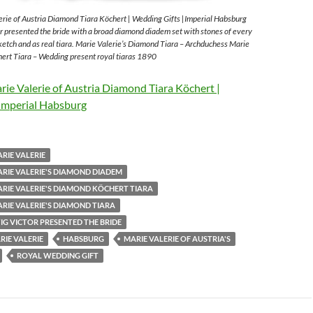
rie of Austria Diamond Tiara Köchert | Wedding Gifts |Imperial Habsburg
 presented the bride with a broad diamond diadem set with stones of every
sketch and as real tiara. Marie Valerie’s Diamond Tiara – Archduchess Marie
ert Tiara – Wedding present royal tiaras 1890
ie Valerie of Austria Diamond Tiara Köchert |
Imperial Habsburg
RIE VALERIE
RIE VALERIE'S DIAMOND DIADEM
RIE VALERIE'S DIAMOND KÖCHERT TIARA
RIE VALERIE'S DIAMOND TIARA
G VICTOR PRESENTED THE BRIDE
IE VALERIE
HABSBURG
MARIE VALERIE OF AUSTRIA'S
ROYAL WEDDING GIFT