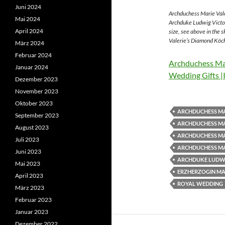
Juni 2024
Archduchess Marie Vale
Mai 2024
Archduke Ludwig Victor
April 2024
size, see above in the 
Valerie’s Diamond Köch
März 2024
Februar 2024
Archduchess Mar
Januar 2024
Wedding Gifts |
Dezember 2023
November 2023
Oktober 2023
ARCHDUCHESS MA
September 2023
ARCHDUCHESS MA
August 2023
ARCHDUCHESS MA
Juli 2023
ARCHDUCHESS MA
Juni 2023
ARCHDUKE LUDWI
Mai 2023
ERZHERZOGIN MAR
April 2023
ROYAL WEDDING
März 2023
Februar 2023
Januar 2023
Dezember 2022