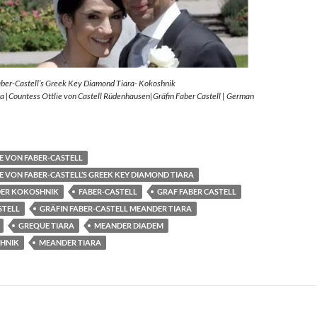
aber-Castell’s Greek Key Diamond Tiara- Kokoshnik
 |Countess Ottlie von Castell Rüdenhausen|Gräfin Faber Castell | German
E VON FABER-CASTELL
E VON FABER-CASTELL’S GREEK KEY DIAMOND TIARA
ER KOKOSHNIK
FABER-CASTELL
GRAF FABER CASTELL
STELL
GRÄFIN FABER-CASTELL MEANDER TIARA
GREQUE TIARA
MEANDER DIADEM
HNIK
MEANDER TIARA