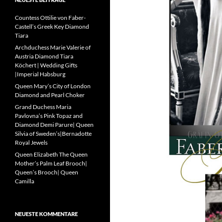
Countess Ottilie von Faber-
Castell’s Greek Key Diamond
Tiara
Archduchess Marie Valerie of
Austria Diamond Tiara
Köchert | Wedding Gifts
|Imperial Habsburg
Queen Mary’s City of London
Diamond and Pearl Choker
Grand Duchess Maria
Pavlovna’s Pink Topaz and
Diamond Demi Parure| Queen
Silvia of Sweden’s|Bernadotte
Royal Jewels
Queen Elizabeth The Queen
Mother’s Palm Leaf Brooch|
Queen’s Brooch| Queen
Camilla
NEUESTE KOMMENTARE