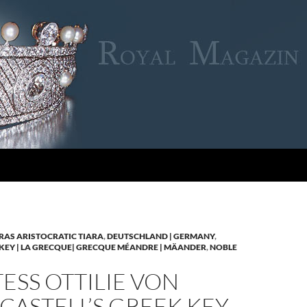
RAS ARISTOCRATIC TIARA
,
DEUTSCHLAND | GERMANY
,
KEY | LA GRECQUE| GRECQUE MÉANDRE | MÄANDER
,
NOBLE
SS OTTILIE VON
CASTELL’S GREEK KEY