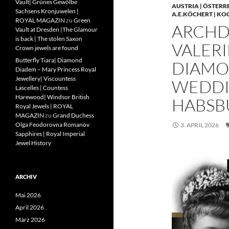
Vault| Grünes Gewölbe
AUSTRIA | ÖSTERR
Sachsens Kronjuwelen |
A.E.KÖCHERT | KO
ROYAL MAGAZIN
zu
Green
ARCHD
Vault at Dresden |The Glamour
is back | The stolen Saxon
VALERI
Crown jewels are found
Butterfly Tiara| Diamond
DIAMO
Diadem – Mary Princess Royal
Jewellery| Viscountess
WEDDIN
Lascelles | Countess
Harewood| Windsor British
HABSB
Royal Jewels | ROYAL
MAGAZIN
zu
Grand Duchess
Olga Feodorovna Romanov
3. APRIL 2026
Sapphires | Royal Imperial
Jewel History
ARCHIV
Mai 2026
April 2026
März 2026