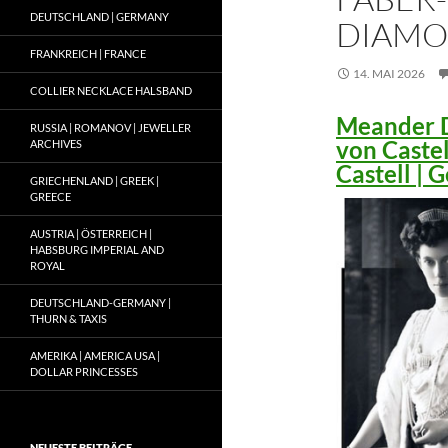
DEUTSCHLAND | GERMANY
DIAMO
FRANKREICH | FRANCE
14. MAI 2026
COLLIER NECKLACE HALSBAND
Meander D
RUSSIA | ROMANOV | JEWELLER
von Caste
ARCHIVES
Castell |
GRIECHENLAND | GREEK |
GREECE
AUSTRIA | ÖSTERREICH |
HABSBURG IMPERIAL AND
ROYAL
DEUTSCHLAND-GERMANY |
THURN & TAXIS
AMERIKA | AMERICA USA |
DOLLAR PRINCESSES
NEUESTE BEITRÄGE