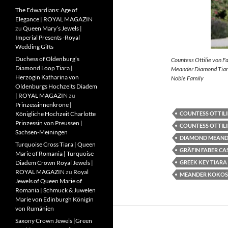
The Edwardians: Age of
Elegance | ROYAL MAGAZIN
zu
Queen Mary’s Jewels |
Imperial Presents -Royal
Wedding Gifts
Duchess of Oldenburg’s
Countess Ottilie von F
Diamond Loop Tiara |
Meander Diamond Tiara
Herzogin Katharina von
Noble Family
Oldenburgs Hochzeits Diadem
| ROYAL MAGAZIN
zu
Prinzessinnenkrone |
COUNTESS OTTILI
Königliche Hochzeit Charlotte
Prinzessin von Preussen |
COUNTESS OTTILI
Sachsen-Meiningen
DIAMOND MEAND
Turquoise Cross Tiara | Queen
GRÄFIN FABER CA
Marie of Romania | Turquoise
GREEK KEY TIARA
Diadem Crown Royal Jewels |
ROYAL MAGAZIN
zu
Royal
MEANDER KOKOS
Jewels of Queen Marie of
Romania | Schmuck & Juwelen
Marie von Edinburgh Königin
von Rumänien
Saxony Crown Jewels |Green