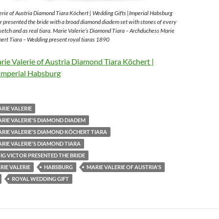
rie of Austria Diamond Tiara Köchert | Wedding Gifts |Imperial Habsburg
 presented the bride with a broad diamond diadem set with stones of every
sketch and as real tiara. Marie Valerie’s Diamond Tiara – Archduchess Marie
ert Tiara – Wedding present royal tiaras 1890
ie Valerie of Austria Diamond Tiara Köchert |
Imperial Habsburg
RIE VALERIE
RIE VALERIE'S DIAMOND DIADEM
RIE VALERIE'S DIAMOND KÖCHERT TIARA
RIE VALERIE'S DIAMOND TIARA
G VICTOR PRESENTED THE BRIDE
IE VALERIE
HABSBURG
MARIE VALERIE OF AUSTRIA'S
ROYAL WEDDING GIFT