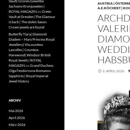
Vault| Grünes Gewölbe
AUSTRIA | ÖSTERR
Sachsens Kronjuwelen |
A.E.KÖCHERT | KO
ROYAL MAGAZIN
zu
Green
ARCHD
Vault at Dresden |The Glamour
is back | The stolen Saxon
VALERI
Crown jewels are found
Butterfly Tiara| Diamond
DIAMO
Diadem – Mary Princess Royal
Jewellery| Viscountess
WEDDIN
Lascelles | Countess
Harewood| Windsor British
HABSB
Royal Jewels | ROYAL
MAGAZIN
zu
Grand Duchess
Olga Feodorovna Romanov
3. APRIL 2026
Sapphires | Royal Imperial
Jewel History
ARCHIV
Mai 2026
April 2026
März 2026