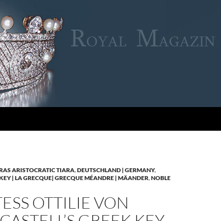
RAS ARISTOCRATIC TIARA
,
DEUTSCHLAND | GERMANY
,
KEY | LA GRECQUE| GRECQUE MÉANDRE | MÄANDER
,
NOBLE
SS OTTILIE VON
CASTELL’S GREEK KEY