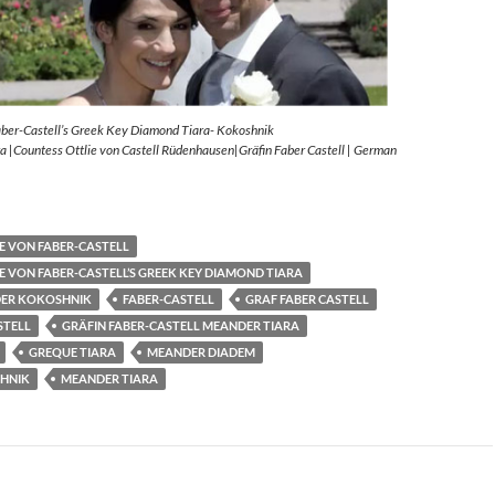
aber-Castell’s Greek Key Diamond Tiara- Kokoshnik
 |Countess Ottlie von Castell Rüdenhausen|Gräfin Faber Castell | German
E VON FABER-CASTELL
E VON FABER-CASTELL’S GREEK KEY DIAMOND TIARA
ER KOKOSHNIK
FABER-CASTELL
GRAF FABER CASTELL
STELL
GRÄFIN FABER-CASTELL MEANDER TIARA
GREQUE TIARA
MEANDER DIADEM
HNIK
MEANDER TIARA