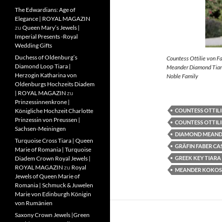
The Edwardians: Age of
Elegance | ROYAL MAGAZIN
zu
Queen Mary’s Jewels |
Imperial Presents -Royal
Wedding Gifts
Duchess of Oldenburg’s
Countess Ottilie von F
Diamond Loop Tiara |
Meander Diamond Tiara
Herzogin Katharina von
Noble Family
Oldenburgs Hochzeits Diadem
| ROYAL MAGAZIN
zu
Prinzessinnenkrone |
COUNTESS OTTILI
Königliche Hochzeit Charlotte
Prinzessin von Preussen |
COUNTESS OTTILI
Sachsen-Meiningen
DIAMOND MEAND
Turquoise Cross Tiara | Queen
GRÄFIN FABER CA
Marie of Romania | Turquoise
GREEK KEY TIARA
Diadem Crown Royal Jewels |
ROYAL MAGAZIN
zu
Royal
MEANDER KOKOS
Jewels of Queen Marie of
Romania | Schmuck & Juwelen
Marie von Edinburgh Königin
von Rumänien
Saxony Crown Jewels |Green