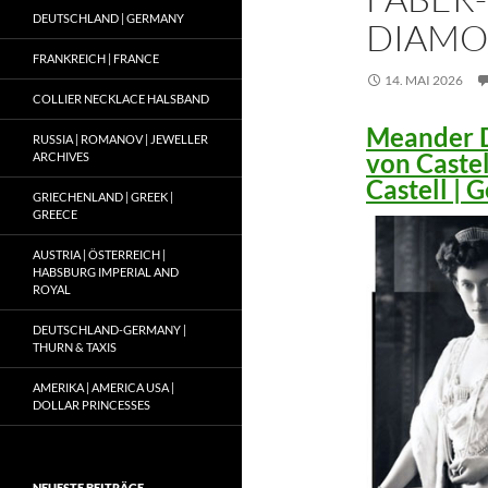
DEUTSCHLAND | GERMANY
DIAMO
FRANKREICH | FRANCE
14. MAI 2026
COLLIER NECKLACE HALSBAND
Meander D
RUSSIA | ROMANOV | JEWELLER
von Caste
ARCHIVES
Castell |
GRIECHENLAND | GREEK |
GREECE
AUSTRIA | ÖSTERREICH |
HABSBURG IMPERIAL AND
ROYAL
DEUTSCHLAND-GERMANY |
THURN & TAXIS
AMERIKA | AMERICA USA |
DOLLAR PRINCESSES
NEUESTE BEITRÄGE