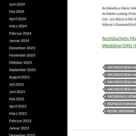
Juni 2024
Archduchess Marie Vale
Mai 2024
Archduke Ludwig Victor
April 2024
size, see above in the 
Valerie’s Diamond Köch
März 2024
Februar 2024
Archduchess Mar
Januar 2024
Wedding Gifts |
Dezember 2023
November 2023
Oktober 2023
ARCHDUCHESS MA
September 2023
ARCHDUCHESS MA
August 2023
ARCHDUCHESS MA
Juli 2023
ARCHDUCHESS MA
Juni 2023
ARCHDUKE LUDWI
Mai 2023
ERZHERZOGIN MAR
April 2023
ROYAL WEDDING
März 2023
Februar 2023
Januar 2023
Dezember 2022