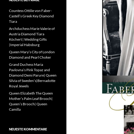
Countess Ottilie von Faber-
Castell’s Greek Key Diamond
Tiara
Archduchess Marie Valerie of
Austria Diamond Tiara
Köchert | Wedding Gifts
|Imperial Habsburg
Queen Mary’s City of London
Diamond and Pearl Choker
Grand Duchess Maria
Pavlovna’s Pink Topaz and
Diamond Demi Parure| Queen
Silvia of Sweden’s|Bernadotte
Royal Jewels
Queen Elizabeth The Queen
Mother’s Palm Leaf Brooch|
Queen’s Brooch| Queen
Camilla
NEUESTE KOMMENTARE