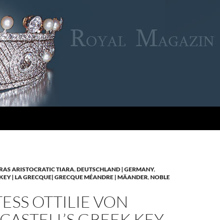
RAS ARISTOCRATIC TIARA
,
DEUTSCHLAND | GERMANY
,
KEY | LA GRECQUE| GRECQUE MÉANDRE | MÄANDER
,
NOBLE
SS OTTILIE VON
CASTELL’S GREEK KEY