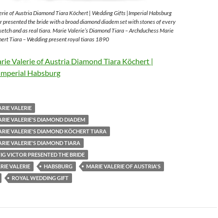
rie of Austria Diamond Tiara Köchert | Wedding Gifts |Imperial Habsburg
 presented the bride with a broad diamond diadem set with stones of every
sketch and as real tiara. Marie Valerie’s Diamond Tiara – Archduchess Marie
ert Tiara – Wedding present royal tiaras 1890
ie Valerie of Austria Diamond Tiara Köchert |
Imperial Habsburg
RIE VALERIE
RIE VALERIE'S DIAMOND DIADEM
RIE VALERIE'S DIAMOND KÖCHERT TIARA
RIE VALERIE'S DIAMOND TIARA
G VICTOR PRESENTED THE BRIDE
IE VALERIE
HABSBURG
MARIE VALERIE OF AUSTRIA'S
ROYAL WEDDING GIFT