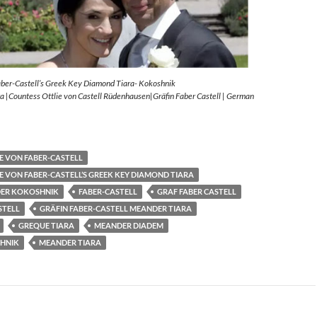
aber-Castell’s Greek Key Diamond Tiara- Kokoshnik
 |Countess Ottlie von Castell Rüdenhausen|Gräfin Faber Castell | German
E VON FABER-CASTELL
E VON FABER-CASTELL’S GREEK KEY DIAMOND TIARA
ER KOKOSHNIK
FABER-CASTELL
GRAF FABER CASTELL
STELL
GRÄFIN FABER-CASTELL MEANDER TIARA
GREQUE TIARA
MEANDER DIADEM
HNIK
MEANDER TIARA