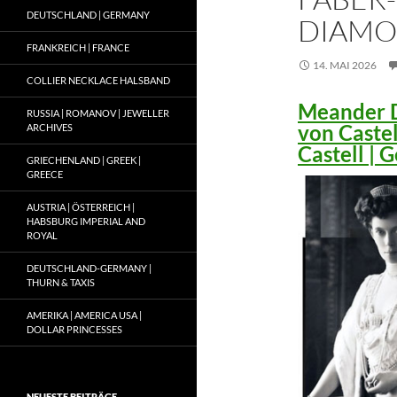
DEUTSCHLAND | GERMANY
DIAMO
FRANKREICH | FRANCE
14. MAI 2026
COLLIER NECKLACE HALSBAND
Meander D
RUSSIA | ROMANOV | JEWELLER
von Caste
ARCHIVES
Castell |
GRIECHENLAND | GREEK |
GREECE
AUSTRIA | ÖSTERREICH |
HABSBURG IMPERIAL AND
ROYAL
DEUTSCHLAND-GERMANY |
THURN & TAXIS
AMERIKA | AMERICA USA |
DOLLAR PRINCESSES
NEUESTE BEITRÄGE