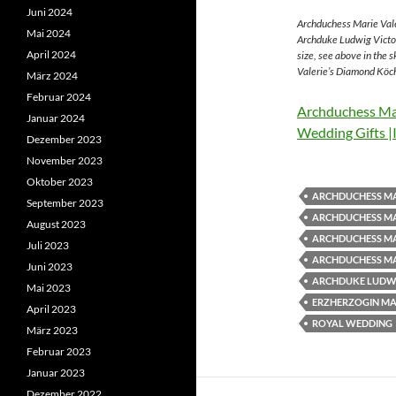
Juni 2024
Archduchess Marie Vale
Mai 2024
Archduke Ludwig Victor
April 2024
size, see above in the 
Valerie’s Diamond Köch
März 2024
Februar 2024
Archduchess Mar
Januar 2024
Wedding Gifts |
Dezember 2023
November 2023
Oktober 2023
ARCHDUCHESS MA
September 2023
ARCHDUCHESS MA
August 2023
ARCHDUCHESS MA
Juli 2023
ARCHDUCHESS MA
Juni 2023
ARCHDUKE LUDWI
Mai 2023
ERZHERZOGIN MAR
April 2023
ROYAL WEDDING
März 2023
Februar 2023
Januar 2023
Dezember 2022