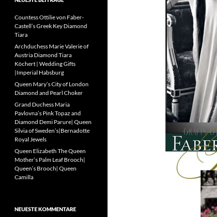
Countess Ottilie von Faber-
Castell’s Greek Key Diamond
Tiara
Archduchess Marie Valerie of
Austria Diamond Tiara
Köchert | Wedding Gifts
|Imperial Habsburg
Queen Mary’s City of London
Diamond and Pearl Choker
Grand Duchess Maria
Pavlovna’s Pink Topaz and
Diamond Demi Parure| Queen
Silvia of Sweden’s|Bernadotte
Royal Jewels
Queen Elizabeth The Queen
Mother’s Palm Leaf Brooch|
Queen’s Brooch| Queen
Camilla
NEUESTE KOMMENTARE