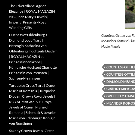
The Edwardians: Age of
Elegance | ROYAL MAGAZIN
zu
Queen Mary’s Jewels |
Imperial Presents -Royal
Wedding Gifts
Duchess of Oldenburg’s
Countess Ottilie von F
Diamond Loop Tiara |
Meander Diamond Tiara
Herzogin Katharina von
Noble Family
Oldenburgs Hochzeits Diadem
| ROYAL MAGAZIN
zu
Prinzessinnenkrone |
COUNTESS OTTILI
Königliche Hochzeit Charlotte
Prinzessin von Preussen |
COUNTESS OTTILI
Sachsen-Meiningen
DIAMOND MEAND
Turquoise Cross Tiara | Queen
GRÄFIN FABER CA
Marie of Romania | Turquoise
GREEK KEY TIARA
Diadem Crown Royal Jewels |
ROYAL MAGAZIN
zu
Royal
MEANDER KOKOS
Jewels of Queen Marie of
Romania | Schmuck & Juwelen
Marie von Edinburgh Königin
von Rumänien
Saxony Crown Jewels |Green