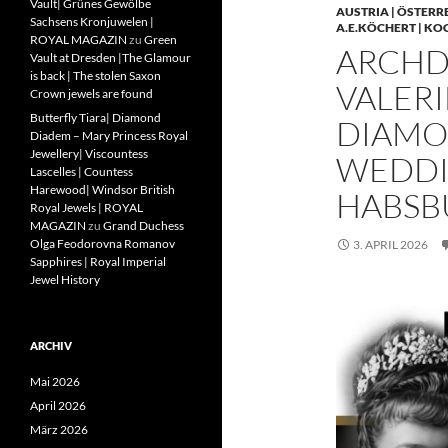
Vault| Grünes Gewölbe
AUSTRIA | ÖSTERR
Sachsens Kronjuwelen |
A.E.KÖCHERT | KO
ROYAL MAGAZIN
zu
Green
ARCHD
Vault at Dresden |The Glamour
is back | The stolen Saxon
VALERI
Crown jewels are found
Butterfly Tiara| Diamond
DIAMO
Diadem – Mary Princess Royal
Jewellery| Viscountess
WEDDIN
Lascelles | Countess
Harewood| Windsor British
HABSB
Royal Jewels | ROYAL
MAGAZIN
zu
Grand Duchess
Olga Feodorovna Romanov
3. APRIL 2026
Sapphires | Royal Imperial
Jewel History
ARCHIV
Mai 2026
April 2026
März 2026