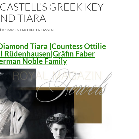
CASTELL’S GREEK KEY
ND TIARA
KOMMENTAR HINTERLASSEN
iamond Tiara |Countess Ottilie
ll Rüdenhausen|Gräfin Faber
 German Noble Family