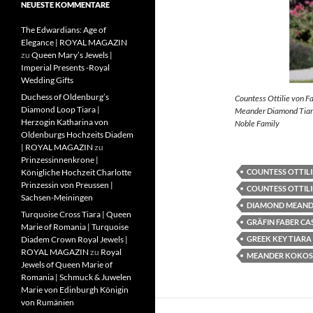
NEUESTE KOMMENTARE
The Edwardians: Age of
Elegance | ROYAL MAGAZIN
zu
Queen Mary’s Jewels |
Imperial Presents -Royal
Wedding Gifts
Duchess of Oldenburg’s
Countess Ottilie von F
Diamond Loop Tiara |
Meander Diamond Tiara
Herzogin Katharina von
Noble Family
Oldenburgs Hochzeits Diadem
| ROYAL MAGAZIN
zu
Prinzessinnenkrone |
COUNTESS OTTILI
Königliche Hochzeit Charlotte
Prinzessin von Preussen |
COUNTESS OTTILI
Sachsen-Meiningen
DIAMOND MEAND
Turquoise Cross Tiara | Queen
GRÄFIN FABER CA
Marie of Romania | Turquoise
GREEK KEY TIARA
Diadem Crown Royal Jewels |
ROYAL MAGAZIN
zu
Royal
MEANDER KOKOS
Jewels of Queen Marie of
Romania | Schmuck & Juwelen
Marie von Edinburgh Königin
von Rumänien