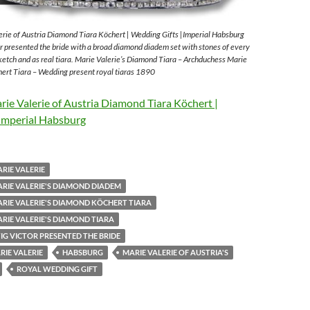
rie of Austria Diamond Tiara Köchert | Wedding Gifts |Imperial Habsburg
 presented the bride with a broad diamond diadem set with stones of every
sketch and as real tiara. Marie Valerie’s Diamond Tiara – Archduchess Marie
ert Tiara – Wedding present royal tiaras 1890
ie Valerie of Austria Diamond Tiara Köchert |
Imperial Habsburg
RIE VALERIE
RIE VALERIE'S DIAMOND DIADEM
RIE VALERIE'S DIAMOND KÖCHERT TIARA
RIE VALERIE'S DIAMOND TIARA
G VICTOR PRESENTED THE BRIDE
IE VALERIE
HABSBURG
MARIE VALERIE OF AUSTRIA'S
ROYAL WEDDING GIFT