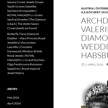
Saxony Crown Jewels |Green
Vault| Grünes Gewölbe
AUSTRIA | ÖSTERR
Sachsens Kronjuwelen |
A.E.KÖCHERT | KO
ROYAL MAGAZIN
zu
Green
ARCHD
Vault at Dresden |The Glamour
is back | The stolen Saxon
VALERI
Crown jewels are found
Butterfly Tiara| Diamond
DIAMO
Diadem – Mary Princess Royal
Jewellery| Viscountess
WEDDIN
Lascelles | Countess
Harewood| Windsor British
HABSB
Royal Jewels | ROYAL
MAGAZIN
zu
Grand Duchess
Olga Feodorovna Romanov
3. APRIL 2026
Sapphires | Royal Imperial
Jewel History
ARCHIV
Mai 2026
April 2026