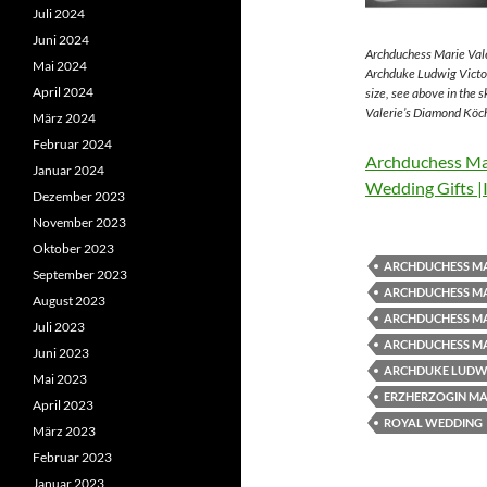
Juli 2024
Juni 2024
Archduchess Marie Vale
Mai 2024
Archduke Ludwig Victor
April 2024
size, see above in the 
Valerie’s Diamond Köch
März 2024
Februar 2024
Archduchess Mar
Januar 2024
Wedding Gifts |
Dezember 2023
November 2023
Oktober 2023
ARCHDUCHESS MA
September 2023
ARCHDUCHESS MA
August 2023
ARCHDUCHESS MA
Juli 2023
ARCHDUCHESS MA
Juni 2023
ARCHDUKE LUDWI
Mai 2023
ERZHERZOGIN MAR
April 2023
ROYAL WEDDING
März 2023
Februar 2023
Januar 2023