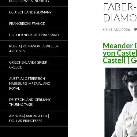
NOBLE JEWELS |NOBILITY
FABER-
DEUTSCHLAND | GERMANY
DIAMO
FRANKREICH | FRANCE
14. MAI 2026
COLLIER NECKLACE HALSBAND
Meander D
RUSSIA | ROMANOV | JEWELLER
von Caste
ARCHIVES
Castell |
GRIECHENLAND | GREEK |
GREECE
AUSTRIA | ÖSTERREICH |
HABSBURG IMPERIAL AND
ROYAL
DEUTSCHLAND-GERMANY |
THURN & TAXIS
AMERIKA | AMERICA USA |
DOLLAR PRINCESSES