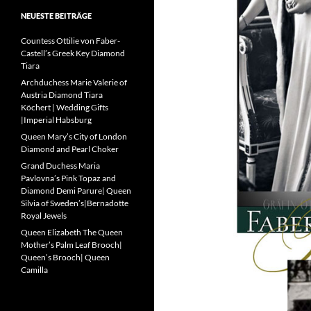
NEUESTE BEITRÄGE
Countess Ottilie von Faber-
Castell’s Greek Key Diamond
Tiara
Archduchess Marie Valerie of
Austria Diamond Tiara
Köchert | Wedding Gifts
|Imperial Habsburg
Queen Mary’s City of London
Diamond and Pearl Choker
Grand Duchess Maria
Pavlovna’s Pink Topaz and
Diamond Demi Parure| Queen
Silvia of Sweden’s|Bernadotte
Royal Jewels
Queen Elizabeth The Queen
Mother’s Palm Leaf Brooch|
Queen’s Brooch| Queen
Camilla