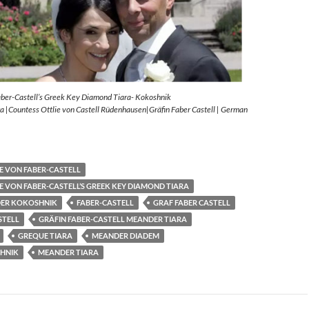
aber-Castell’s Greek Key Diamond Tiara- Kokoshnik
 |Countess Ottlie von Castell Rüdenhausen|Gräfin Faber Castell | German
E VON FABER-CASTELL
E VON FABER-CASTELL’S GREEK KEY DIAMOND TIARA
ER KOKOSHNIK
FABER-CASTELL
GRAF FABER CASTELL
STELL
GRÄFIN FABER-CASTELL MEANDER TIARA
GREQUE TIARA
MEANDER DIADEM
HNIK
MEANDER TIARA