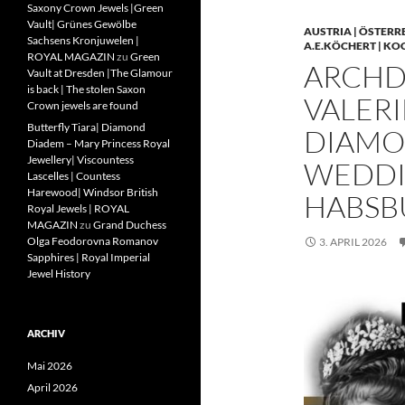
Saxony Crown Jewels |Green
Vault| Grünes Gewölbe
AUSTRIA | ÖSTERR
Sachsens Kronjuwelen |
A.E.KÖCHERT | KO
ROYAL MAGAZIN
zu
Green
ARCHD
Vault at Dresden |The Glamour
is back | The stolen Saxon
VALERI
Crown jewels are found
Butterfly Tiara| Diamond
DIAMO
Diadem – Mary Princess Royal
Jewellery| Viscountess
WEDDIN
Lascelles | Countess
Harewood| Windsor British
HABSB
Royal Jewels | ROYAL
MAGAZIN
zu
Grand Duchess
Olga Feodorovna Romanov
3. APRIL 2026
Sapphires | Royal Imperial
Jewel History
ARCHIV
Mai 2026
April 2026