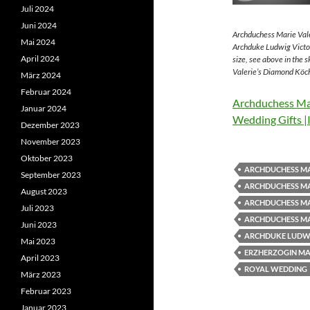
Juli 2024
Juni 2024
Archduchess Marie Vale
Mai 2024
Archduke Ludwig Victor
April 2024
size, see above in the 
Valerie’s Diamond Köch
März 2024
Februar 2024
Archduchess Mar
Januar 2024
Wedding Gifts |
Dezember 2023
November 2023
Oktober 2023
ARCHDUCHESS MA
September 2023
ARCHDUCHESS MA
August 2023
ARCHDUCHESS MA
Juli 2023
ARCHDUCHESS MA
Juni 2023
ARCHDUKE LUDWI
Mai 2023
ERZHERZOGIN MAR
April 2023
ROYAL WEDDING
März 2023
Februar 2023
Januar 2023