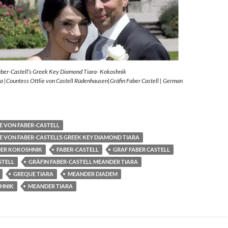
aber-Castell’s Greek Key Diamond Tiara- Kokoshnik
 |Countess Ottlie von Castell Rüdenhausen|Gräfin Faber Castell | German
E VON FABER-CASTELL
E VON FABER-CASTELL’S GREEK KEY DIAMOND TIARA
ER KOKOSHNIK
FABER-CASTELL
GRAF FABER CASTELL
STELL
GRÄFIN FABER-CASTELL MEANDER TIARA
GREQUE TIARA
MEANDER DIADEM
HNIK
MEANDER TIARA