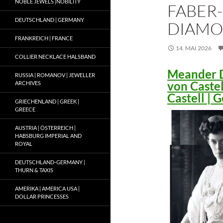
NOBLE JEWELS |NOBILITY
FABER-
DEUTSCHLAND | GERMANY
DIAMO
FRANKREICH | FRANCE
14. MAI 2026
COLLIER NECKLACE HALSBAND
Meander D
RUSSIA | ROMANOV | JEWELLER
von Caste
ARCHIVES
Castell |
GRIECHENLAND | GREEK |
GREECE
AUSTRIA | ÖSTERREICH |
HABSBURG IMPERIAL AND
ROYAL
DEUTSCHLAND-GERMANY |
THURN & TAXIS
AMERIKA | AMERICA USA |
DOLLAR PRINCESSES