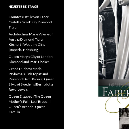
NEUESTE BEITRÄGE
Countess Ottilie von Faber-
Castell’s Greek Key Diamond
Tiara
Archduchess Marie Valerie of
Austria Diamond Tiara
Köchert | Wedding Gifts
|Imperial Habsburg
Queen Mary’s City of London
Diamond and Pearl Choker
Grand Duchess Maria
Pavlovna’s Pink Topaz and
Diamond Demi Parure| Queen
Silvia of Sweden’s|Bernadotte
Royal Jewels
Queen Elizabeth The Queen
Mother’s Palm Leaf Brooch|
Queen’s Brooch| Queen
Camilla