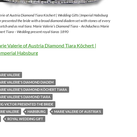
rie of Austria Diamond Tiara Köchert | Wedding Gifts |Imperial Habsburg
 presented the bride with a broad diamond diadem set with stones of every
sketch and as real tiara. Marie Valerie’s Diamond Tiara – Archduchess Marie
ert Tiara – Wedding present royal tiaras 1890
ie Valerie of Austria Diamond Tiara Köchert |
Imperial Habsburg
RIE VALERIE
RIE VALERIE'S DIAMOND DIADEM
RIE VALERIE'S DIAMOND KÖCHERT TIARA
RIE VALERIE'S DIAMOND TIARA
G VICTOR PRESENTED THE BRIDE
IE VALERIE
HABSBURG
MARIE VALERIE OF AUSTRIA'S
ROYAL WEDDING GIFT