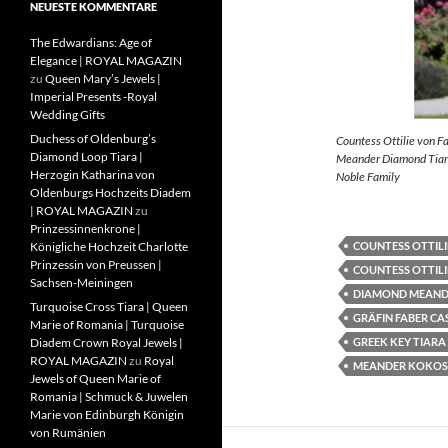
NEUESTE KOMMENTARE
The Edwardians: Age of
Elegance | ROYAL MAGAZIN
zu
Queen Mary’s Jewels |
Imperial Presents -Royal
Wedding Gifts
Duchess of Oldenburg’s
Countess Ottilie von F
Diamond Loop Tiara |
Meander Diamond Tiara
Herzogin Katharina von
Noble Family
Oldenburgs Hochzeits Diadem
| ROYAL MAGAZIN
zu
Prinzessinnenkrone |
COUNTESS OTTILI
Königliche Hochzeit Charlotte
Prinzessin von Preussen |
COUNTESS OTTILI
Sachsen-Meiningen
DIAMOND MEAND
Turquoise Cross Tiara | Queen
GRÄFIN FABER CA
Marie of Romania | Turquoise
GREEK KEY TIARA
Diadem Crown Royal Jewels |
ROYAL MAGAZIN
zu
Royal
MEANDER KOKOS
Jewels of Queen Marie of
Romania | Schmuck & Juwelen
Marie von Edinburgh Königin
von Rumänien