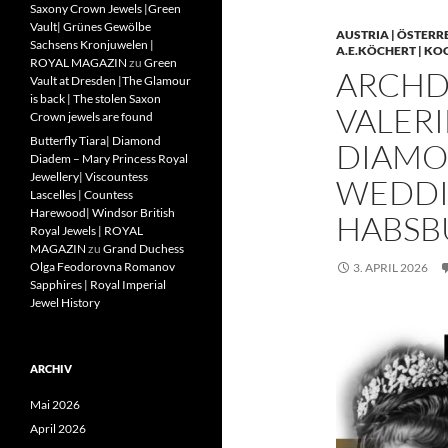
Saxony Crown Jewels |Green
Vault| Grünes Gewölbe
AUSTRIA | ÖSTERR
Sachsens Kronjuwelen |
A.E.KÖCHERT | KO
ROYAL MAGAZIN
zu
Green
ARCHD
Vault at Dresden |The Glamour
is back | The stolen Saxon
VALERI
Crown jewels are found
Butterfly Tiara| Diamond
DIAMO
Diadem – Mary Princess Royal
Jewellery| Viscountess
WEDDIN
Lascelles | Countess
Harewood| Windsor British
HABSB
Royal Jewels | ROYAL
MAGAZIN
zu
Grand Duchess
Olga Feodorovna Romanov
3. APRIL 2026
Sapphires | Royal Imperial
Jewel History
ARCHIV
Mai 2026
April 2026