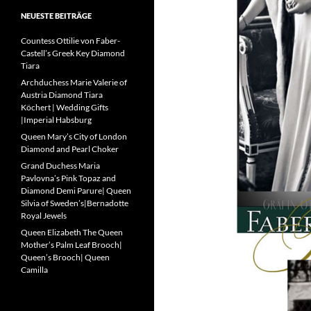
NEUESTE BEITRÄGE
Countess Ottilie von Faber-
Castell’s Greek Key Diamond
Tiara
Archduchess Marie Valerie of
Austria Diamond Tiara
Köchert | Wedding Gifts
|Imperial Habsburg
Queen Mary’s City of London
Diamond and Pearl Choker
Grand Duchess Maria
Pavlovna’s Pink Topaz and
Diamond Demi Parure| Queen
Silvia of Sweden’s|Bernadotte
Royal Jewels
Queen Elizabeth The Queen
Mother’s Palm Leaf Brooch|
Queen’s Brooch| Queen
Camilla