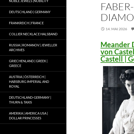
NOBLE JEWELS |NOBILITY
FABER-
DEUTSCHLAND | GERMANY
DIAMO
FRANKREICH | FRANCE
14. MAI 2026
COLLIER NECKLACE HALSBAND
Meander D
RUSSIA | ROMANOV | JEWELLER
von Caste
ARCHIVES
Castell |
GRIECHENLAND | GREEK |
GREECE
AUSTRIA | ÖSTERREICH |
HABSBURG IMPERIAL AND
ROYAL
DEUTSCHLAND-GERMANY |
THURN & TAXIS
AMERIKA | AMERICA USA |
DOLLAR PRINCESSES