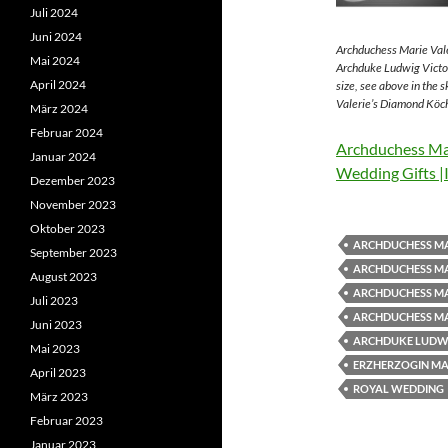
Juli 2024
Juni 2024
Archduchess Marie Vale
Mai 2024
Archduke Ludwig Victor
April 2024
size, see above in the 
Valerie’s Diamond Köch
März 2024
Februar 2024
Archduchess Mar
Januar 2024
Wedding Gifts |
Dezember 2023
November 2023
Oktober 2023
ARCHDUCHESS MA
September 2023
ARCHDUCHESS MA
August 2023
ARCHDUCHESS MA
Juli 2023
ARCHDUCHESS MA
Juni 2023
ARCHDUKE LUDWI
Mai 2023
ERZHERZOGIN MAR
April 2023
ROYAL WEDDING
März 2023
Februar 2023
Januar 2023