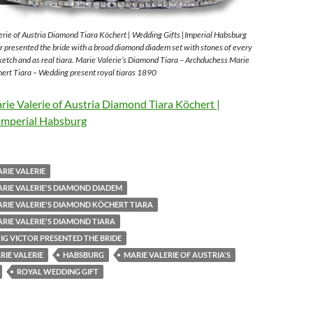
rie of Austria Diamond Tiara Köchert | Wedding Gifts |Imperial Habsburg
 presented the bride with a broad diamond diadem set with stones of every
sketch and as real tiara. Marie Valerie’s Diamond Tiara – Archduchess Marie
ert Tiara – Wedding present royal tiaras 1890
ie Valerie of Austria Diamond Tiara Köchert |
Imperial Habsburg
RIE VALERIE
RIE VALERIE'S DIAMOND DIADEM
RIE VALERIE'S DIAMOND KÖCHERT TIARA
RIE VALERIE'S DIAMOND TIARA
G VICTOR PRESENTED THE BRIDE
IE VALERIE
HABSBURG
MARIE VALERIE OF AUSTRIA'S
ROYAL WEDDING GIFT