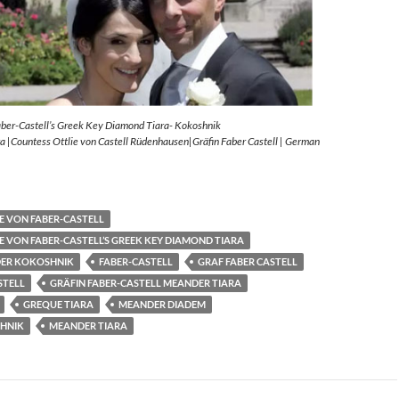
aber-Castell’s Greek Key Diamond Tiara- Kokoshnik
 |Countess Ottlie von Castell Rüdenhausen|Gräfin Faber Castell | German
E VON FABER-CASTELL
E VON FABER-CASTELL’S GREEK KEY DIAMOND TIARA
ER KOKOSHNIK
FABER-CASTELL
GRAF FABER CASTELL
STELL
GRÄFIN FABER-CASTELL MEANDER TIARA
GREQUE TIARA
MEANDER DIADEM
HNIK
MEANDER TIARA