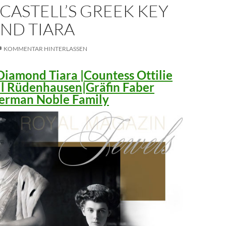
CASTELL’S GREEK KEY
ND TIARA
KOMMENTAR HINTERLASSEN
iamond Tiara |Countess Ottilie
ll Rüdenhausen|Gräfin Faber
 German Noble Family