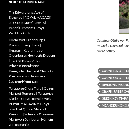
NEUESTE KOMMENTARE
The Edwardians: Age of
Elegance | ROYAL MAGAZIN
zu
Queen Mary’s Jewels |
Imperial Presents -Royal
Wedding Gifts
Duchess of Oldenburg’s
Countess Ottilie von F
Diamond Loop Tiara |
Meander Diamond Tiara
Herzogin Katharina von
Noble Family
Oldenburgs Hochzeits Diadem
| ROYAL MAGAZIN
zu
Prinzessinnenkrone |
COUNTESS OTTILI
Königliche Hochzeit Charlotte
Prinzessin von Preussen |
COUNTESS OTTILI
Sachsen-Meiningen
DIAMOND MEAND
Turquoise Cross Tiara | Queen
GRÄFIN FABER CA
Marie of Romania | Turquoise
GREEK KEY TIARA
Diadem Crown Royal Jewels |
ROYAL MAGAZIN
zu
Royal
MEANDER KOKOS
Jewels of Queen Marie of
Romania | Schmuck & Juwelen
Marie von Edinburgh Königin
von Rumänien