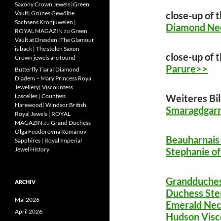
Saxony Crown Jewels |Green
close-up of 
Vault| Grünes Gewölbe
Sachsens Kronjuwelen |
Diamond Ne
ROYAL MAGAZIN
zu
Green
Vault at Dresden |The Glamour
is back | The stolen Saxon
close-up of 
Crown jewels are found
Parure>>
Butterfly Tiara| Diamond
Diadem – Mary Princess Royal
Jewellery| Viscountess
Weiteres Bi
Lascelles | Countess
Harewood| Windsor British
Smaragdgarn
Royal Jewels | ROYAL
MAGAZIN
zu
Grand Duchess
Olga Feodorovna Romanov
Beauharnais
Sapphires | Royal Imperial
Stephanie of
Jewel History
Grandduches
ARCHIV
Duchess Step
Mai 2026
Emerald Neck
April 2026
Hudson Visc