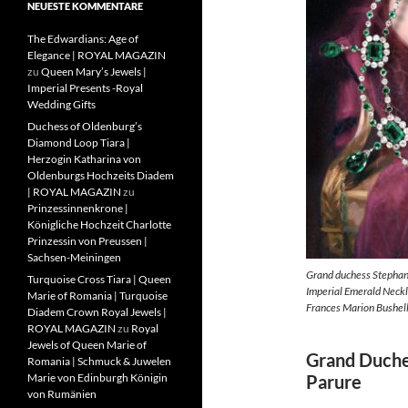
NEUESTE KOMMENTARE
The Edwardians: Age of
Elegance | ROYAL MAGAZIN
zu
Queen Mary’s Jewels |
Imperial Presents -Royal
Wedding Gifts
Duchess of Oldenburg’s
Diamond Loop Tiara |
Herzogin Katharina von
Oldenburgs Hochzeits Diadem
| ROYAL MAGAZIN
zu
Prinzessinnenkrone |
Königliche Hochzeit Charlotte
Prinzessin von Preussen |
Sachsen-Meiningen
Grand duchess Stephan
Turquoise Cross Tiara | Queen
Imperial Emerald Neckl
Marie of Romania | Turquoise
Frances Marion Bushel
Diadem Crown Royal Jewels |
ROYAL MAGAZIN
zu
Royal
Jewels of Queen Marie of
Grand Duche
Romania | Schmuck & Juwelen
Parure
Marie von Edinburgh Königin
von Rumänien