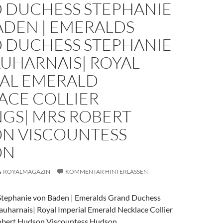
 DUCHESS STEPHANIE
ADEN | EMERALDS
 DUCHESS STEPHANIE
AUHARNAIS| ROYAL
IAL EMERALD
ACE COLLIER
NGS| MRS ROBERT
N VISCOUNTESS
ON
ROYALMAGAZIN
KOMMENTAR HINTERLASSEN
Stephanie von Baden | Emeralds Grand Duchess
auharnais| Royal Imperial Emerald Necklace Collier
Robert Hudson Viscountess Hudson