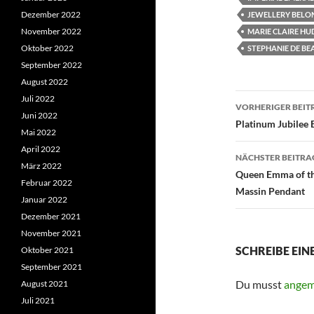
Dezember 2022
JEWELLERY BELO
November 2022
MARIE CLAIRE H
Oktober 2022
STEPHANIE DE B
September 2022
August 2022
Beitragsn
Juli 2022
VORHERIGER BEIT
Juni 2022
Platinum Jubilee E
Mai 2022
April 2022
NÄCHSTER BEITRA
März 2022
Queen Emma of th
Februar 2022
Massin Pendant
Januar 2022
Dezember 2021
November 2021
SCHREIBE EI
Oktober 2021
September 2021
Du musst
angem
August 2021
Juli 2021