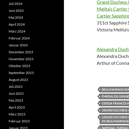
Grand Duchess K
Juli 2024
Melita’s Cartier
Juni 2024
Cartier Sapphir
Mai 2024
311ct Sapphire 
April 2024
Victoria Melita’
März 2024
Februar 2024
Januar 2024
Alexandra Duche
Dezember 2023
Alexandra Duche
November 2023
Arthur of Conn
Oktober 2023
September 2023
August 2023
Juli 2023
BEAUHARNAIS E
Juni 2023
EMERALDS GRAND
Mai 2023
GERDA FRANCES 
April 2023
GRAND DUCHESS 
März 2023
GRAND DUCHESS 
Februar 2023
DE BEAUHARNAIS
Januar 2023
IMPERIAL EMERA