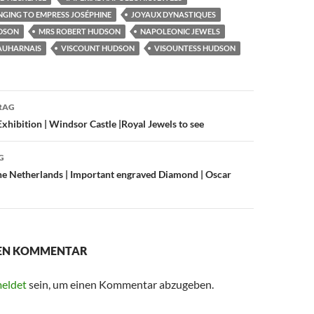
NGING TO EMPRESS JOSÉPHINE
JOYAUX DYNASTIQUES
UDSON
MRS ROBERT HUDSON
NAPOLEONIC JEWELS
EAUHARNAIS
VISCOUNT HUDSON
VISOUNTESS HUDSON
avigation
RAG
xhibition | Windsor Castle |Royal Jewels to see
G
e Netherlands | Important engraved Diamond | Oscar
NEN KOMMENTAR
eldet
sein, um einen Kommentar abzugeben.