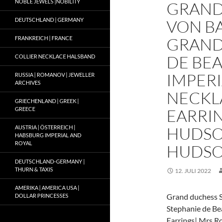
NOBLE JEWELS |NOBILITY
GRAND
DEUTSCHLAND | GERMANY
VON B
GRAND
FRANKREICH | FRANCE
DE BE
COLLIER NECKLACE HALSBAND
IMPER
RUSSIA | ROMANOV | JEWELLER
ARCHIVES
NECKL
GRIECHENLAND | GREEK |
GREECE
EARRI
HUDSO
AUSTRIA | ÖSTERREICH |
HABSBURG IMPERIAL AND
ROYAL
HUDS
DEUTSCHLAND-GERMANY |
THURN & TAXIS
12. JULI 2022
AMERIKA | AMERICA USA |
Grand duchess 
DOLLAR PRINCESSES
Stephanie de Be
Earrings| Mrs 