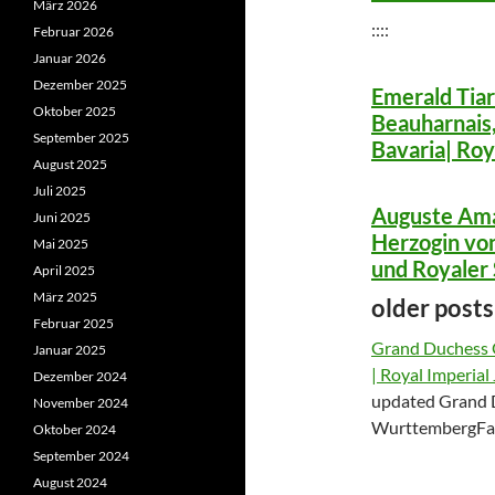
März 2026
::::
Februar 2026
Januar 2026
Dezember 2025
Emerald Tiar
Oktober 2025
Beauharnais,
September 2025
Bavaria| Roy
August 2025
Juli 2025
Auguste Ama
Juni 2025
Herzogin vo
Mai 2025
und Royaler
April 2025
März 2025
older posts
Februar 2025
Grand Duchess O
Januar 2025
| Royal Imperial
Dezember 2024
updated Grand D
November 2024
WurttembergFam
Oktober 2024
September 2024
August 2024