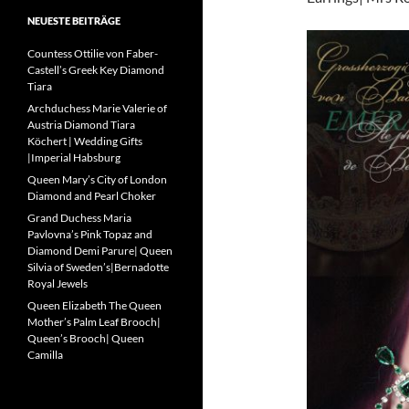
NEUESTE BEITRÄGE
Countess Ottilie von Faber-
Castell’s Greek Key Diamond
Tiara
Archduchess Marie Valerie of
Austria Diamond Tiara
Köchert | Wedding Gifts
|Imperial Habsburg
Queen Mary’s City of London
Diamond and Pearl Choker
Grand Duchess Maria
Pavlovna’s Pink Topaz and
Diamond Demi Parure| Queen
Silvia of Sweden’s|Bernadotte
Royal Jewels
Queen Elizabeth The Queen
Mother’s Palm Leaf Brooch|
Queen’s Brooch| Queen
Camilla