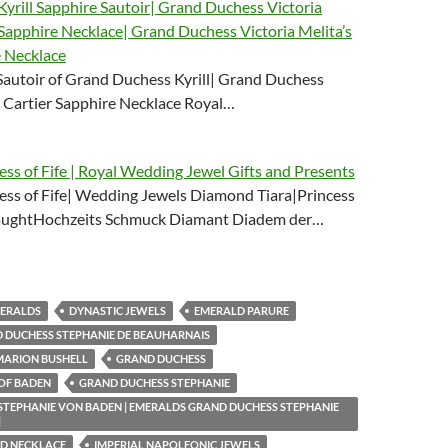
yrill Sapphire Sautoir| Grand Duchess Victoria
 Sapphire Necklace| Grand Duchess Victoria Melita’s
e Necklace
Sautoir of Grand Duchess Kyrill| Grand Duchess
s Cartier Sapphire Necklace Royal…
ss of Fife | Royal Wedding Jewel Gifts and Presents
ss of Fife| Wedding Jewels Diamond Tiara|Princess
aughtHochzeits Schmuck Diamant Diadem der…
MERALDS
DYNASTIC JEWELS
EMERALD PARURE
 DUCHESS STEPHANIE DE BEAUHARNAIS
MARION BUSHELL
GRAND DUCHESS
OF BADEN
GRAND DUCHESS STEPHANIE
STEPHANIE VON BADEN | EMERALDS GRAND DUCHESS STEPHANIE
|
LD NECKLACE
IMPERIAL NAPOLEONIC JEWELS