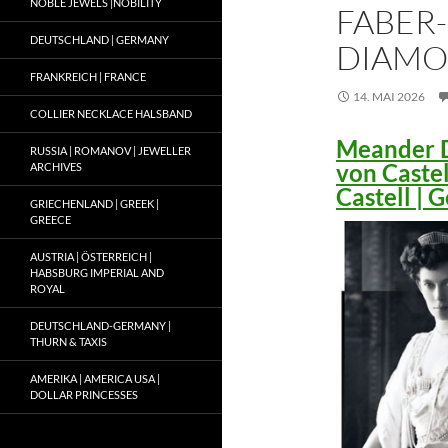
NOBLE JEWELS |NOBILITY
FABER-
DEUTSCHLAND | GERMANY
DIAMO
FRANKREICH | FRANCE
14. MAI 2026
COLLIER NECKLACE HALSBAND
Meander D
RUSSIA | ROMANOV | JEWELLER
von Caste
ARCHIVES
Castell |
GRIECHENLAND | GREEK |
GREECE
AUSTRIA | ÖSTERREICH |
HABSBURG IMPERIAL AND
ROYAL
DEUTSCHLAND-GERMANY |
THURN & TAXIS
AMERIKA | AMERICA USA |
DOLLAR PRINCESSES