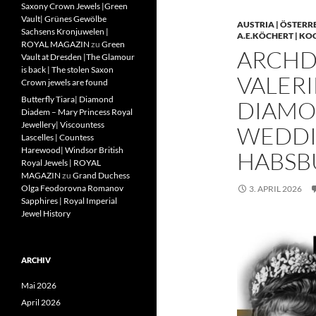
Saxony Crown Jewels |Green
Vault| Grünes Gewölbe
AUSTRIA | ÖSTERR
Sachsens Kronjuwelen |
A.E.KÖCHERT | KO
ROYAL MAGAZIN
zu
Green
ARCHD
Vault at Dresden |The Glamour
is back | The stolen Saxon
VALERI
Crown jewels are found
Butterfly Tiara| Diamond
DIAMO
Diadem – Mary Princess Royal
Jewellery| Viscountess
WEDDIN
Lascelles | Countess
Harewood| Windsor British
HABSB
Royal Jewels | ROYAL
MAGAZIN
zu
Grand Duchess
Olga Feodorovna Romanov
3. APRIL 2026
Sapphires | Royal Imperial
Jewel History
ARCHIV
Mai 2026
April 2026