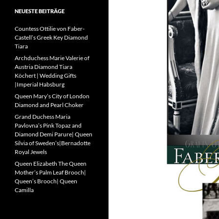
NEUESTE BEITRÄGE
Countess Ottilie von Faber-
Castell’s Greek Key Diamond
Tiara
Archduchess Marie Valerie of
Austria Diamond Tiara
Köchert | Wedding Gifts
|Imperial Habsburg
Queen Mary’s City of London
Diamond and Pearl Choker
Grand Duchess Maria
Pavlovna’s Pink Topaz and
Diamond Demi Parure| Queen
Silvia of Sweden’s|Bernadotte
Royal Jewels
Queen Elizabeth The Queen
Mother’s Palm Leaf Brooch|
Queen’s Brooch| Queen
Camilla