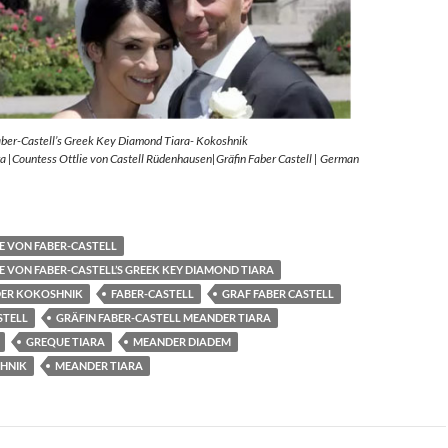
aber-Castell’s Greek Key Diamond Tiara- Kokoshnik
 |Countess Ottlie von Castell Rüdenhausen|Gräfin Faber Castell | German
E VON FABER-CASTELL
E VON FABER-CASTELL’S GREEK KEY DIAMOND TIARA
ER KOKOSHNIK
FABER-CASTELL
GRAF FABER CASTELL
STELL
GRÄFIN FABER-CASTELL MEANDER TIARA
GREQUE TIARA
MEANDER DIADEM
HNIK
MEANDER TIARA