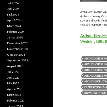
Juli 2024
Juni 2024
Archduchess Marie Vale
Mai 2024
Archduke Ludwig Victor
April 2024
size, see above in the 
Valerie’s Diamond Köch
März 2024
Februar 2024
Archduchess Mar
Januar 2024
Wedding Gifts |
Dezember 2023
November 2023
Oktober 2023
ARCHDUCHESS MA
September 2023
ARCHDUCHESS MA
August 2023
ARCHDUCHESS MA
Juli 2023
ARCHDUCHESS MA
Juni 2023
ARCHDUKE LUDWI
Mai 2023
ERZHERZOGIN MAR
April 2023
ROYAL WEDDING
März 2023
Februar 2023
Januar 2023