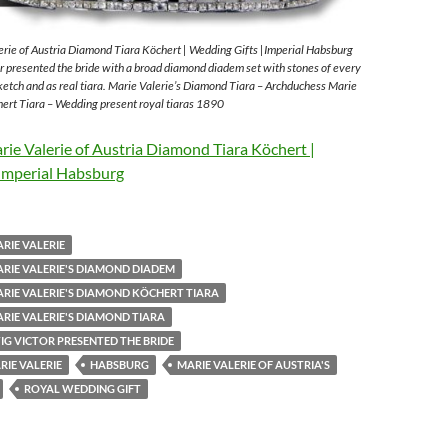
rie of Austria Diamond Tiara Köchert | Wedding Gifts |Imperial Habsburg
 presented the bride with a broad diamond diadem set with stones of every
sketch and as real tiara. Marie Valerie’s Diamond Tiara – Archduchess Marie
ert Tiara – Wedding present royal tiaras 1890
ie Valerie of Austria Diamond Tiara Köchert |
Imperial Habsburg
RIE VALERIE
RIE VALERIE'S DIAMOND DIADEM
RIE VALERIE'S DIAMOND KÖCHERT TIARA
RIE VALERIE'S DIAMOND TIARA
G VICTOR PRESENTED THE BRIDE
IE VALERIE
HABSBURG
MARIE VALERIE OF AUSTRIA'S
ROYAL WEDDING GIFT