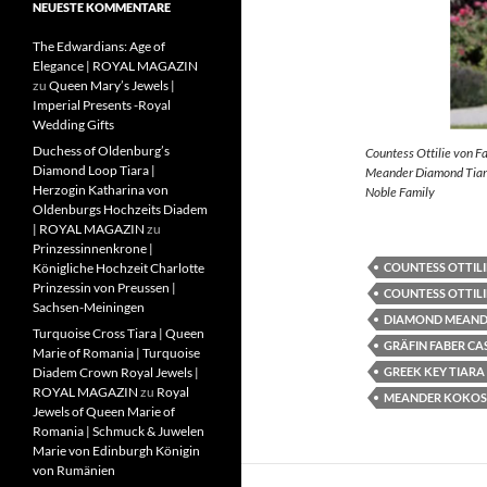
NEUESTE KOMMENTARE
The Edwardians: Age of
Elegance | ROYAL MAGAZIN
zu
Queen Mary’s Jewels |
Imperial Presents -Royal
Wedding Gifts
Duchess of Oldenburg’s
Countess Ottilie von F
Diamond Loop Tiara |
Meander Diamond Tiara
Herzogin Katharina von
Noble Family
Oldenburgs Hochzeits Diadem
| ROYAL MAGAZIN
zu
Prinzessinnenkrone |
COUNTESS OTTILI
Königliche Hochzeit Charlotte
Prinzessin von Preussen |
COUNTESS OTTILI
Sachsen-Meiningen
DIAMOND MEAND
Turquoise Cross Tiara | Queen
GRÄFIN FABER CA
Marie of Romania | Turquoise
GREEK KEY TIARA
Diadem Crown Royal Jewels |
ROYAL MAGAZIN
zu
Royal
MEANDER KOKOS
Jewels of Queen Marie of
Romania | Schmuck & Juwelen
Marie von Edinburgh Königin
von Rumänien