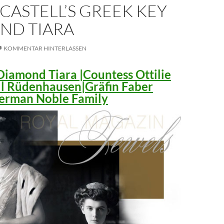
CASTELL’S GREEK KEY
ND TIARA
KOMMENTAR HINTERLASSEN
iamond Tiara |Countess Ottilie
ll Rüdenhausen|Gräfin Faber
 German Noble Family