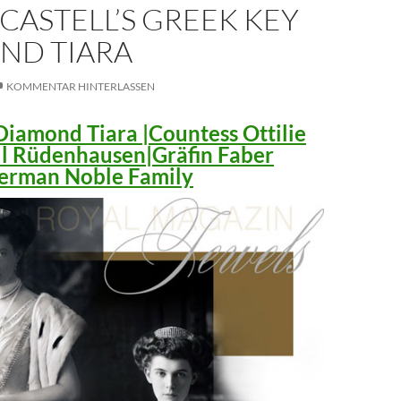
CASTELL’S GREEK KEY
ND TIARA
KOMMENTAR HINTERLASSEN
iamond Tiara |Countess Ottilie
ll Rüdenhausen|Gräfin Faber
 German Noble Family