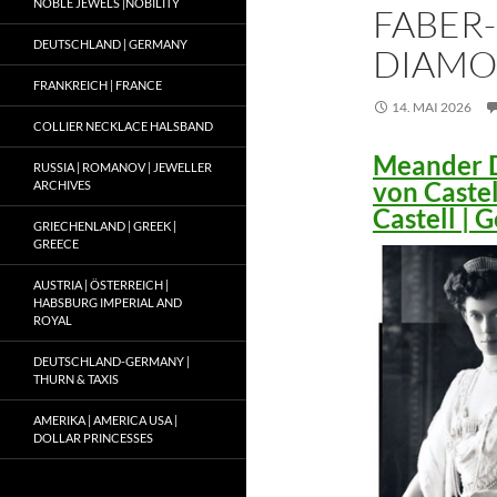
NOBLE JEWELS |NOBILITY
FABER-
DEUTSCHLAND | GERMANY
DIAMO
FRANKREICH | FRANCE
14. MAI 2026
COLLIER NECKLACE HALSBAND
Meander D
RUSSIA | ROMANOV | JEWELLER
von Caste
ARCHIVES
Castell |
GRIECHENLAND | GREEK |
GREECE
AUSTRIA | ÖSTERREICH |
HABSBURG IMPERIAL AND
ROYAL
DEUTSCHLAND-GERMANY |
THURN & TAXIS
AMERIKA | AMERICA USA |
DOLLAR PRINCESSES