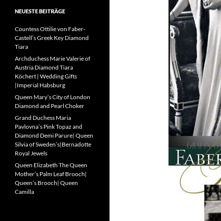
NEUESTE BEITRÄGE
Countess Ottilie von Faber-
Castell’s Greek Key Diamond
Tiara
Archduchess Marie Valerie of
Austria Diamond Tiara
Köchert | Wedding Gifts
|Imperial Habsburg
Queen Mary’s City of London
Diamond and Pearl Choker
Grand Duchess Maria
Pavlovna’s Pink Topaz and
Diamond Demi Parure| Queen
Silvia of Sweden’s|Bernadotte
Royal Jewels
Queen Elizabeth The Queen
Mother’s Palm Leaf Brooch|
Queen’s Brooch| Queen
Camilla