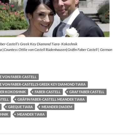
aber-Castell’s Greek Key Diamond Tiara- Kokoshnik
 |Countess Ottlie von Castell Rüdenhausen|Gräfin Faber Castell | German
E VON FABER-CASTELL
E VON FABER-CASTELL’S GREEK KEY DIAMOND TIARA
ER KOKOSHNIK
FABER-CASTELL
GRAF FABER CASTELL
STELL
GRÄFIN FABER-CASTELL MEANDER TIARA
GREQUE TIARA
MEANDER DIADEM
HNIK
MEANDER TIARA