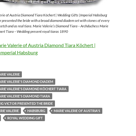
rie of Austria Diamond Tiara Köchert | Wedding Gifts |Imperial Habsburg
 presented the bride with a broad diamond diadem set with stones of every
sketch and as real tiara. Marie Valerie’s Diamond Tiara – Archduchess Marie
ert Tiara – Wedding present royal tiaras 1890
ie Valerie of Austria Diamond Tiara Köchert |
Imperial Habsburg
RIE VALERIE
RIE VALERIE'S DIAMOND DIADEM
RIE VALERIE'S DIAMOND KÖCHERT TIARA
RIE VALERIE'S DIAMOND TIARA
G VICTOR PRESENTED THE BRIDE
IE VALERIE
HABSBURG
MARIE VALERIE OF AUSTRIA'S
ROYAL WEDDING GIFT