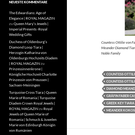
NEUESTE KOMMENTARE
The Edwardians: Age of
Elegance | ROYAL MAGAZIN
zu
Queen Mary’s Jewels |
Imperial Presents -Royal
Wedding Gifts
Duchess of Oldenburg’s
Countess Ottilie von F
Diamond Loop Tiara |
Meander Diamond Tiara
Herzogin Katharina von
Noble Family
Oldenburgs Hochzeits Diadem
| ROYAL MAGAZIN
zu
Prinzessinnenkrone |
COUNTESS OTTILI
Königliche Hochzeit Charlotte
Prinzessin von Preussen |
COUNTESS OTTILI
Sachsen-Meiningen
DIAMOND MEAND
Turquoise Cross Tiara | Queen
GRÄFIN FABER CA
Marie of Romania | Turquoise
GREEK KEY TIARA
Diadem Crown Royal Jewels |
ROYAL MAGAZIN
zu
Royal
MEANDER KOKOS
Jewels of Queen Marie of
Romania | Schmuck & Juwelen
Marie von Edinburgh Königin
von Rumänien