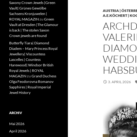
Saxony Crown Jewels |Green
Vault| Grünes Gewölbe
AUSTRIA | ÖSTERR
Sachsens Kronjuwelen |
A.E.KÖCHERT | KO
ROYAL MAGAZIN
zu
Green
ARCHD
Vault at Dresden |The Glamour
is back | The stolen Saxon
VALERI
Crown jewels are found
Butterfly Tiara| Diamond
DIAMO
Diadem – Mary Princess Royal
Jewellery| Viscountess
WEDDIN
Lascelles | Countess
Harewood| Windsor British
HABSB
Royal Jewels | ROYAL
MAGAZIN
zu
Grand Duchess
Olga Feodorovna Romanov
3. APRIL 2026
Sapphires | Royal Imperial
Jewel History
ARCHIV
Mai 2026
April 2026