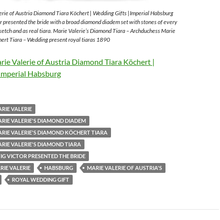
rie of Austria Diamond Tiara Köchert | Wedding Gifts |Imperial Habsburg
 presented the bride with a broad diamond diadem set with stones of every
sketch and as real tiara. Marie Valerie’s Diamond Tiara – Archduchess Marie
ert Tiara – Wedding present royal tiaras 1890
ie Valerie of Austria Diamond Tiara Köchert |
Imperial Habsburg
RIE VALERIE
RIE VALERIE'S DIAMOND DIADEM
RIE VALERIE'S DIAMOND KÖCHERT TIARA
RIE VALERIE'S DIAMOND TIARA
G VICTOR PRESENTED THE BRIDE
IE VALERIE
HABSBURG
MARIE VALERIE OF AUSTRIA'S
ROYAL WEDDING GIFT