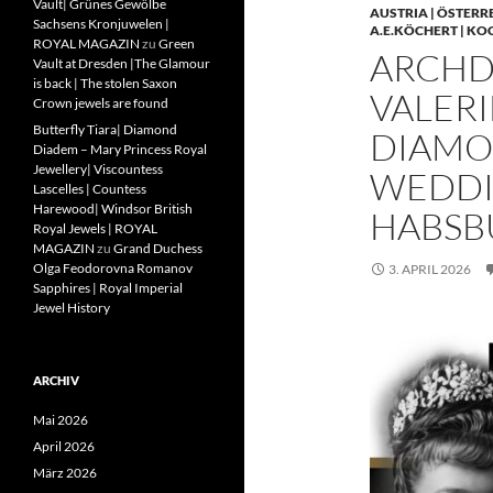
Vault| Grünes Gewölbe
AUSTRIA | ÖSTERR
Sachsens Kronjuwelen |
A.E.KÖCHERT | KO
ROYAL MAGAZIN
zu
Green
ARCHD
Vault at Dresden |The Glamour
is back | The stolen Saxon
VALERI
Crown jewels are found
Butterfly Tiara| Diamond
DIAMO
Diadem – Mary Princess Royal
Jewellery| Viscountess
WEDDIN
Lascelles | Countess
Harewood| Windsor British
HABSB
Royal Jewels | ROYAL
MAGAZIN
zu
Grand Duchess
Olga Feodorovna Romanov
3. APRIL 2026
Sapphires | Royal Imperial
Jewel History
ARCHIV
Mai 2026
April 2026
März 2026