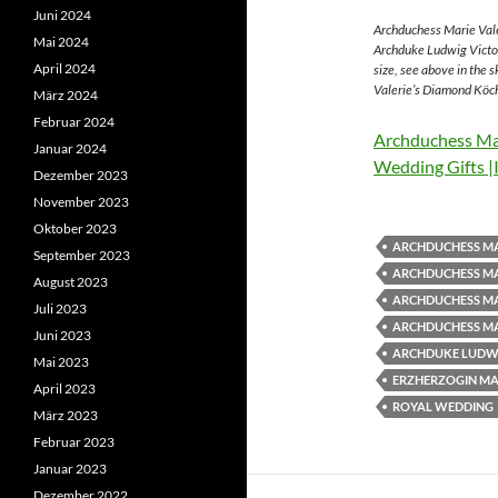
Juni 2024
Archduchess Marie Vale
Mai 2024
Archduke Ludwig Victor
April 2024
size, see above in the 
Valerie’s Diamond Köch
März 2024
Februar 2024
Archduchess Mar
Januar 2024
Wedding Gifts |
Dezember 2023
November 2023
Oktober 2023
ARCHDUCHESS MA
September 2023
ARCHDUCHESS MA
August 2023
ARCHDUCHESS MA
Juli 2023
ARCHDUCHESS MA
Juni 2023
ARCHDUKE LUDWI
Mai 2023
ERZHERZOGIN MAR
April 2023
ROYAL WEDDING
März 2023
Februar 2023
Januar 2023
Dezember 2022