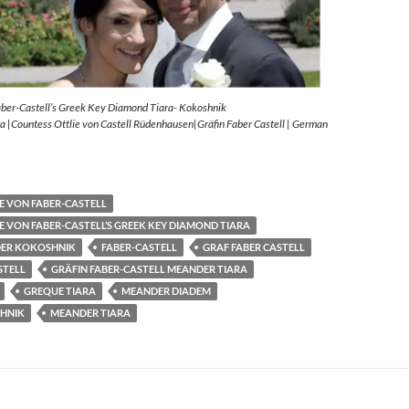
aber-Castell’s Greek Key Diamond Tiara- Kokoshnik
 |Countess Ottlie von Castell Rüdenhausen|Gräfin Faber Castell | German
E VON FABER-CASTELL
E VON FABER-CASTELL’S GREEK KEY DIAMOND TIARA
ER KOKOSHNIK
FABER-CASTELL
GRAF FABER CASTELL
STELL
GRÄFIN FABER-CASTELL MEANDER TIARA
GREQUE TIARA
MEANDER DIADEM
HNIK
MEANDER TIARA