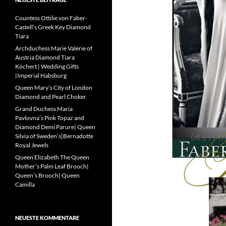
Countess Ottilie von Faber-
Castell’s Greek Key Diamond
Tiara
Archduchess Marie Valerie of
Austria Diamond Tiara
Köchert | Wedding Gifts
|Imperial Habsburg
Queen Mary’s City of London
Diamond and Pearl Choker
Grand Duchess Maria
Pavlovna’s Pink Topaz and
Diamond Demi Parure| Queen
Silvia of Sweden’s|Bernadotte
Royal Jewels
Queen Elizabeth The Queen
Mother’s Palm Leaf Brooch|
Queen’s Brooch| Queen
Camilla
NEUESTE KOMMENTARE