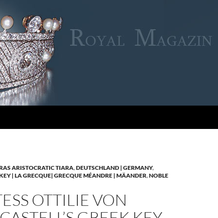
RAS ARISTOCRATIC TIARA
,
DEUTSCHLAND | GERMANY
,
KEY | LA GRECQUE| GRECQUE MÉANDRE | MÄANDER
,
NOBLE
SS OTTILIE VON
CASTELL’S GREEK KEY