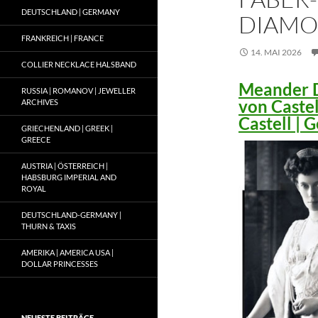
DEUTSCHLAND | GERMANY
DIAMO
FRANKREICH | FRANCE
14. MAI 2026
COLLIER NECKLACE HALSBAND
Meander D
RUSSIA | ROMANOV | JEWELLER
von Caste
ARCHIVES
Castell |
GRIECHENLAND | GREEK |
GREECE
AUSTRIA | ÖSTERREICH |
HABSBURG IMPERIAL AND
ROYAL
DEUTSCHLAND-GERMANY |
THURN & TAXIS
AMERIKA | AMERICA USA |
DOLLAR PRINCESSES
NEUESTE BEITRÄGE