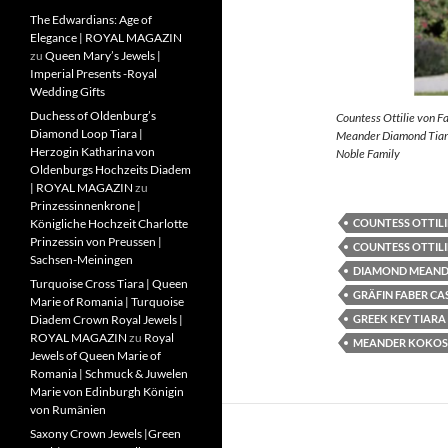
The Edwardians: Age of
Elegance | ROYAL MAGAZIN
zu
Queen Mary’s Jewels |
Imperial Presents -Royal
Wedding Gifts
Duchess of Oldenburg’s
Countess Ottilie von F
Diamond Loop Tiara |
Meander Diamond Tiara
Herzogin Katharina von
Noble Family
Oldenburgs Hochzeits Diadem
| ROYAL MAGAZIN
zu
Prinzessinnenkrone |
COUNTESS OTTILI
Königliche Hochzeit Charlotte
Prinzessin von Preussen |
COUNTESS OTTILI
Sachsen-Meiningen
DIAMOND MEAND
Turquoise Cross Tiara | Queen
GRÄFIN FABER CA
Marie of Romania | Turquoise
GREEK KEY TIARA
Diadem Crown Royal Jewels |
ROYAL MAGAZIN
zu
Royal
MEANDER KOKOS
Jewels of Queen Marie of
Romania | Schmuck & Juwelen
Marie von Edinburgh Königin
von Rumänien
Saxony Crown Jewels |Green