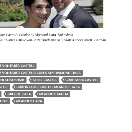
aber-Castell’s Greek Key Diamond Tiara- Kokoshnik
 |Countess Ottlie von Castell Rüdenhausen|Gräfin Faber Castell | German
E VON FABER-CASTELL
E VON FABER-CASTELL’S GREEK KEY DIAMOND TIARA
ER KOKOSHNIK
FABER-CASTELL
GRAF FABER CASTELL
STELL
GRÄFIN FABER-CASTELL MEANDER TIARA
GREQUE TIARA
MEANDER DIADEM
HNIK
MEANDER TIARA