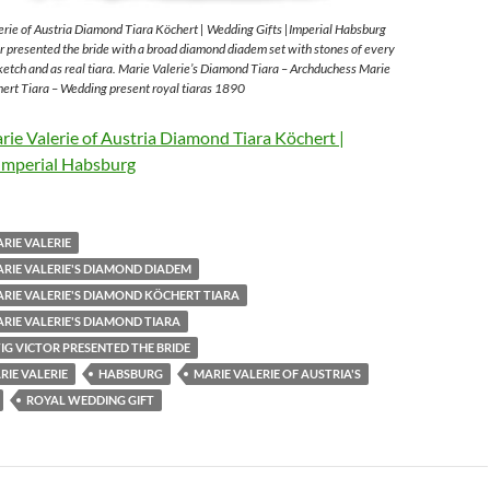
rie of Austria Diamond Tiara Köchert | Wedding Gifts |Imperial Habsburg
 presented the bride with a broad diamond diadem set with stones of every
sketch and as real tiara. Marie Valerie’s Diamond Tiara – Archduchess Marie
ert Tiara – Wedding present royal tiaras 1890
ie Valerie of Austria Diamond Tiara Köchert |
Imperial Habsburg
RIE VALERIE
RIE VALERIE'S DIAMOND DIADEM
RIE VALERIE'S DIAMOND KÖCHERT TIARA
RIE VALERIE'S DIAMOND TIARA
G VICTOR PRESENTED THE BRIDE
IE VALERIE
HABSBURG
MARIE VALERIE OF AUSTRIA'S
ROYAL WEDDING GIFT