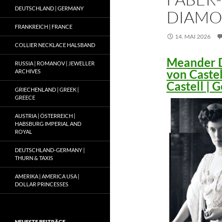
DEUTSCHLAND | GERMANY
DIAMO
FRANKREICH | FRANCE
14. MAI 2026
COLLIER NECKLACE HALSBAND
Meander D
RUSSIA | ROMANOV | JEWELLER
von Caste
ARCHIVES
Castell |
GRIECHENLAND | GREEK |
GREECE
AUSTRIA | ÖSTERREICH |
HABSBURG IMPERIAL AND
ROYAL
DEUTSCHLAND-GERMANY |
THURN & TAXIS
AMERIKA | AMERICA USA |
DOLLAR PRINCESSES
NEUESTE BEITRÄGE