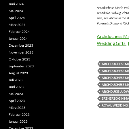
Juni 2024
Archduchess Marie Vale
Mai 2024
Archduke Ludwig Victor
April 2024
size, see above in the 
Valerie’s Diamond Köch
März 2024
Februar 2024
Archduchess Mar
Januar 2024
Wedding Gifts |
Dezember 2023
November 2023
Oktober 2023
ARCHDUCHESS MA
September 2023
ARCHDUCHESS MA
August 2023
ARCHDUCHESS MA
Juli 2023
ARCHDUCHESS MA
Juni 2023
ARCHDUKE LUDWI
Mai 2023
ERZHERZOGIN MAR
April 2023
ROYAL WEDDING
März 2023
Februar 2023
Januar 2023
Dezember 2022