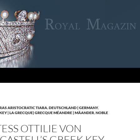
RAS ARISTOCRATIC TIARA
,
DEUTSCHLAND | GERMANY
,
KEY | LA GRECQUE| GRECQUE MÉANDRE | MÄANDER
,
NOBLE
SS OTTILIE VON
CASTELL’S GREEK KEY