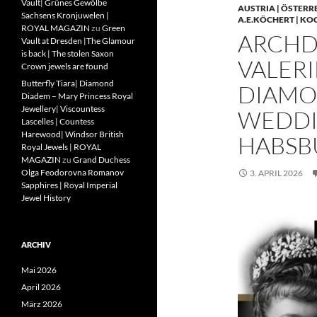
Vault| Grünes Gewölbe
AUSTRIA | ÖSTERR
Sachsens Kronjuwelen |
A.E.KÖCHERT | KO
ROYAL MAGAZIN
zu
Green
ARCHD
Vault at Dresden |The Glamour
is back | The stolen Saxon
VALERI
Crown jewels are found
Butterfly Tiara| Diamond
DIAMO
Diadem – Mary Princess Royal
Jewellery| Viscountess
WEDDIN
Lascelles | Countess
Harewood| Windsor British
HABSB
Royal Jewels | ROYAL
MAGAZIN
zu
Grand Duchess
Olga Feodorovna Romanov
3. APRIL 2026
Sapphires | Royal Imperial
Jewel History
ARCHIV
Mai 2026
April 2026
März 2026