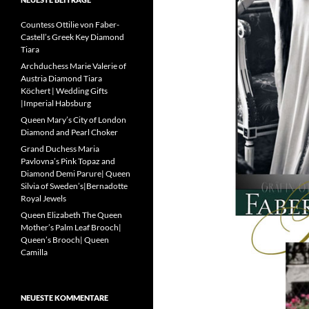
Countess Ottilie von Faber-
Castell’s Greek Key Diamond
Tiara
Archduchess Marie Valerie of
Austria Diamond Tiara
Köchert | Wedding Gifts
|Imperial Habsburg
Queen Mary’s City of London
Diamond and Pearl Choker
Grand Duchess Maria
Pavlovna’s Pink Topaz and
Diamond Demi Parure| Queen
Silvia of Sweden’s|Bernadotte
Royal Jewels
Queen Elizabeth The Queen
Mother’s Palm Leaf Brooch|
Queen’s Brooch| Queen
Camilla
NEUESTE KOMMENTARE