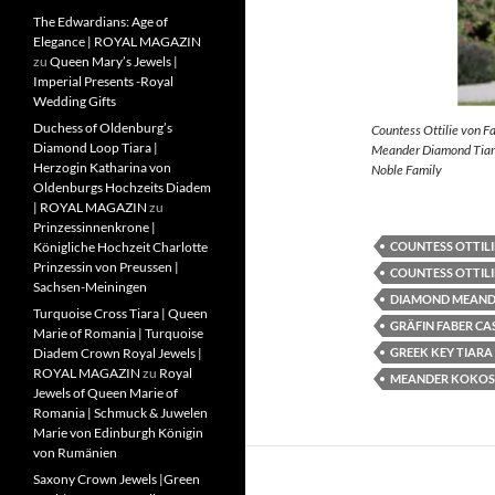
The Edwardians: Age of
Elegance | ROYAL MAGAZIN
zu
Queen Mary’s Jewels |
Imperial Presents -Royal
Wedding Gifts
Duchess of Oldenburg’s
Countess Ottilie von F
Diamond Loop Tiara |
Meander Diamond Tiara
Herzogin Katharina von
Noble Family
Oldenburgs Hochzeits Diadem
| ROYAL MAGAZIN
zu
Prinzessinnenkrone |
COUNTESS OTTILI
Königliche Hochzeit Charlotte
Prinzessin von Preussen |
COUNTESS OTTILI
Sachsen-Meiningen
DIAMOND MEAND
Turquoise Cross Tiara | Queen
GRÄFIN FABER CA
Marie of Romania | Turquoise
GREEK KEY TIARA
Diadem Crown Royal Jewels |
ROYAL MAGAZIN
zu
Royal
MEANDER KOKOS
Jewels of Queen Marie of
Romania | Schmuck & Juwelen
Marie von Edinburgh Königin
von Rumänien
Saxony Crown Jewels |Green