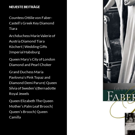
NEUESTE BEITRÄGE
Countess Ottilie von Faber-
Castell’s Greek Key Diamond
Tiara
Archduchess Marie Valerie of
Austria Diamond Tiara
Köchert | Wedding Gifts
|Imperial Habsburg
Queen Mary’s City of London
Diamond and Pearl Choker
Grand Duchess Maria
Pavlovna’s Pink Topaz and
Diamond Demi Parure| Queen
Silvia of Sweden’s|Bernadotte
Royal Jewels
Queen Elizabeth The Queen
Mother’s Palm Leaf Brooch|
Queen’s Brooch| Queen
Camilla