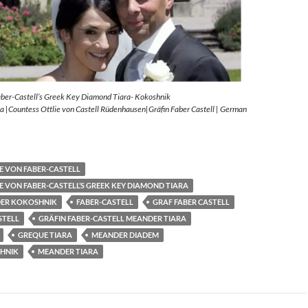
aber-Castell’s Greek Key Diamond Tiara- Kokoshnik
 |Countess Ottlie von Castell Rüdenhausen|Gräfin Faber Castell | German
E VON FABER-CASTELL
E VON FABER-CASTELL’S GREEK KEY DIAMOND TIARA
ER KOKOSHNIK
FABER-CASTELL
GRAF FABER CASTELL
STELL
GRÄFIN FABER-CASTELL MEANDER TIARA
GREQUE TIARA
MEANDER DIADEM
HNIK
MEANDER TIARA