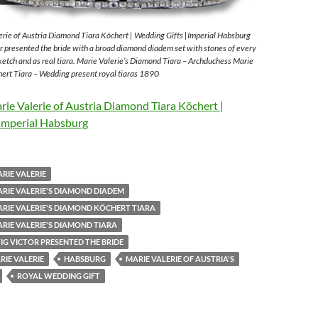
rie of Austria Diamond Tiara Köchert | Wedding Gifts |Imperial Habsburg
 presented the bride with a broad diamond diadem set with stones of every
sketch and as real tiara. Marie Valerie’s Diamond Tiara – Archduchess Marie
ert Tiara – Wedding present royal tiaras 1890
ie Valerie of Austria Diamond Tiara Köchert |
Imperial Habsburg
RIE VALERIE
RIE VALERIE'S DIAMOND DIADEM
RIE VALERIE'S DIAMOND KÖCHERT TIARA
RIE VALERIE'S DIAMOND TIARA
G VICTOR PRESENTED THE BRIDE
IE VALERIE
HABSBURG
MARIE VALERIE OF AUSTRIA'S
ROYAL WEDDING GIFT