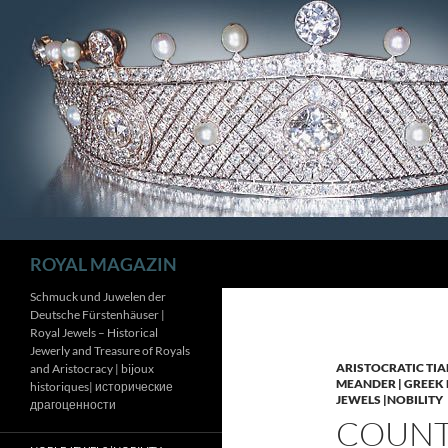
Zum
Inhalt
springen
Suchen
ROYAL MAGAZIN
Schmuck und Juwelen der
Deutsche Fürstenhäuser |
Royal Jewels – Historical
Jewerly and Treasure of Royals
ARISTOCRATIC TIA
and Aristocracy | bijoux
MEANDER | GREEK 
historiques| исторические
JEWELS |NOBILITY
драгоценности
COUNTE