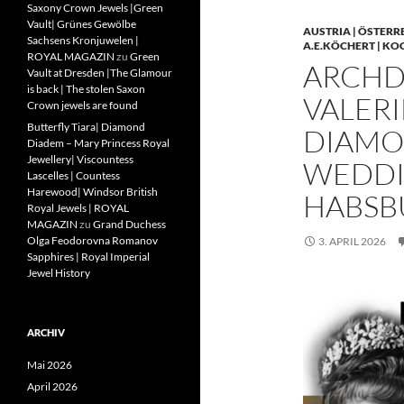
Saxony Crown Jewels |Green
Vault| Grünes Gewölbe
AUSTRIA | ÖSTERR
Sachsens Kronjuwelen |
A.E.KÖCHERT | KO
ROYAL MAGAZIN
zu
Green
ARCHD
Vault at Dresden |The Glamour
is back | The stolen Saxon
VALERI
Crown jewels are found
Butterfly Tiara| Diamond
DIAMO
Diadem – Mary Princess Royal
Jewellery| Viscountess
WEDDIN
Lascelles | Countess
Harewood| Windsor British
HABSB
Royal Jewels | ROYAL
MAGAZIN
zu
Grand Duchess
Olga Feodorovna Romanov
3. APRIL 2026
Sapphires | Royal Imperial
Jewel History
ARCHIV
Mai 2026
April 2026