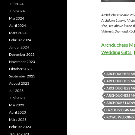
Juli 2024
Juni 2024
Archduchess Marie Vale
Mai 2024
Archduke Ludwig Victor
April 2024
size, see above in the 
Valerie’s Diamond Köch
März 2024
Februar 2024
Archduchess Mar
Januar 2024
Wedding Gifts |
Dezember 2023
November 2023
Oktober 2023
ARCHDUCHESS MA
September 2023
ARCHDUCHESS MA
August 2023
ARCHDUCHESS MA
Juli 2023
ARCHDUCHESS MA
Juni 2023
ARCHDUKE LUDWI
Mai 2023
ERZHERZOGIN MAR
April 2023
ROYAL WEDDING
März 2023
Februar 2023
Januar 2023