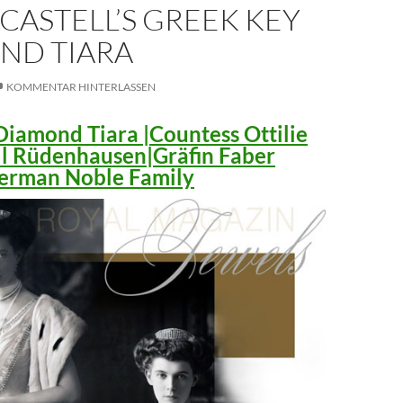
CASTELL’S GREEK KEY
ND TIARA
KOMMENTAR HINTERLASSEN
iamond Tiara |Countess Ottilie
ll Rüdenhausen|Gräfin Faber
 German Noble Family