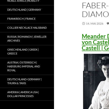
NOBLE JEWELS |NOBILITY
FABER-
DEUTSCHLAND | GERMANY
DIAMO
FRANKREICH | FRANCE
14. MAI 2026
COLLIER NECKLACE HALSBAND
Meander D
RUSSIA | ROMANOV | JEWELLER
von Caste
ARCHIVES
Castell |
GRIECHENLAND | GREEK |
GREECE
AUSTRIA | ÖSTERREICH |
HABSBURG IMPERIAL AND
ROYAL
DEUTSCHLAND-GERMANY |
THURN & TAXIS
AMERIKA | AMERICA USA |
DOLLAR PRINCESSES