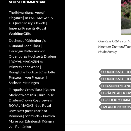
NEUESTE KOMMENTARE
The Edwardians: Age of
Elegance | ROYAL MAGAZIN
zu
Queen Mary’s Jewels |
Imperial Presents -Royal
Wedding Gifts
Duchess of Oldenburg’s
Countess Ottilie von F
Diamond Loop Tiara |
Meander Diamond Tiara
Herzogin Katharina von
Noble Family
Oldenburgs Hochzeits Diadem
| ROYAL MAGAZIN
zu
Prinzessinnenkrone |
COUNTESS OTTILI
Königliche Hochzeit Charlotte
Prinzessin von Preussen |
COUNTESS OTTILI
Sachsen-Meiningen
DIAMOND MEAND
Turquoise Cross Tiara | Queen
GRÄFIN FABER CA
Marie of Romania | Turquoise
GREEK KEY TIARA
Diadem Crown Royal Jewels |
ROYAL MAGAZIN
zu
Royal
MEANDER KOKOS
Jewels of Queen Marie of
Romania | Schmuck & Juwelen
Marie von Edinburgh Königin
von Rumänien