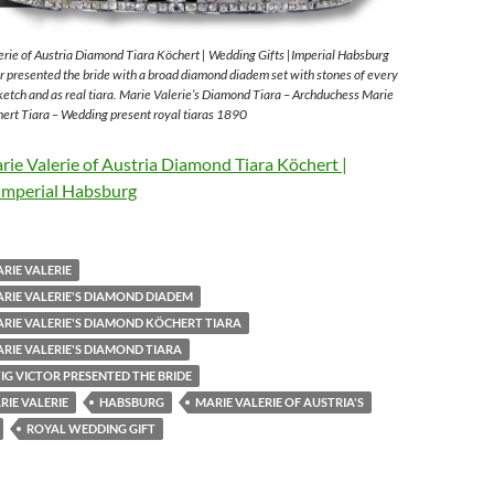
rie of Austria Diamond Tiara Köchert | Wedding Gifts |Imperial Habsburg
 presented the bride with a broad diamond diadem set with stones of every
sketch and as real tiara. Marie Valerie’s Diamond Tiara – Archduchess Marie
ert Tiara – Wedding present royal tiaras 1890
ie Valerie of Austria Diamond Tiara Köchert |
Imperial Habsburg
RIE VALERIE
RIE VALERIE'S DIAMOND DIADEM
RIE VALERIE'S DIAMOND KÖCHERT TIARA
RIE VALERIE'S DIAMOND TIARA
G VICTOR PRESENTED THE BRIDE
IE VALERIE
HABSBURG
MARIE VALERIE OF AUSTRIA'S
ROYAL WEDDING GIFT