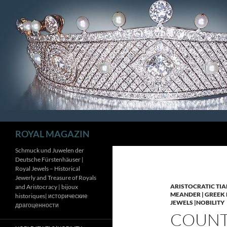
Zum
Inhalt
springen
Suchen
ROYAL MAGAZIN
Schmuck und Juwelen der
Deutsche Fürstenhäuser |
Royal Jewels – Historical
Jewerly and Treasure of Royals
ARISTOCRATIC TIA
and Aristocracy | bijoux
MEANDER | GREEK 
historiques| исторические
JEWELS |NOBILITY
драгоценности
COUNTE