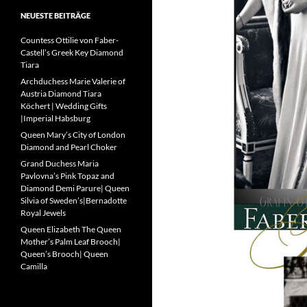
NEUESTE BEITRÄGE
Countess Ottilie von Faber-
Castell’s Greek Key Diamond
Tiara
Archduchess Marie Valerie of
Austria Diamond Tiara
Köchert | Wedding Gifts
|Imperial Habsburg
Queen Mary’s City of London
Diamond and Pearl Choker
Grand Duchess Maria
Pavlovna’s Pink Topaz and
Diamond Demi Parure| Queen
Silvia of Sweden’s|Bernadotte
Royal Jewels
Queen Elizabeth The Queen
Mother’s Palm Leaf Brooch|
Queen’s Brooch| Queen
Camilla