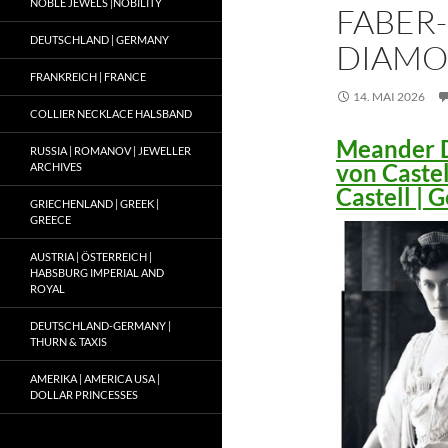
NOBLE JEWELS |NOBILITY
FABER-
DEUTSCHLAND | GERMANY
DIAMO
FRANKREICH | FRANCE
14. MAI 2026
COLLIER NECKLACE HALSBAND
Meander D
RUSSIA | ROMANOV | JEWELLER
von Caste
ARCHIVES
Castell |
GRIECHENLAND | GREEK |
GREECE
AUSTRIA | ÖSTERREICH |
HABSBURG IMPERIAL AND
ROYAL
DEUTSCHLAND-GERMANY |
THURN & TAXIS
AMERIKA | AMERICA USA |
DOLLAR PRINCESSES