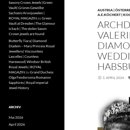
Saxony Crown Jewels |Green
Vault| Grünes Gewölbe
AUSTRIA | ÖSTERR
Sachsens Kronjuwelen |
A.E.KÖCHERT | KO
ROYAL MAGAZIN
zu
Green
ARCHD
Vault at Dresden |The Glamour
is back | The stolen Saxon
VALERI
Crown jewels are found
Butterfly Tiara| Diamond
DIAMO
Diadem – Mary Princess Royal
Jewellery| Viscountess
WEDDIN
Lascelles | Countess
Harewood| Windsor British
HABSB
Royal Jewels | ROYAL
MAGAZIN
zu
Grand Duchess
Olga Feodorovna Romanov
3. APRIL 2026
Sapphires | Royal Imperial
Jewel History
ARCHIV
Mai 2026
April 2026