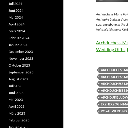
Juli 2024
Juni 2024
Archduchess Marie Vale
Mai 2024
Archduke Ludwig Victor
April 2024
size, see above in the 
Valerie’s Diamond Köch
März 2024
Februar 2024
Archduchess Mar
Januar 2024
Wedding Gifts |
Dezember 2023
November 2023
Oktober 2023
ARCHDUCHESS MA
September 2023
ARCHDUCHESS MA
August 2023
ARCHDUCHESS MA
Juli 2023
ARCHDUCHESS MA
Juni 2023
ARCHDUKE LUDWI
Mai 2023
ERZHERZOGIN MAR
April 2023
ROYAL WEDDING
März 2023
Februar 2023
Januar 2023