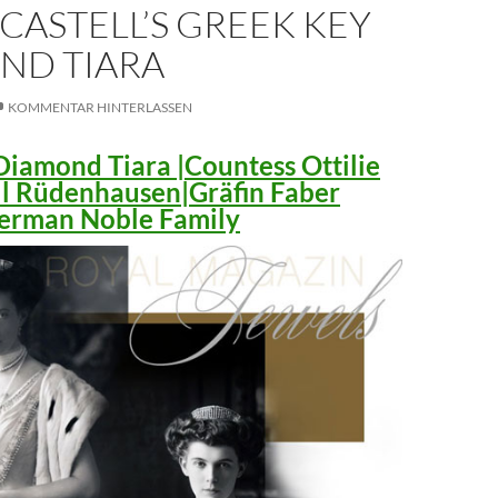
CASTELL’S GREEK KEY
ND TIARA
KOMMENTAR HINTERLASSEN
iamond Tiara |Countess Ottilie
ll Rüdenhausen|Gräfin Faber
 German Noble Family