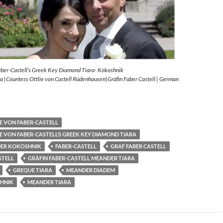
aber-Castell’s Greek Key Diamond Tiara- Kokoshnik
 |Countess Ottlie von Castell Rüdenhausen|Gräfin Faber Castell | German
E VON FABER-CASTELL
E VON FABER-CASTELL’S GREEK KEY DIAMOND TIARA
ER KOKOSHNIK
FABER-CASTELL
GRAF FABER CASTELL
STELL
GRÄFIN FABER-CASTELL MEANDER TIARA
GREQUE TIARA
MEANDER DIADEM
HNIK
MEANDER TIARA