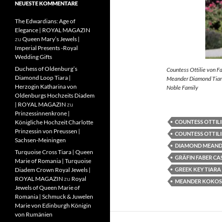
NEUESTE KOMMENTARE
The Edwardians: Age of
Elegance | ROYAL MAGAZIN
zu
Queen Mary’s Jewels |
Imperial Presents -Royal
Wedding Gifts
Duchess of Oldenburg’s
Countess Ottilie von F
Diamond Loop Tiara |
Meander Diamond Tiara
Herzogin Katharina von
Noble Family
Oldenburgs Hochzeits Diadem
| ROYAL MAGAZIN
zu
Prinzessinnenkrone |
COUNTESS OTTILI
Königliche Hochzeit Charlotte
Prinzessin von Preussen |
COUNTESS OTTILI
Sachsen-Meiningen
DIAMOND MEAND
Turquoise Cross Tiara | Queen
GRÄFIN FABER CA
Marie of Romania | Turquoise
GREEK KEY TIARA
Diadem Crown Royal Jewels |
ROYAL MAGAZIN
zu
Royal
MEANDER KOKOS
Jewels of Queen Marie of
Romania | Schmuck & Juwelen
Marie von Edinburgh Königin
von Rumänien