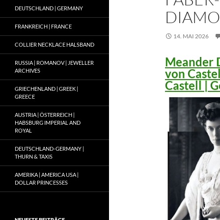
DEUTSCHLAND | GERMANY
DIAMO
FRANKREICH | FRANCE
14. MAI 2026
COLLIER NECKLACE HALSBAND
Meander D
RUSSIA | ROMANOV | JEWELLER
von Caste
ARCHIVES
Castell |
GRIECHENLAND | GREEK |
GREECE
AUSTRIA | ÖSTERREICH |
HABSBURG IMPERIAL AND
ROYAL
DEUTSCHLAND-GERMANY |
THURN & TAXIS
AMERIKA | AMERICA USA |
DOLLAR PRINCESSES
NEUESTE BEITRÄGE