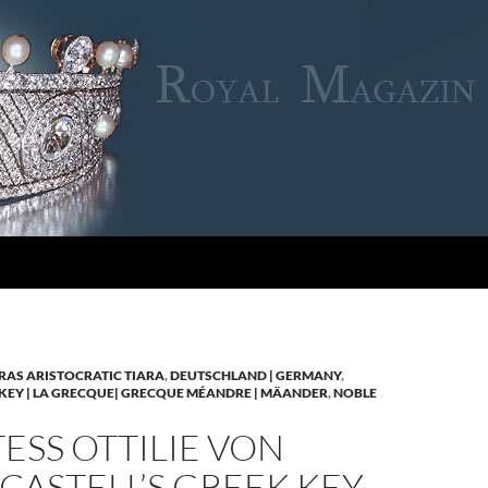
RAS ARISTOCRATIC TIARA
,
DEUTSCHLAND | GERMANY
,
KEY | LA GRECQUE| GRECQUE MÉANDRE | MÄANDER
,
NOBLE
SS OTTILIE VON
CASTELL’S GREEK KEY