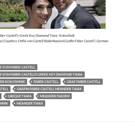
aber-Castell’s Greek Key Diamond Tiara- Kokoshnik
 |Countess Ottlie von Castell Rüdenhausen|Gräfin Faber Castell | German
E VON FABER-CASTELL
E VON FABER-CASTELL’S GREEK KEY DIAMOND TIARA
ER KOKOSHNIK
FABER-CASTELL
GRAF FABER CASTELL
STELL
GRÄFIN FABER-CASTELL MEANDER TIARA
GREQUE TIARA
MEANDER DIADEM
HNIK
MEANDER TIARA