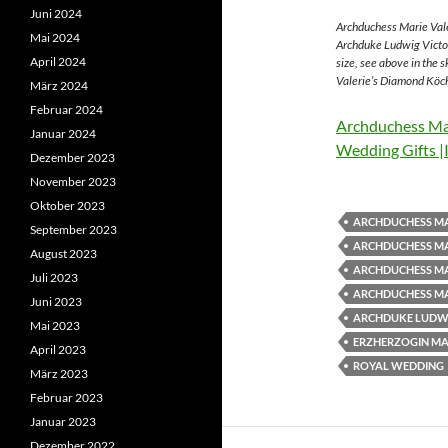
Juni 2024
Archduchess Marie Vale
Mai 2024
Archduke Ludwig Victor
April 2024
size, see above in the 
Valerie’s Diamond Köch
März 2024
Februar 2024
Archduchess Mar
Januar 2024
Wedding Gifts |
Dezember 2023
November 2023
Oktober 2023
ARCHDUCHESS MA
September 2023
ARCHDUCHESS MA
August 2023
ARCHDUCHESS MA
Juli 2023
ARCHDUCHESS MA
Juni 2023
ARCHDUKE LUDWI
Mai 2023
ERZHERZOGIN MAR
April 2023
ROYAL WEDDING
März 2023
Februar 2023
Januar 2023
Dezember 2022