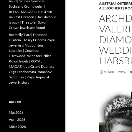
Vault| Grünes Gewölbe
AUSTRIA | ÖSTERR
Sachsens Kronjuwelen |
A.E.KÖCHERT | KO
ROYAL MAGAZIN
zu
Green
ARCHD
Vault at Dresden |The Glamour
is back | The stolen Saxon
VALERI
Crown jewels are found
Butterfly Tiara| Diamond
DIAMO
Diadem – Mary Princess Royal
Jewellery| Viscountess
WEDDIN
Lascelles | Countess
Harewood| Windsor British
HABSB
Royal Jewels | ROYAL
MAGAZIN
zu
Grand Duchess
Olga Feodorovna Romanov
3. APRIL 2026
Sapphires | Royal Imperial
Jewel History
ARCHIV
Mai 2026
April 2026
März 2026