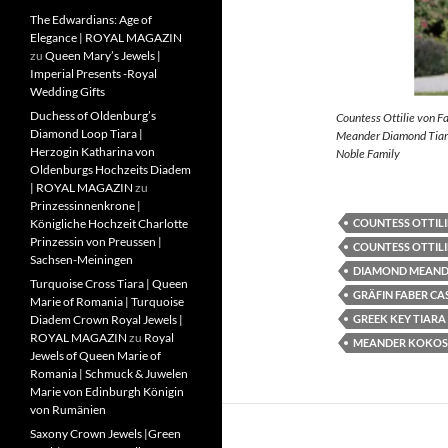
The Edwardians: Age of
Elegance | ROYAL MAGAZIN
zu
Queen Mary’s Jewels |
Imperial Presents -Royal
Wedding Gifts
Duchess of Oldenburg’s
Countess Ottilie von F
Diamond Loop Tiara |
Meander Diamond Tiara
Herzogin Katharina von
Noble Family
Oldenburgs Hochzeits Diadem
| ROYAL MAGAZIN
zu
Prinzessinnenkrone |
COUNTESS OTTILI
Königliche Hochzeit Charlotte
Prinzessin von Preussen |
COUNTESS OTTILI
Sachsen-Meiningen
DIAMOND MEAND
Turquoise Cross Tiara | Queen
GRÄFIN FABER CA
Marie of Romania | Turquoise
GREEK KEY TIARA
Diadem Crown Royal Jewels |
ROYAL MAGAZIN
zu
Royal
MEANDER KOKOS
Jewels of Queen Marie of
Romania | Schmuck & Juwelen
Marie von Edinburgh Königin
von Rumänien
Saxony Crown Jewels |Green