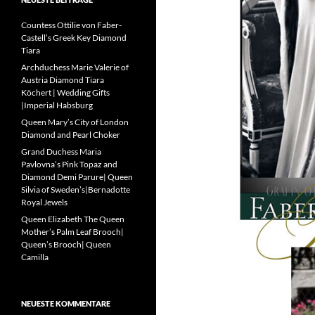
Countess Ottilie von Faber-
Castell’s Greek Key Diamond
Tiara
Archduchess Marie Valerie of
Austria Diamond Tiara
Köchert | Wedding Gifts
|Imperial Habsburg
Queen Mary’s City of London
Diamond and Pearl Choker
Grand Duchess Maria
Pavlovna’s Pink Topaz and
Diamond Demi Parure| Queen
Silvia of Sweden’s|Bernadotte
Royal Jewels
Queen Elizabeth The Queen
Mother’s Palm Leaf Brooch|
Queen’s Brooch| Queen
Camilla
NEUESTE KOMMENTARE