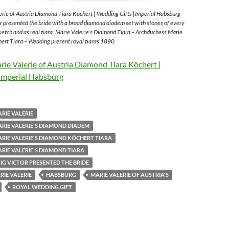
rie of Austria Diamond Tiara Köchert | Wedding Gifts |Imperial Habsburg
 presented the bride with a broad diamond diadem set with stones of every
sketch and as real tiara. Marie Valerie’s Diamond Tiara – Archduchess Marie
ert Tiara – Wedding present royal tiaras 1890
ie Valerie of Austria Diamond Tiara Köchert |
Imperial Habsburg
RIE VALERIE
RIE VALERIE'S DIAMOND DIADEM
RIE VALERIE'S DIAMOND KÖCHERT TIARA
RIE VALERIE'S DIAMOND TIARA
G VICTOR PRESENTED THE BRIDE
IE VALERIE
HABSBURG
MARIE VALERIE OF AUSTRIA'S
ROYAL WEDDING GIFT