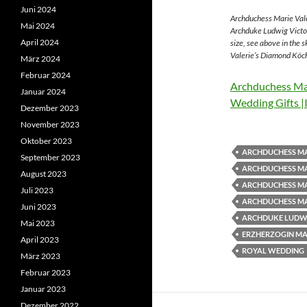
Juni 2024
Archduchess Marie Vale
Mai 2024
Archduke Ludwig Victor
April 2024
size, see above in the 
Valerie’s Diamond Köch
März 2024
Februar 2024
Archduchess Mar
Januar 2024
Wedding Gifts |
Dezember 2023
November 2023
Oktober 2023
ARCHDUCHESS MA
September 2023
ARCHDUCHESS MA
August 2023
ARCHDUCHESS MA
Juli 2023
ARCHDUCHESS MA
Juni 2023
ARCHDUKE LUDWI
Mai 2023
ERZHERZOGIN MAR
April 2023
ROYAL WEDDING
März 2023
Februar 2023
Januar 2023
Dezember 2022