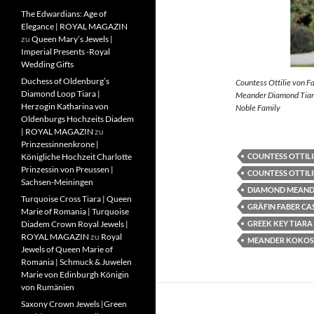
The Edwardians: Age of
Elegance | ROYAL MAGAZIN
zu
Queen Mary’s Jewels |
Imperial Presents -Royal
Wedding Gifts
Duchess of Oldenburg’s
Countess Ottilie von F
Diamond Loop Tiara |
Meander Diamond Tiara
Herzogin Katharina von
Noble Family
Oldenburgs Hochzeits Diadem
| ROYAL MAGAZIN
zu
Prinzessinnenkrone |
COUNTESS OTTILI
Königliche Hochzeit Charlotte
Prinzessin von Preussen |
COUNTESS OTTILI
Sachsen-Meiningen
DIAMOND MEAND
Turquoise Cross Tiara | Queen
GRÄFIN FABER CA
Marie of Romania | Turquoise
GREEK KEY TIARA
Diadem Crown Royal Jewels |
ROYAL MAGAZIN
zu
Royal
MEANDER KOKOS
Jewels of Queen Marie of
Romania | Schmuck & Juwelen
Marie von Edinburgh Königin
von Rumänien
Saxony Crown Jewels |Green