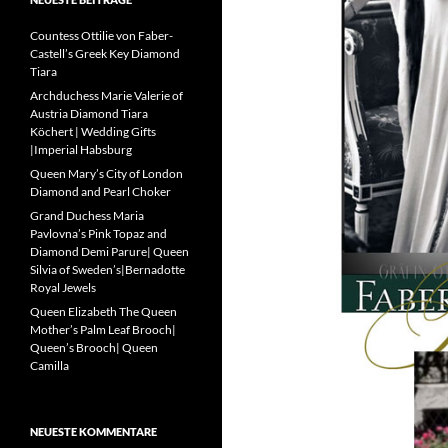
Countess Ottilie von Faber-
Castell’s Greek Key Diamond
Tiara
Archduchess Marie Valerie of
Austria Diamond Tiara
Köchert | Wedding Gifts
|Imperial Habsburg
Queen Mary’s City of London
Diamond and Pearl Choker
Grand Duchess Maria
Pavlovna’s Pink Topaz and
Diamond Demi Parure| Queen
Silvia of Sweden’s|Bernadotte
Royal Jewels
Queen Elizabeth The Queen
Mother’s Palm Leaf Brooch|
Queen’s Brooch| Queen
Camilla
NEUESTE KOMMENTARE