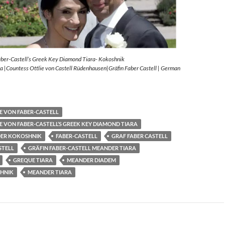
aber-Castell’s Greek Key Diamond Tiara- Kokoshnik
 |Countess Ottlie von Castell Rüdenhausen|Gräfin Faber Castell | German
E VON FABER-CASTELL
E VON FABER-CASTELL’S GREEK KEY DIAMOND TIARA
ER KOKOSHNIK
FABER-CASTELL
GRAF FABER CASTELL
STELL
GRÄFIN FABER-CASTELL MEANDER TIARA
GREQUE TIARA
MEANDER DIADEM
HNIK
MEANDER TIARA