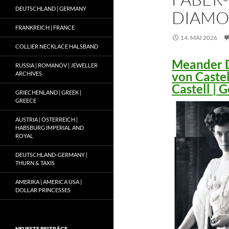
DEUTSCHLAND | GERMANY
DIAMO
FRANKREICH | FRANCE
14. MAI 2026
COLLIER NECKLACE HALSBAND
Meander D
RUSSIA | ROMANOV | JEWELLER
von Caste
ARCHIVES
Castell |
GRIECHENLAND | GREEK |
GREECE
AUSTRIA | ÖSTERREICH |
HABSBURG IMPERIAL AND
ROYAL
DEUTSCHLAND-GERMANY |
THURN & TAXIS
AMERIKA | AMERICA USA |
DOLLAR PRINCESSES
NEUESTE BEITRÄGE