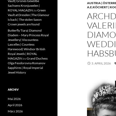
Vault| Grünes Gewölbe
AUSTRIA | ÖSTERR
Sachsens Kronjuwelen |
A.E.KÖCHERT | KO
ROYAL MAGAZIN
zu
Green
ARCHD
Vault at Dresden |The Glamour
is back | The stolen Saxon
VALERI
Crown jewels are found
Butterfly Tiara| Diamond
DIAMO
Diadem – Mary Princess Royal
Jewellery| Viscountess
WEDDIN
Lascelles | Countess
Harewood| Windsor British
HABSB
Royal Jewels | ROYAL
MAGAZIN
zu
Grand Duchess
Olga Feodorovna Romanov
3. APRIL 2026
Sapphires | Royal Imperial
Jewel History
ARCHIV
Mai 2026
April 2026
März 2026