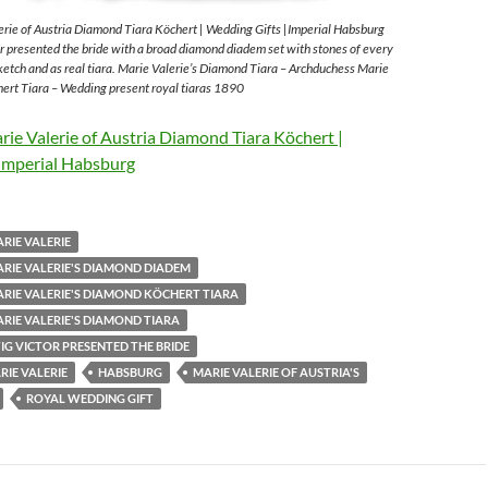
rie of Austria Diamond Tiara Köchert | Wedding Gifts |Imperial Habsburg
 presented the bride with a broad diamond diadem set with stones of every
sketch and as real tiara. Marie Valerie’s Diamond Tiara – Archduchess Marie
ert Tiara – Wedding present royal tiaras 1890
ie Valerie of Austria Diamond Tiara Köchert |
Imperial Habsburg
RIE VALERIE
RIE VALERIE'S DIAMOND DIADEM
RIE VALERIE'S DIAMOND KÖCHERT TIARA
RIE VALERIE'S DIAMOND TIARA
G VICTOR PRESENTED THE BRIDE
IE VALERIE
HABSBURG
MARIE VALERIE OF AUSTRIA'S
ROYAL WEDDING GIFT