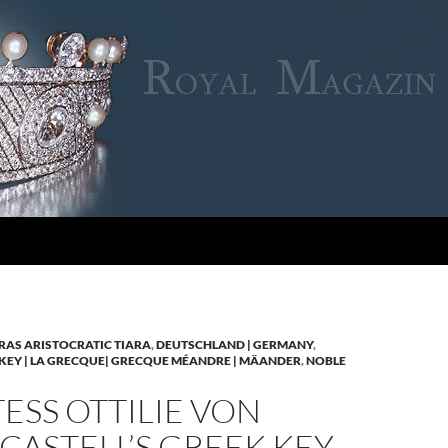
RAS ARISTOCRATIC TIARA
,
DEUTSCHLAND | GERMANY
,
KEY | LA GRECQUE| GRECQUE MÉANDRE | MÄANDER
,
NOBLE
SS OTTILIE VON
CASTELL’S GREEK KEY