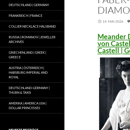
DEUTSCHLAND | GERMANY
DIAMO
FRANKREICH | FRANCE
14. MAI 2026
COLLIER NECKLACE HALSBAND
Meander D
RUSSIA | ROMANOV | JEWELLER
von Caste
ARCHIVES
Castell |
GRIECHENLAND | GREEK |
GREECE
AUSTRIA | ÖSTERREICH |
HABSBURG IMPERIAL AND
ROYAL
DEUTSCHLAND-GERMANY |
THURN & TAXIS
AMERIKA | AMERICA USA |
DOLLAR PRINCESSES
NEUESTE BEITRÄGE