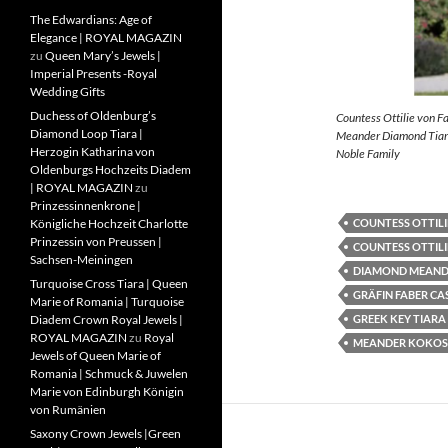
The Edwardians: Age of
Elegance | ROYAL MAGAZIN
zu
Queen Mary’s Jewels |
Imperial Presents -Royal
Wedding Gifts
Duchess of Oldenburg’s
Countess Ottilie von F
Diamond Loop Tiara |
Meander Diamond Tiara
Herzogin Katharina von
Noble Family
Oldenburgs Hochzeits Diadem
| ROYAL MAGAZIN
zu
Prinzessinnenkrone |
COUNTESS OTTILI
Königliche Hochzeit Charlotte
Prinzessin von Preussen |
COUNTESS OTTILI
Sachsen-Meiningen
DIAMOND MEAND
Turquoise Cross Tiara | Queen
GRÄFIN FABER CA
Marie of Romania | Turquoise
GREEK KEY TIARA
Diadem Crown Royal Jewels |
ROYAL MAGAZIN
zu
Royal
MEANDER KOKOS
Jewels of Queen Marie of
Romania | Schmuck & Juwelen
Marie von Edinburgh Königin
von Rumänien
Saxony Crown Jewels |Green