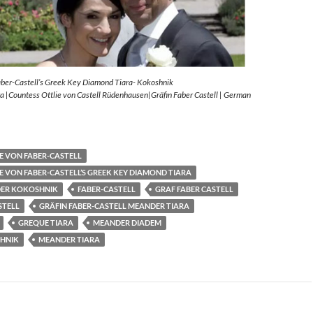
aber-Castell’s Greek Key Diamond Tiara- Kokoshnik
 |Countess Ottlie von Castell Rüdenhausen|Gräfin Faber Castell | German
E VON FABER-CASTELL
E VON FABER-CASTELL’S GREEK KEY DIAMOND TIARA
ER KOKOSHNIK
FABER-CASTELL
GRAF FABER CASTELL
STELL
GRÄFIN FABER-CASTELL MEANDER TIARA
GREQUE TIARA
MEANDER DIADEM
HNIK
MEANDER TIARA