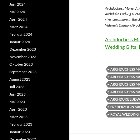
Juni 2024
Archduchess Marie Vale
Mai 2024
Archduke Ludwig Victor
April 2024
size, see above in the 
Valerie’s Diamond Köch
März 2024
Februar 2024
Archduchess Mar
Januar 2024
Wedding Gifts |
Dezember 2023
November 2023
Oktober 2023
ARCHDUCHESS MA
September 2023
ARCHDUCHESS MA
August 2023
ARCHDUCHESS MA
Juli 2023
ARCHDUCHESS MA
Juni 2023
ARCHDUKE LUDWI
Mai 2023
ERZHERZOGIN MAR
April 2023
ROYAL WEDDING
März 2023
Februar 2023
Januar 2023
Dezember 2022