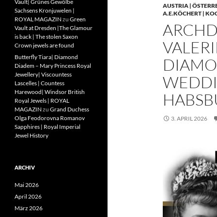
Vault| Grünes Gewölbe
AUSTRIA | ÖSTERR
Sachsens Kronjuwelen |
A.E.KÖCHERT | KO
ROYAL MAGAZIN
zu
Green
ARCHD
Vault at Dresden |The Glamour
is back | The stolen Saxon
VALERI
Crown jewels are found
Butterfly Tiara| Diamond
DIAMO
Diadem – Mary Princess Royal
Jewellery| Viscountess
WEDDIN
Lascelles | Countess
Harewood| Windsor British
HABSB
Royal Jewels | ROYAL
MAGAZIN
zu
Grand Duchess
Olga Feodorovna Romanov
3. APRIL 2026
Sapphires | Royal Imperial
Jewel History
ARCHIV
Mai 2026
April 2026
März 2026