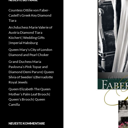
Countess Ottilie von Faber-
Castell’s Greek Key Diamond
Tiara
Archduchess Marie Valerie of
Austria Diamond Tiara
Köchert | Wedding Gifts
|Imperial Habsburg
Queen Mary’s City of London
Diamond and Pearl Choker
Grand Duchess Maria
Pavlovna’s Pink Topaz and
Diamond Demi Parure| Queen
Silvia of Sweden’s|Bernadotte
Royal Jewels
Queen Elizabeth The Queen
Mother’s Palm Leaf Brooch|
Queen’s Brooch| Queen
Camilla
NEUESTE KOMMENTARE