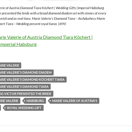
rie of Austria Diamond Tiara Köchert | Wedding Gifts |Imperial Habsburg
 presented the bride with a broad diamond diadem set with stones of every
sketch and as real tiara. Marie Valerie’s Diamond Tiara – Archduchess Marie
ert Tiara – Wedding present royal tiaras 1890
ie Valerie of Austria Diamond Tiara Köchert |
Imperial Habsburg
RIE VALERIE
RIE VALERIE'S DIAMOND DIADEM
RIE VALERIE'S DIAMOND KÖCHERT TIARA
RIE VALERIE'S DIAMOND TIARA
G VICTOR PRESENTED THE BRIDE
IE VALERIE
HABSBURG
MARIE VALERIE OF AUSTRIA'S
ROYAL WEDDING GIFT