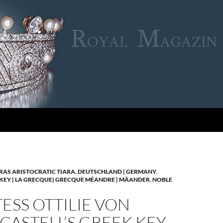
RAS ARISTOCRATIC TIARA
,
DEUTSCHLAND | GERMANY
,
KEY | LA GRECQUE| GRECQUE MÉANDRE | MÄANDER
,
NOBLE
SS OTTILIE VON
CASTELL’S GREEK KEY