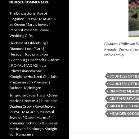
NEUESTE KOMMENTARE
The Edwardians: Age of
Elegance | ROYAL MAGAZIN
zu
Queen Mary’s Jewels |
Imperial Presents -Royal
Wedding Gifts
Duchess of Oldenburg’s
Countess Ottilie von F
Diamond Loop Tiara |
Meander Diamond Tiara
Herzogin Katharina von
Noble Family
Oldenburgs Hochzeits Diadem
| ROYAL MAGAZIN
zu
Prinzessinnenkrone |
COUNTESS OTTILI
Königliche Hochzeit Charlotte
Prinzessin von Preussen |
COUNTESS OTTILI
Sachsen-Meiningen
DIAMOND MEAND
Turquoise Cross Tiara | Queen
GRÄFIN FABER CA
Marie of Romania | Turquoise
GREEK KEY TIARA
Diadem Crown Royal Jewels |
ROYAL MAGAZIN
zu
Royal
MEANDER KOKOS
Jewels of Queen Marie of
Romania | Schmuck & Juwelen
Marie von Edinburgh Königin
von Rumänien