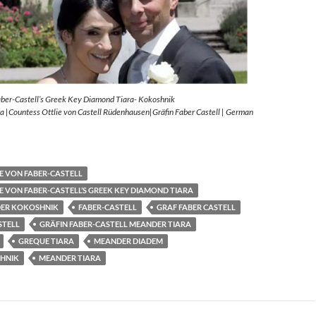
aber-Castell’s Greek Key Diamond Tiara- Kokoshnik
 |Countess Ottlie von Castell Rüdenhausen|Gräfin Faber Castell | German
E VON FABER-CASTELL
E VON FABER-CASTELL’S GREEK KEY DIAMOND TIARA
ER KOKOSHNIK
FABER-CASTELL
GRAF FABER CASTELL
STELL
GRÄFIN FABER-CASTELL MEANDER TIARA
GREQUE TIARA
MEANDER DIADEM
HNIK
MEANDER TIARA