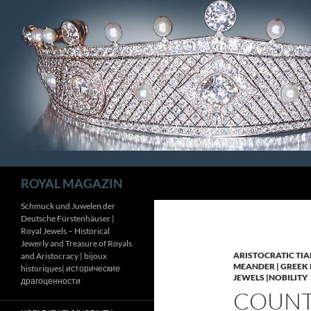
Zum
Inhalt
springen
Suchen
ROYAL MAGAZIN
Schmuck und Juwelen der
Deutsche Fürstenhäuser |
Royal Jewels – Historical
Jewerly and Treasure of Royals
ARISTOCRATIC TIA
and Aristocracy | bijoux
MEANDER | GREEK 
historiques| исторические
JEWELS |NOBILITY
драгоценности
COUNTE