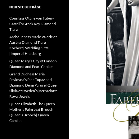
NEUESTE BEITRÄGE
Countess Ottilie von Faber-
Castell’s Greek Key Diamond
Tiara
Archduchess Marie Valerie of
Austria Diamond Tiara
Köchert | Wedding Gifts
|Imperial Habsburg
Queen Mary’s City of London
Diamond and Pearl Choker
Grand Duchess Maria
Pavlovna’s Pink Topaz and
Diamond Demi Parure| Queen
Silvia of Sweden’s|Bernadotte
Royal Jewels
Queen Elizabeth The Queen
Mother’s Palm Leaf Brooch|
Queen’s Brooch| Queen
Camilla