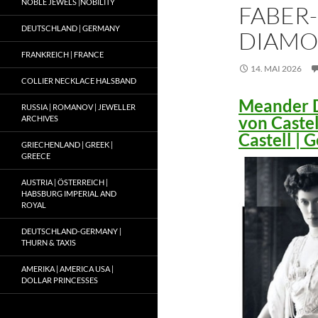
NOBLE JEWELS |NOBILITY
FABER-
DEUTSCHLAND | GERMANY
DIAMO
FRANKREICH | FRANCE
14. MAI 2026
COLLIER NECKLACE HALSBAND
Meander D
RUSSIA | ROMANOV | JEWELLER
von Caste
ARCHIVES
Castell |
GRIECHENLAND | GREEK |
GREECE
AUSTRIA | ÖSTERREICH |
HABSBURG IMPERIAL AND
ROYAL
DEUTSCHLAND-GERMANY |
THURN & TAXIS
AMERIKA | AMERICA USA |
DOLLAR PRINCESSES