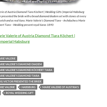
rie of Austria Diamond Tiara Köchert | Wedding Gifts |Imperial Habsburg
 presented the bride with a broad diamond diadem set with stones of every
sketch and as real tiara. Marie Valerie’s Diamond Tiara – Archduchess Marie
ert Tiara – Wedding present royal tiaras 1890
ie Valerie of Austria Diamond Tiara Köchert |
Imperial Habsburg
RIE VALERIE
RIE VALERIE'S DIAMOND DIADEM
RIE VALERIE'S DIAMOND KÖCHERT TIARA
RIE VALERIE'S DIAMOND TIARA
G VICTOR PRESENTED THE BRIDE
IE VALERIE
HABSBURG
MARIE VALERIE OF AUSTRIA'S
ROYAL WEDDING GIFT