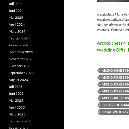
Juli 2024
Juni 2024
Archduchess Marie Vale
Mai 2024
Archduke Ludwig Victor
April 2024
size, see above in the 
Valerie’s Diamond Köch
März 2024
Februar 2024
Archduchess Mar
Januar 2024
Wedding Gifts |
Dezember 2023
November 2023
Oktober 2023
ARCHDUCHESS MA
September 2023
ARCHDUCHESS MA
August 2023
ARCHDUCHESS MA
Juli 2023
ARCHDUCHESS MA
Juni 2023
ARCHDUKE LUDWI
Mai 2023
ERZHERZOGIN MAR
April 2023
ROYAL WEDDING
März 2023
Februar 2023
Januar 2023