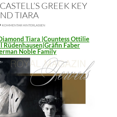
CASTELL’S GREEK KEY
ND TIARA
KOMMENTAR HINTERLASSEN
iamond Tiara |Countess Ottilie
ll Rüdenhausen|Gräfin Faber
 German Noble Family