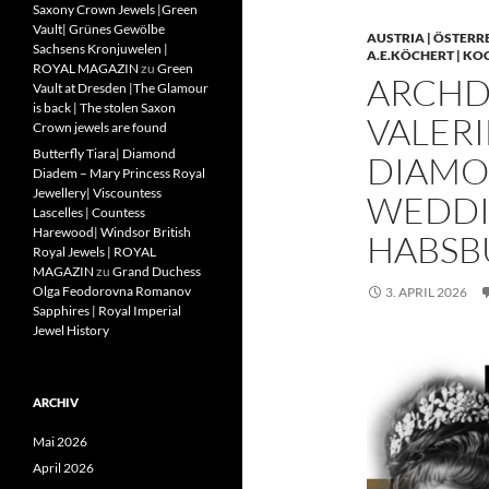
Saxony Crown Jewels |Green
Vault| Grünes Gewölbe
AUSTRIA | ÖSTERR
Sachsens Kronjuwelen |
A.E.KÖCHERT | KO
ROYAL MAGAZIN
zu
Green
ARCHD
Vault at Dresden |The Glamour
is back | The stolen Saxon
VALERI
Crown jewels are found
Butterfly Tiara| Diamond
DIAMO
Diadem – Mary Princess Royal
Jewellery| Viscountess
WEDDIN
Lascelles | Countess
Harewood| Windsor British
HABSB
Royal Jewels | ROYAL
MAGAZIN
zu
Grand Duchess
Olga Feodorovna Romanov
3. APRIL 2026
Sapphires | Royal Imperial
Jewel History
ARCHIV
Mai 2026
April 2026