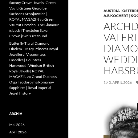
Saxony Crown Jewels |Green
Vault| Grünes Gewölbe
AUSTRIA | ÖSTERR
Sachsens Kronjuwelen |
A.E.KÖCHERT | KO
ROYAL MAGAZIN
zu
Green
ARCHD
Vault at Dresden |The Glamour
is back | The stolen Saxon
VALERI
Crown jewels are found
Butterfly Tiara| Diamond
DIAMO
Diadem – Mary Princess Royal
Jewellery| Viscountess
WEDDIN
Lascelles | Countess
Harewood| Windsor British
HABSB
Royal Jewels | ROYAL
MAGAZIN
zu
Grand Duchess
Olga Feodorovna Romanov
3. APRIL 2026
Sapphires | Royal Imperial
Jewel History
ARCHIV
Mai 2026
April 2026