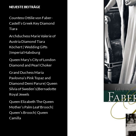
NEUESTE BEITRÄGE
Countess Ottilie von Faber-
Castell’s Greek Key Diamond
Tiara
Archduchess Marie Valerie of
Austria Diamond Tiara
Köchert | Wedding Gifts
|Imperial Habsburg
Queen Mary’s City of London
Diamond and Pearl Choker
Grand Duchess Maria
Pavlovna’s Pink Topaz and
Diamond Demi Parure| Queen
Silvia of Sweden’s|Bernadotte
Royal Jewels
Queen Elizabeth The Queen
Mother’s Palm Leaf Brooch|
Queen’s Brooch| Queen
Camilla