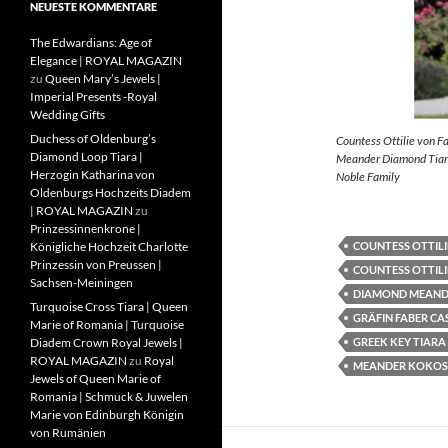
NEUESTE KOMMENTARE
The Edwardians: Age of
Elegance | ROYAL MAGAZIN
zu
Queen Mary’s Jewels |
Imperial Presents -Royal
Wedding Gifts
Duchess of Oldenburg’s
Countess Ottilie von F
Diamond Loop Tiara |
Meander Diamond Tiara
Herzogin Katharina von
Noble Family
Oldenburgs Hochzeits Diadem
| ROYAL MAGAZIN
zu
Prinzessinnenkrone |
COUNTESS OTTILI
Königliche Hochzeit Charlotte
Prinzessin von Preussen |
COUNTESS OTTILI
Sachsen-Meiningen
DIAMOND MEAND
Turquoise Cross Tiara | Queen
GRÄFIN FABER CA
Marie of Romania | Turquoise
GREEK KEY TIARA
Diadem Crown Royal Jewels |
ROYAL MAGAZIN
zu
Royal
MEANDER KOKOS
Jewels of Queen Marie of
Romania | Schmuck & Juwelen
Marie von Edinburgh Königin
von Rumänien