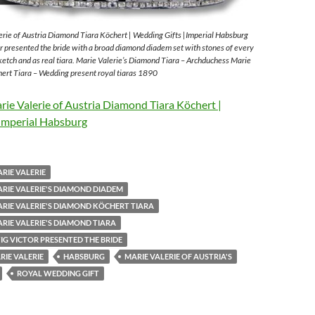
rie of Austria Diamond Tiara Köchert | Wedding Gifts |Imperial Habsburg
 presented the bride with a broad diamond diadem set with stones of every
sketch and as real tiara. Marie Valerie’s Diamond Tiara – Archduchess Marie
ert Tiara – Wedding present royal tiaras 1890
ie Valerie of Austria Diamond Tiara Köchert |
Imperial Habsburg
RIE VALERIE
RIE VALERIE'S DIAMOND DIADEM
RIE VALERIE'S DIAMOND KÖCHERT TIARA
RIE VALERIE'S DIAMOND TIARA
G VICTOR PRESENTED THE BRIDE
IE VALERIE
HABSBURG
MARIE VALERIE OF AUSTRIA'S
ROYAL WEDDING GIFT