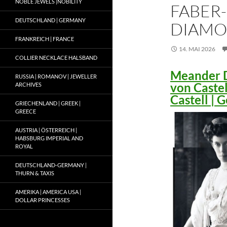
NOBLE JEWELS |NOBILITY
FABER-
DEUTSCHLAND | GERMANY
DIAMO
FRANKREICH | FRANCE
14. MAI 2026
COLLIER NECKLACE HALSBAND
Meander D
RUSSIA | ROMANOV | JEWELLER
von Caste
ARCHIVES
Castell |
GRIECHENLAND | GREEK |
GREECE
AUSTRIA | ÖSTERREICH |
HABSBURG IMPERIAL AND
ROYAL
DEUTSCHLAND-GERMANY |
THURN & TAXIS
AMERIKA | AMERICA USA |
DOLLAR PRINCESSES