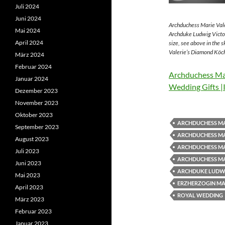
Juli 2024
Juni 2024
Archduchess Marie Vale
Mai 2024
Archduke Ludwig Victor
April 2024
size, see above in the 
Valerie’s Diamond Köch
März 2024
Februar 2024
Archduchess Mar
Januar 2024
Wedding Gifts |
Dezember 2023
November 2023
Oktober 2023
ARCHDUCHESS MA
September 2023
ARCHDUCHESS MA
August 2023
ARCHDUCHESS MA
Juli 2023
ARCHDUCHESS MA
Juni 2023
ARCHDUKE LUDWI
Mai 2023
ERZHERZOGIN MAR
April 2023
ROYAL WEDDING
März 2023
Februar 2023
Januar 2023