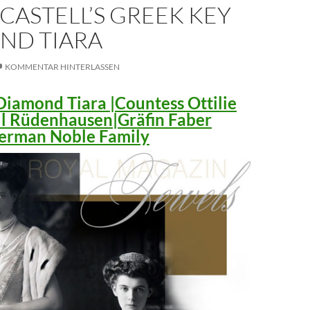
CASTELL’S GREEK KEY
ND TIARA
KOMMENTAR HINTERLASSEN
iamond Tiara |Countess Ottilie
ll Rüdenhausen|Gräfin Faber
 German Noble Family