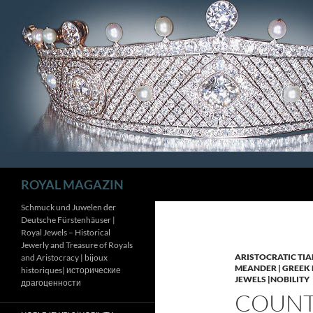
Zum
Inhalt
springen
Suchen
ROYAL MAGAZIN
Schmuck und Juwelen der
Deutsche Fürstenhäuser |
Royal Jewels – Historical
Jewerly and Treasure of Royals
ARISTOCRATIC TIA
and Aristocracy | bijoux
MEANDER | GREEK 
historiques| исторические
JEWELS |NOBILITY
драгоценности
COUNTE