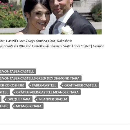
aber-Castell’s Greek Key Diamond Tiara- Kokoshnik
 |Countess Ottlie von Castell Rüdenhausen|Gräfin Faber Castell | German
E VON FABER-CASTELL
E VON FABER-CASTELL’S GREEK KEY DIAMOND TIARA
ER KOKOSHNIK
FABER-CASTELL
GRAF FABER CASTELL
STELL
GRÄFIN FABER-CASTELL MEANDER TIARA
GREQUE TIARA
MEANDER DIADEM
HNIK
MEANDER TIARA