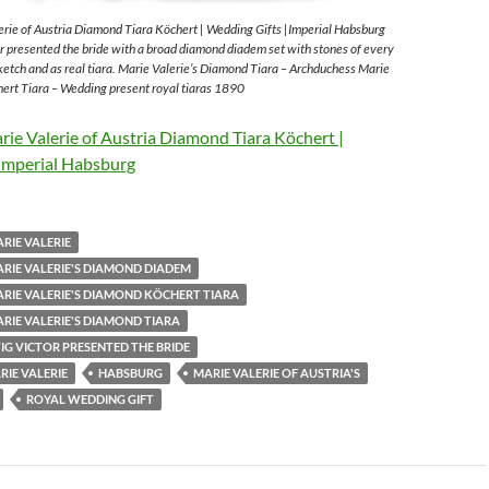
rie of Austria Diamond Tiara Köchert | Wedding Gifts |Imperial Habsburg
 presented the bride with a broad diamond diadem set with stones of every
sketch and as real tiara. Marie Valerie’s Diamond Tiara – Archduchess Marie
ert Tiara – Wedding present royal tiaras 1890
ie Valerie of Austria Diamond Tiara Köchert |
Imperial Habsburg
RIE VALERIE
RIE VALERIE'S DIAMOND DIADEM
RIE VALERIE'S DIAMOND KÖCHERT TIARA
RIE VALERIE'S DIAMOND TIARA
G VICTOR PRESENTED THE BRIDE
IE VALERIE
HABSBURG
MARIE VALERIE OF AUSTRIA'S
ROYAL WEDDING GIFT