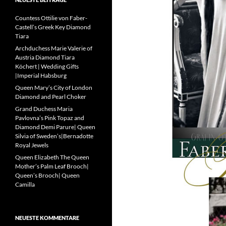
Countess Ottilie von Faber-
Castell’s Greek Key Diamond
Tiara
Archduchess Marie Valerie of
Austria Diamond Tiara
Köchert | Wedding Gifts
|Imperial Habsburg
Queen Mary’s City of London
Diamond and Pearl Choker
Grand Duchess Maria
Pavlovna’s Pink Topaz and
Diamond Demi Parure| Queen
Silvia of Sweden’s|Bernadotte
Royal Jewels
Queen Elizabeth The Queen
Mother’s Palm Leaf Brooch|
Queen’s Brooch| Queen
Camilla
NEUESTE KOMMENTARE