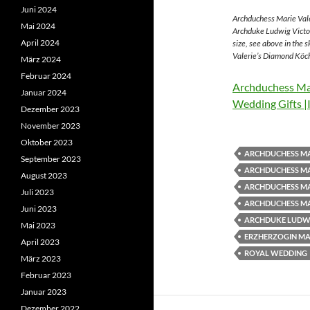
Juni 2024
Archduchess Marie Vale
Mai 2024
Archduke Ludwig Victor
April 2024
size, see above in the 
Valerie’s Diamond Köch
März 2024
Februar 2024
Archduchess Mar
Januar 2024
Wedding Gifts |
Dezember 2023
November 2023
Oktober 2023
ARCHDUCHESS MA
September 2023
ARCHDUCHESS MA
August 2023
ARCHDUCHESS MA
Juli 2023
ARCHDUCHESS MA
Juni 2023
ARCHDUKE LUDWI
Mai 2023
ERZHERZOGIN MAR
April 2023
ROYAL WEDDING
März 2023
Februar 2023
Januar 2023
Dezember 2022