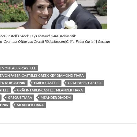
aber-Castell’s Greek Key Diamond Tiara- Kokoshnik
 |Countess Ottlie von Castell Rüdenhausen|Gräfin Faber Castell | German
E VON FABER-CASTELL
E VON FABER-CASTELL’S GREEK KEY DIAMOND TIARA
ER KOKOSHNIK
FABER-CASTELL
GRAF FABER CASTELL
STELL
GRÄFIN FABER-CASTELL MEANDER TIARA
GREQUE TIARA
MEANDER DIADEM
HNIK
MEANDER TIARA