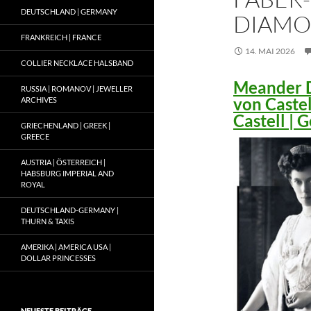
DEUTSCHLAND | GERMANY
DIAMO
FRANKREICH | FRANCE
14. MAI 2026
COLLIER NECKLACE HALSBAND
Meander D
RUSSIA | ROMANOV | JEWELLER
von Caste
ARCHIVES
Castell |
GRIECHENLAND | GREEK |
GREECE
AUSTRIA | ÖSTERREICH |
HABSBURG IMPERIAL AND
ROYAL
DEUTSCHLAND-GERMANY |
THURN & TAXIS
AMERIKA | AMERICA USA |
DOLLAR PRINCESSES
NEUESTE BEITRÄGE