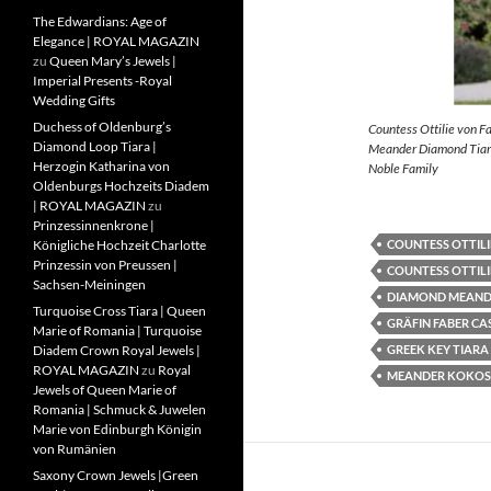
The Edwardians: Age of
Elegance | ROYAL MAGAZIN
zu
Queen Mary’s Jewels |
Imperial Presents -Royal
Wedding Gifts
Duchess of Oldenburg’s
Countess Ottilie von F
Diamond Loop Tiara |
Meander Diamond Tiara
Herzogin Katharina von
Noble Family
Oldenburgs Hochzeits Diadem
| ROYAL MAGAZIN
zu
Prinzessinnenkrone |
COUNTESS OTTILI
Königliche Hochzeit Charlotte
Prinzessin von Preussen |
COUNTESS OTTILI
Sachsen-Meiningen
DIAMOND MEAND
Turquoise Cross Tiara | Queen
GRÄFIN FABER CA
Marie of Romania | Turquoise
GREEK KEY TIARA
Diadem Crown Royal Jewels |
ROYAL MAGAZIN
zu
Royal
MEANDER KOKOS
Jewels of Queen Marie of
Romania | Schmuck & Juwelen
Marie von Edinburgh Königin
von Rumänien
Saxony Crown Jewels |Green