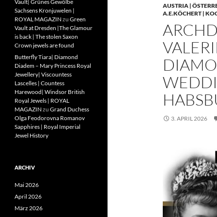
Vault| Grünes Gewölbe
AUSTRIA | ÖSTERR
Sachsens Kronjuwelen |
A.E.KÖCHERT | KO
ROYAL MAGAZIN
zu
Green
ARCHD
Vault at Dresden |The Glamour
is back | The stolen Saxon
VALERI
Crown jewels are found
Butterfly Tiara| Diamond
DIAMO
Diadem – Mary Princess Royal
Jewellery| Viscountess
WEDDIN
Lascelles | Countess
Harewood| Windsor British
HABSB
Royal Jewels | ROYAL
MAGAZIN
zu
Grand Duchess
Olga Feodorovna Romanov
3. APRIL 2026
Sapphires | Royal Imperial
Jewel History
ARCHIV
Mai 2026
April 2026
März 2026