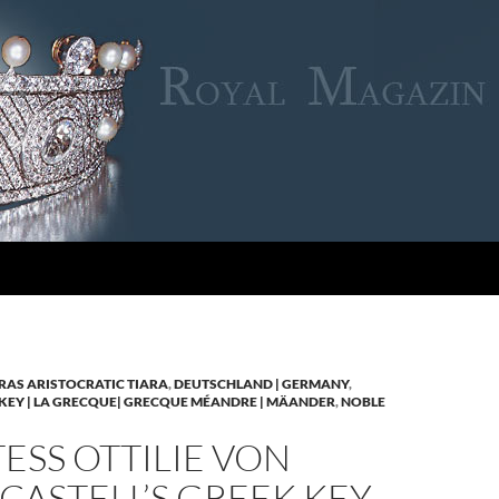
RAS ARISTOCRATIC TIARA
,
DEUTSCHLAND | GERMANY
,
KEY | LA GRECQUE| GRECQUE MÉANDRE | MÄANDER
,
NOBLE
SS OTTILIE VON
CASTELL’S GREEK KEY