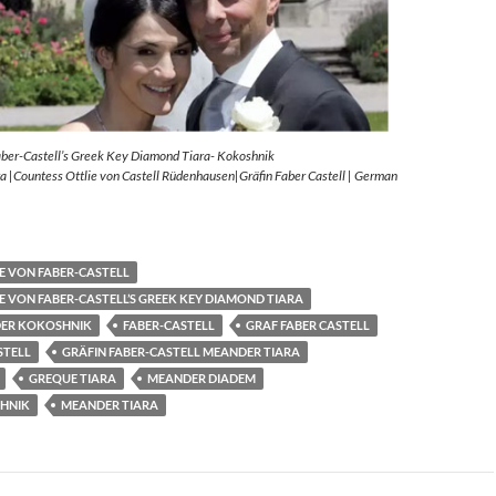
aber-Castell’s Greek Key Diamond Tiara- Kokoshnik
 |Countess Ottlie von Castell Rüdenhausen|Gräfin Faber Castell | German
E VON FABER-CASTELL
E VON FABER-CASTELL’S GREEK KEY DIAMOND TIARA
ER KOKOSHNIK
FABER-CASTELL
GRAF FABER CASTELL
STELL
GRÄFIN FABER-CASTELL MEANDER TIARA
GREQUE TIARA
MEANDER DIADEM
HNIK
MEANDER TIARA