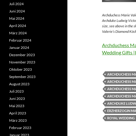
Juli 2024
Juni 2024
Archduchess Marie Vale
Mai 2024
Archduke Ludwig Victor
April 2024
size, see above in the 
Valerie’s Diamond Köch
März 2024
Februar 2024
Archduchess Mar
Januar 2024
Wedding Gifts |
Dezember 2023
November 2023
Oktober 2023
ARCHDUCHESS MA
September 2023
ARCHDUCHESS MA
August 2023
ARCHDUCHESS MA
Juli 2023
ARCHDUCHESS MA
Juni 2023
ARCHDUKE LUDWI
Mai 2023
ERZHERZOGIN MAR
April 2023
ROYAL WEDDING
März 2023
Februar 2023
Januar 2023