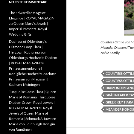
NEUESTE KOMMENTARE
The Edwardians: Age of
Elegance | ROYAL MAGAZIN
zu
Queen Mary’s Jewels |
Imperial Presents -Royal
Wedding Gifts
Duchess of Oldenburg’s
Countess Ottilie von F
Diamond Loop Tiara |
Meander Diamond Tiara
Herzogin Katharina von
Noble Family
Oldenburgs Hochzeits Diadem
| ROYAL MAGAZIN
zu
Prinzessinnenkrone |
COUNTESS OTTILI
Königliche Hochzeit Charlotte
Prinzessin von Preussen |
COUNTESS OTTILI
Sachsen-Meiningen
DIAMOND MEAND
Turquoise Cross Tiara | Queen
GRÄFIN FABER CA
Marie of Romania | Turquoise
GREEK KEY TIARA
Diadem Crown Royal Jewels |
ROYAL MAGAZIN
zu
Royal
MEANDER KOKOS
Jewels of Queen Marie of
Romania | Schmuck & Juwelen
Marie von Edinburgh Königin
von Rumänien