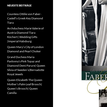
NEUESTE BEITRÄGE
Countess Ottilie von Faber-
Castell’s Greek Key Diamond
Tiara
Archduchess Marie Valerie of
Austria Diamond Tiara
Köchert | Wedding Gifts
|Imperial Habsburg
Queen Mary’s City of London
Diamond and Pearl Choker
Grand Duchess Maria
Pavlovna’s Pink Topaz and
Diamond Demi Parure| Queen
Silvia of Sweden’s|Bernadotte
Royal Jewels
Queen Elizabeth The Queen
Mother’s Palm Leaf Brooch|
Queen’s Brooch| Queen
Camilla