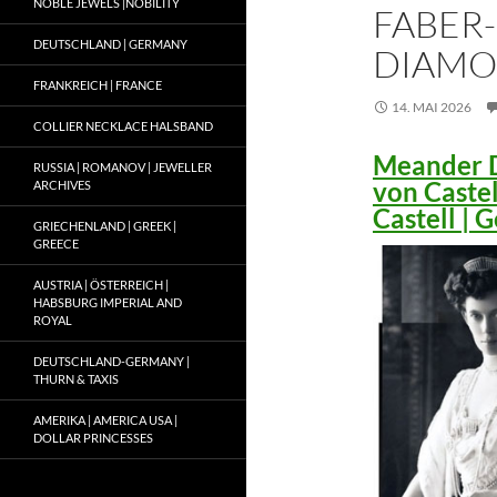
NOBLE JEWELS |NOBILITY
FABER-
DEUTSCHLAND | GERMANY
DIAMO
FRANKREICH | FRANCE
14. MAI 2026
COLLIER NECKLACE HALSBAND
Meander D
RUSSIA | ROMANOV | JEWELLER
von Caste
ARCHIVES
Castell |
GRIECHENLAND | GREEK |
GREECE
AUSTRIA | ÖSTERREICH |
HABSBURG IMPERIAL AND
ROYAL
DEUTSCHLAND-GERMANY |
THURN & TAXIS
AMERIKA | AMERICA USA |
DOLLAR PRINCESSES