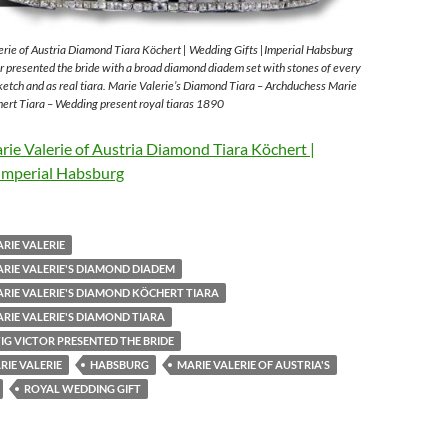
rie of Austria Diamond Tiara Köchert | Wedding Gifts |Imperial Habsburg
 presented the bride with a broad diamond diadem set with stones of every
sketch and as real tiara. Marie Valerie’s Diamond Tiara – Archduchess Marie
ert Tiara – Wedding present royal tiaras 1890
ie Valerie of Austria Diamond Tiara Köchert |
Imperial Habsburg
RIE VALERIE
RIE VALERIE'S DIAMOND DIADEM
RIE VALERIE'S DIAMOND KÖCHERT TIARA
RIE VALERIE'S DIAMOND TIARA
G VICTOR PRESENTED THE BRIDE
IE VALERIE
HABSBURG
MARIE VALERIE OF AUSTRIA'S
ROYAL WEDDING GIFT