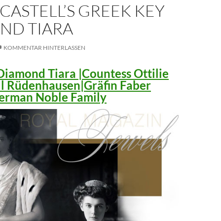
CASTELL’S GREEK KEY
ND TIARA
KOMMENTAR HINTERLASSEN
iamond Tiara |Countess Ottilie
ll Rüdenhausen|Gräfin Faber
 German Noble Family