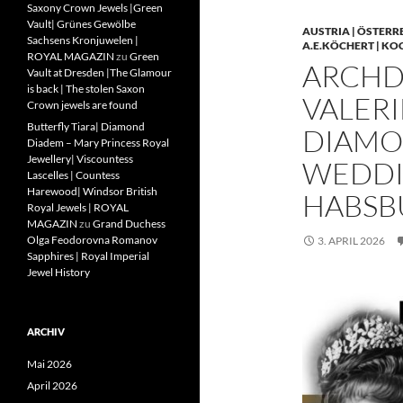
Saxony Crown Jewels |Green
Vault| Grünes Gewölbe
AUSTRIA | ÖSTERR
Sachsens Kronjuwelen |
A.E.KÖCHERT | KO
ROYAL MAGAZIN
zu
Green
ARCHD
Vault at Dresden |The Glamour
is back | The stolen Saxon
VALERI
Crown jewels are found
Butterfly Tiara| Diamond
DIAMO
Diadem – Mary Princess Royal
Jewellery| Viscountess
WEDDIN
Lascelles | Countess
Harewood| Windsor British
HABSB
Royal Jewels | ROYAL
MAGAZIN
zu
Grand Duchess
Olga Feodorovna Romanov
3. APRIL 2026
Sapphires | Royal Imperial
Jewel History
ARCHIV
Mai 2026
April 2026