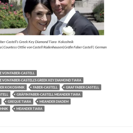
aber-Castell’s Greek Key Diamond Tiara- Kokoshnik
 |Countess Ottlie von Castell Rüdenhausen|Gräfin Faber Castell | German
E VON FABER-CASTELL
E VON FABER-CASTELL’S GREEK KEY DIAMOND TIARA
ER KOKOSHNIK
FABER-CASTELL
GRAF FABER CASTELL
STELL
GRÄFIN FABER-CASTELL MEANDER TIARA
GREQUE TIARA
MEANDER DIADEM
HNIK
MEANDER TIARA