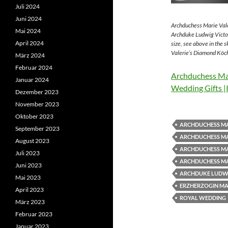
Juli 2024
Juni 2024
Archduchess Marie Vale
Mai 2024
Archduke Ludwig Victor
April 2024
size, see above in the 
Valerie’s Diamond Köch
März 2024
Februar 2024
Archduchess Mar
Januar 2024
Wedding Gifts |
Dezember 2023
November 2023
Oktober 2023
ARCHDUCHESS MA
September 2023
ARCHDUCHESS MA
August 2023
ARCHDUCHESS MA
Juli 2023
ARCHDUCHESS MA
Juni 2023
ARCHDUKE LUDWI
Mai 2023
ERZHERZOGIN MAR
April 2023
ROYAL WEDDING
März 2023
Februar 2023
Januar 2023