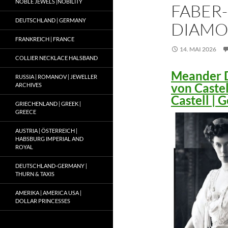
NOBLE JEWELS |NOBILITY
FABER-
DEUTSCHLAND | GERMANY
DIAMO
FRANKREICH | FRANCE
14. MAI 2026
COLLIER NECKLACE HALSBAND
Meander D
RUSSIA | ROMANOV | JEWELLER
von Caste
ARCHIVES
Castell |
GRIECHENLAND | GREEK |
GREECE
AUSTRIA | ÖSTERREICH |
HABSBURG IMPERIAL AND
ROYAL
DEUTSCHLAND-GERMANY |
THURN & TAXIS
AMERIKA | AMERICA USA |
DOLLAR PRINCESSES