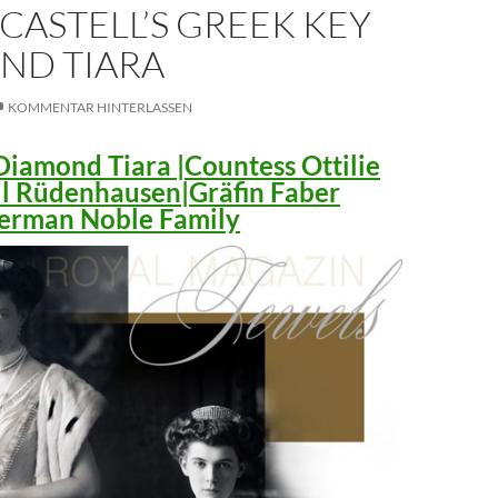
CASTELL’S GREEK KEY
ND TIARA
KOMMENTAR HINTERLASSEN
iamond Tiara |Countess Ottilie
ll Rüdenhausen|Gräfin Faber
 German Noble Family