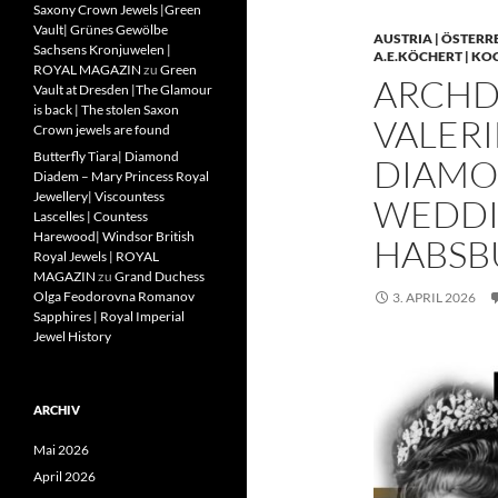
Saxony Crown Jewels |Green
Vault| Grünes Gewölbe
AUSTRIA | ÖSTERR
Sachsens Kronjuwelen |
A.E.KÖCHERT | KO
ROYAL MAGAZIN
zu
Green
ARCHD
Vault at Dresden |The Glamour
is back | The stolen Saxon
VALERI
Crown jewels are found
Butterfly Tiara| Diamond
DIAMO
Diadem – Mary Princess Royal
Jewellery| Viscountess
WEDDIN
Lascelles | Countess
Harewood| Windsor British
HABSB
Royal Jewels | ROYAL
MAGAZIN
zu
Grand Duchess
Olga Feodorovna Romanov
3. APRIL 2026
Sapphires | Royal Imperial
Jewel History
ARCHIV
Mai 2026
April 2026