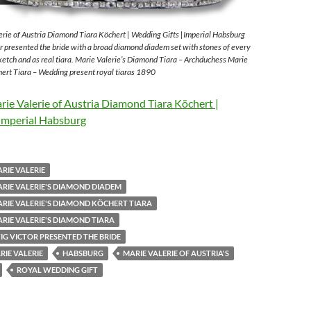
rie of Austria Diamond Tiara Köchert | Wedding Gifts |Imperial Habsburg
 presented the bride with a broad diamond diadem set with stones of every
sketch and as real tiara. Marie Valerie’s Diamond Tiara – Archduchess Marie
ert Tiara – Wedding present royal tiaras 1890
ie Valerie of Austria Diamond Tiara Köchert |
Imperial Habsburg
RIE VALERIE
RIE VALERIE'S DIAMOND DIADEM
RIE VALERIE'S DIAMOND KÖCHERT TIARA
RIE VALERIE'S DIAMOND TIARA
G VICTOR PRESENTED THE BRIDE
IE VALERIE
HABSBURG
MARIE VALERIE OF AUSTRIA'S
ROYAL WEDDING GIFT