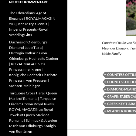
NEUESTE KOMMENTARE
The Edwardians: Age of
Elegance | ROYAL MAGAZIN
zu
Queen Mary’s Jewels |
Imperial Presents -Royal
Wedding Gifts
Duchess of Oldenburg’s
Countess Ottilie von F
Diamond Loop Tiara |
Meander Diamond Tiara
Herzogin Katharina von
Noble Family
Oldenburgs Hochzeits Diadem
| ROYAL MAGAZIN
zu
Prinzessinnenkrone |
COUNTESS OTTILI
Königliche Hochzeit Charlotte
Prinzessin von Preussen |
COUNTESS OTTILI
Sachsen-Meiningen
DIAMOND MEAND
Turquoise Cross Tiara | Queen
GRÄFIN FABER CA
Marie of Romania | Turquoise
GREEK KEY TIARA
Diadem Crown Royal Jewels |
ROYAL MAGAZIN
zu
Royal
MEANDER KOKOS
Jewels of Queen Marie of
Romania | Schmuck & Juwelen
Marie von Edinburgh Königin
von Rumänien