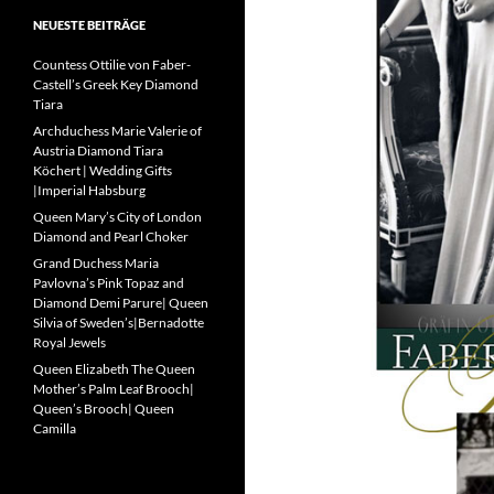
NEUESTE BEITRÄGE
Countess Ottilie von Faber-
Castell’s Greek Key Diamond
Tiara
Archduchess Marie Valerie of
Austria Diamond Tiara
Köchert | Wedding Gifts
|Imperial Habsburg
Queen Mary’s City of London
Diamond and Pearl Choker
Grand Duchess Maria
Pavlovna’s Pink Topaz and
Diamond Demi Parure| Queen
Silvia of Sweden’s|Bernadotte
Royal Jewels
Queen Elizabeth The Queen
Mother’s Palm Leaf Brooch|
Queen’s Brooch| Queen
Camilla