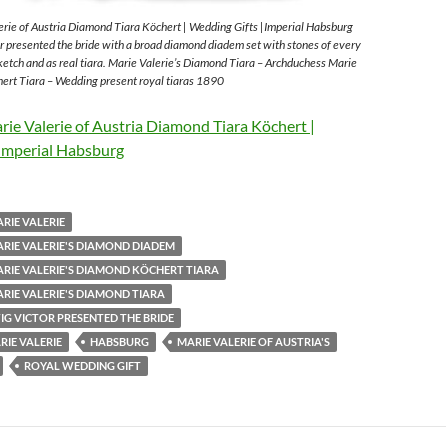
rie of Austria Diamond Tiara Köchert | Wedding Gifts |Imperial Habsburg
 presented the bride with a broad diamond diadem set with stones of every
sketch and as real tiara. Marie Valerie’s Diamond Tiara – Archduchess Marie
ert Tiara – Wedding present royal tiaras 1890
ie Valerie of Austria Diamond Tiara Köchert |
Imperial Habsburg
RIE VALERIE
RIE VALERIE'S DIAMOND DIADEM
RIE VALERIE'S DIAMOND KÖCHERT TIARA
RIE VALERIE'S DIAMOND TIARA
G VICTOR PRESENTED THE BRIDE
IE VALERIE
HABSBURG
MARIE VALERIE OF AUSTRIA'S
ROYAL WEDDING GIFT