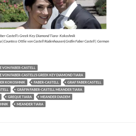
aber-Castell’s Greek Key Diamond Tiara- Kokoshnik
 |Countess Ottlie von Castell Rüdenhausen|Gräfin Faber Castell | German
E VON FABER-CASTELL
E VON FABER-CASTELL’S GREEK KEY DIAMOND TIARA
ER KOKOSHNIK
FABER-CASTELL
GRAF FABER CASTELL
STELL
GRÄFIN FABER-CASTELL MEANDER TIARA
GREQUE TIARA
MEANDER DIADEM
HNIK
MEANDER TIARA