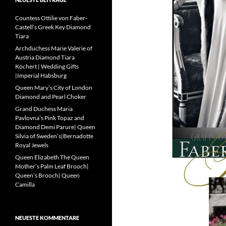
Countess Ottilie von Faber-
Castell’s Greek Key Diamond
Tiara
Archduchess Marie Valerie of
Austria Diamond Tiara
Köchert | Wedding Gifts
|Imperial Habsburg
Queen Mary’s City of London
Diamond and Pearl Choker
Grand Duchess Maria
Pavlovna’s Pink Topaz and
Diamond Demi Parure| Queen
Silvia of Sweden’s|Bernadotte
Royal Jewels
Queen Elizabeth The Queen
Mother’s Palm Leaf Brooch|
Queen’s Brooch| Queen
Camilla
NEUESTE KOMMENTARE