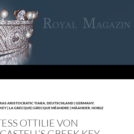
RAS ARISTOCRATIC TIARA
,
DEUTSCHLAND | GERMANY
,
KEY | LA GRECQUE| GRECQUE MÉANDRE | MÄANDER
,
NOBLE
SS OTTILIE VON
CASTELL’S GREEK KEY