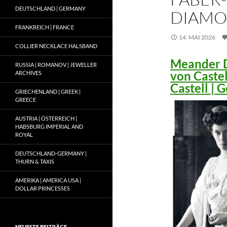
DEUTSCHLAND | GERMANY
DIAMO
FRANKREICH | FRANCE
14. MAI 2026
COLLIER NECKLACE HALSBAND
Meander D
RUSSIA | ROMANOV | JEWELLER
von Caste
ARCHIVES
Castell |
GRIECHENLAND | GREEK |
GREECE
AUSTRIA | ÖSTERREICH |
HABSBURG IMPERIAL AND
ROYAL
DEUTSCHLAND-GERMANY |
THURN & TAXIS
AMERIKA | AMERICA USA |
DOLLAR PRINCESSES
NEUESTE BEITRÄGE