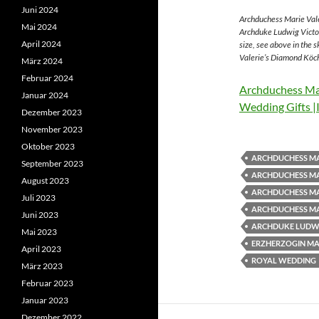
Juni 2024
Archduchess Marie Vale
Mai 2024
Archduke Ludwig Victor
April 2024
size, see above in the 
Valerie’s Diamond Köch
März 2024
Februar 2024
Archduchess Mar
Januar 2024
Wedding Gifts |
Dezember 2023
November 2023
Oktober 2023
ARCHDUCHESS MA
September 2023
ARCHDUCHESS MA
August 2023
ARCHDUCHESS MA
Juli 2023
ARCHDUCHESS MA
Juni 2023
ARCHDUKE LUDWI
Mai 2023
ERZHERZOGIN MAR
April 2023
ROYAL WEDDING
März 2023
Februar 2023
Januar 2023
Dezember 2022