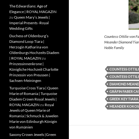
The Edwardians: Age of
Elegance | ROYAL MAGAZIN
zu
Queen Mary’s Jewels |
Imperial Presents -Royal
Wedding Gifts
Duchess of Oldenburg’s
Countess Ottilie von F
Diamond Loop Tiara |
Meander Diamond Tiara
Herzogin Katharina von
Noble Family
Oldenburgs Hochzeits Diadem
| ROYAL MAGAZIN
zu
Prinzessinnenkrone |
COUNTESS OTTILI
Königliche Hochzeit Charlotte
Prinzessin von Preussen |
COUNTESS OTTILI
Sachsen-Meiningen
DIAMOND MEAND
Turquoise Cross Tiara | Queen
GRÄFIN FABER CA
Marie of Romania | Turquoise
GREEK KEY TIARA
Diadem Crown Royal Jewels |
ROYAL MAGAZIN
zu
Royal
MEANDER KOKOS
Jewels of Queen Marie of
Romania | Schmuck & Juwelen
Marie von Edinburgh Königin
von Rumänien
Saxony Crown Jewels |Green