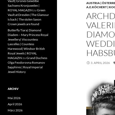
Vault| Grünes Gewölbe
AUSTRIA | ÖSTERR
Sachsens Kronjuwelen |
A.E.KÖCHERT | KO
ROYAL MAGAZIN
zu
Green
ARCHD
Vault at Dresden |The Glamour
is back | The stolen Saxon
VALERI
Crown jewels are found
Butterfly Tiara| Diamond
DIAMO
Diadem – Mary Princess Royal
Jewellery| Viscountess
WEDDIN
Lascelles | Countess
Harewood| Windsor British
HABSB
Royal Jewels | ROYAL
MAGAZIN
zu
Grand Duchess
Olga Feodorovna Romanov
3. APRIL 2026
Sapphires | Royal Imperial
Jewel History
ARCHIV
Mai 2026
April 2026
März 2026