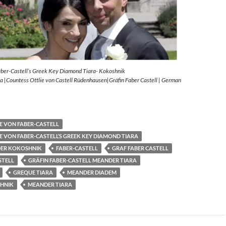
aber-Castell’s Greek Key Diamond Tiara- Kokoshnik
 |Countess Ottlie von Castell Rüdenhausen|Gräfin Faber Castell | German
E VON FABER-CASTELL
E VON FABER-CASTELL’S GREEK KEY DIAMOND TIARA
ER KOKOSHNIK
FABER-CASTELL
GRAF FABER CASTELL
STELL
GRÄFIN FABER-CASTELL MEANDER TIARA
GREQUE TIARA
MEANDER DIADEM
HNIK
MEANDER TIARA