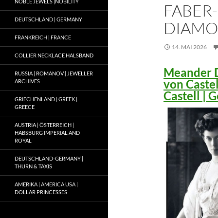
NOBLE JEWELS |NOBILITY
FABER-
DEUTSCHLAND | GERMANY
DIAMO
FRANKREICH | FRANCE
14. MAI 2026
COLLIER NECKLACE HALSBAND
Meander D
RUSSIA | ROMANOV | JEWELLER
von Caste
ARCHIVES
Castell |
GRIECHENLAND | GREEK |
GREECE
AUSTRIA | ÖSTERREICH |
HABSBURG IMPERIAL AND
ROYAL
DEUTSCHLAND-GERMANY |
THURN & TAXIS
AMERIKA | AMERICA USA |
DOLLAR PRINCESSES