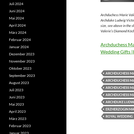
Juli 2024
Juni 2024
Archduchess Marie Vale
Mai 2024
Archduke Ludwig Victor
April 2024
size, see above in the 
Valerie’s Diamond Köch
März 2024
Februar 2024
Archduchess Mar
Januar 2024
Wedding Gifts |
Dezember 2023
November 2023
Oktober 2023
ARCHDUCHESS MA
September 2023
ARCHDUCHESS MA
August 2023
ARCHDUCHESS MA
Juli 2023
ARCHDUCHESS MA
Juni 2023
ARCHDUKE LUDWI
Mai 2023
ERZHERZOGIN MAR
April 2023
ROYAL WEDDING
März 2023
Februar 2023
Januar 2023