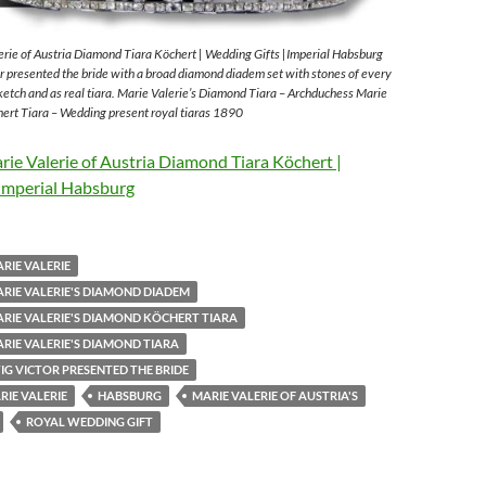
rie of Austria Diamond Tiara Köchert | Wedding Gifts |Imperial Habsburg
 presented the bride with a broad diamond diadem set with stones of every
sketch and as real tiara. Marie Valerie’s Diamond Tiara – Archduchess Marie
ert Tiara – Wedding present royal tiaras 1890
ie Valerie of Austria Diamond Tiara Köchert |
Imperial Habsburg
RIE VALERIE
RIE VALERIE'S DIAMOND DIADEM
RIE VALERIE'S DIAMOND KÖCHERT TIARA
RIE VALERIE'S DIAMOND TIARA
G VICTOR PRESENTED THE BRIDE
IE VALERIE
HABSBURG
MARIE VALERIE OF AUSTRIA'S
ROYAL WEDDING GIFT