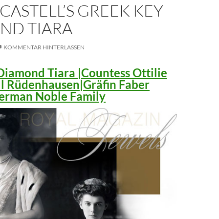
CASTELL’S GREEK KEY
ND TIARA
KOMMENTAR HINTERLASSEN
iamond Tiara |Countess Ottilie
ll Rüdenhausen|Gräfin Faber
 German Noble Family