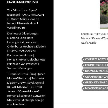
NEUESTE KOMMENTARE
The Edwardians: Age of
Elegance | ROYAL MAGAZIN
zu
Queen Mary’s Jewels |
Imperial Presents -Royal
Wedding Gifts
Duchess of Oldenburg’s
Countess Ottilie von F
Diamond Loop Tiara |
Meander Diamond Tiara
Herzogin Katharina von
Noble Family
Oldenburgs Hochzeits Diadem
| ROYAL MAGAZIN
zu
Prinzessinnenkrone |
COUNTESS OTTILI
Königliche Hochzeit Charlotte
Prinzessin von Preussen |
COUNTESS OTTILI
Sachsen-Meiningen
DIAMOND MEAND
Turquoise Cross Tiara | Queen
GRÄFIN FABER CA
Marie of Romania | Turquoise
GREEK KEY TIARA
Diadem Crown Royal Jewels |
ROYAL MAGAZIN
zu
Royal
MEANDER KOKOS
Jewels of Queen Marie of
Romania | Schmuck & Juwelen
Marie von Edinburgh Königin
von Rumänien