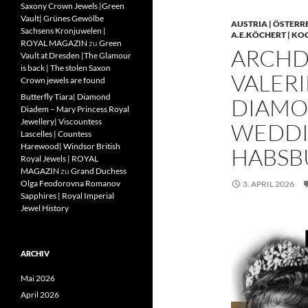
Saxony Crown Jewels |Green
Vault| Grünes Gewölbe
AUSTRIA | ÖSTERR
Sachsens Kronjuwelen |
A.E.KÖCHERT | KO
ROYAL MAGAZIN
zu
Green
ARCHD
Vault at Dresden |The Glamour
is back | The stolen Saxon
VALERI
Crown jewels are found
Butterfly Tiara| Diamond
DIAMO
Diadem – Mary Princess Royal
Jewellery| Viscountess
WEDDIN
Lascelles | Countess
Harewood| Windsor British
HABSB
Royal Jewels | ROYAL
MAGAZIN
zu
Grand Duchess
Olga Feodorovna Romanov
3. APRIL 2026
Sapphires | Royal Imperial
Jewel History
ARCHIV
Mai 2026
April 2026