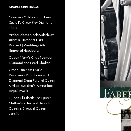
NEUESTE BEITRÄGE
Countess Ottilie von Faber-
Castell’s Greek Key Diamond
Tiara
Archduchess Marie Valerie of
Austria Diamond Tiara
Köchert | Wedding Gifts
|Imperial Habsburg
Queen Mary’s City of London
Diamond and Pearl Choker
Grand Duchess Maria
Pavlovna’s Pink Topaz and
Diamond Demi Parure| Queen
Silvia of Sweden’s|Bernadotte
Royal Jewels
Queen Elizabeth The Queen
Mother’s Palm Leaf Brooch|
Queen’s Brooch| Queen
Camilla