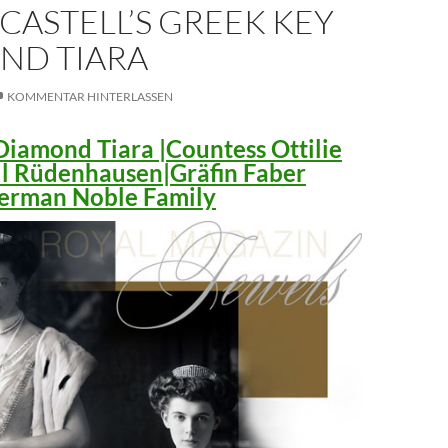
CASTELL’S GREEK KEY
ND TIARA
KOMMENTAR HINTERLASSEN
iamond Tiara |Countess Ottilie
ll Rüdenhausen|Gräfin Faber
 German Noble Family