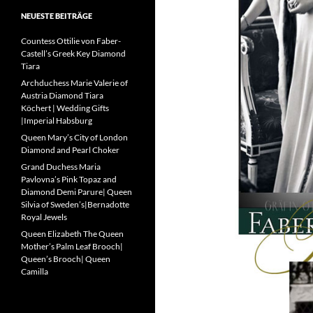
NEUESTE BEITRÄGE
Countess Ottilie von Faber-
Castell’s Greek Key Diamond
Tiara
Archduchess Marie Valerie of
Austria Diamond Tiara
Köchert | Wedding Gifts
|Imperial Habsburg
Queen Mary’s City of London
Diamond and Pearl Choker
Grand Duchess Maria
Pavlovna’s Pink Topaz and
Diamond Demi Parure| Queen
Silvia of Sweden’s|Bernadotte
Royal Jewels
Queen Elizabeth The Queen
Mother’s Palm Leaf Brooch|
Queen’s Brooch| Queen
Camilla