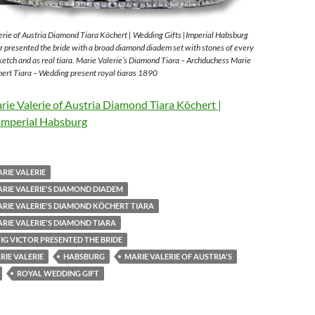
rie of Austria Diamond Tiara Köchert | Wedding Gifts |Imperial Habsburg
 presented the bride with a broad diamond diadem set with stones of every
sketch and as real tiara. Marie Valerie’s Diamond Tiara – Archduchess Marie
ert Tiara – Wedding present royal tiaras 1890
ie Valerie of Austria Diamond Tiara Köchert |
Imperial Habsburg
RIE VALERIE
RIE VALERIE'S DIAMOND DIADEM
RIE VALERIE'S DIAMOND KÖCHERT TIARA
RIE VALERIE'S DIAMOND TIARA
G VICTOR PRESENTED THE BRIDE
IE VALERIE
HABSBURG
MARIE VALERIE OF AUSTRIA'S
ROYAL WEDDING GIFT