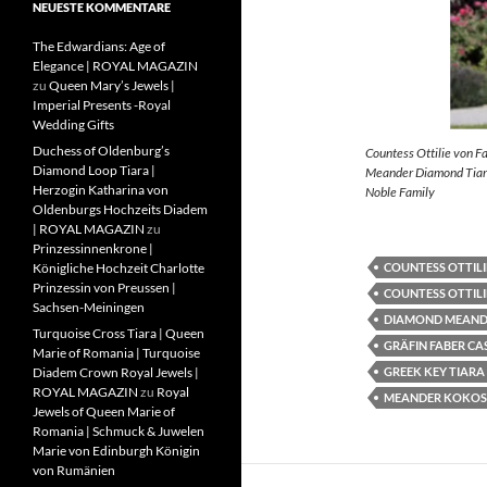
NEUESTE KOMMENTARE
The Edwardians: Age of
Elegance | ROYAL MAGAZIN
zu
Queen Mary’s Jewels |
Imperial Presents -Royal
Wedding Gifts
Duchess of Oldenburg’s
Countess Ottilie von F
Diamond Loop Tiara |
Meander Diamond Tiara
Herzogin Katharina von
Noble Family
Oldenburgs Hochzeits Diadem
| ROYAL MAGAZIN
zu
Prinzessinnenkrone |
COUNTESS OTTILI
Königliche Hochzeit Charlotte
Prinzessin von Preussen |
COUNTESS OTTILI
Sachsen-Meiningen
DIAMOND MEAND
Turquoise Cross Tiara | Queen
GRÄFIN FABER CA
Marie of Romania | Turquoise
GREEK KEY TIARA
Diadem Crown Royal Jewels |
ROYAL MAGAZIN
zu
Royal
MEANDER KOKOS
Jewels of Queen Marie of
Romania | Schmuck & Juwelen
Marie von Edinburgh Königin
von Rumänien