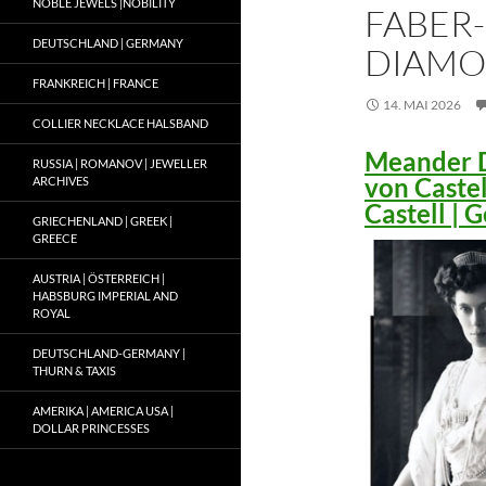
NOBLE JEWELS |NOBILITY
FABER-
DEUTSCHLAND | GERMANY
DIAMO
FRANKREICH | FRANCE
14. MAI 2026
COLLIER NECKLACE HALSBAND
Meander D
RUSSIA | ROMANOV | JEWELLER
von Caste
ARCHIVES
Castell |
GRIECHENLAND | GREEK |
GREECE
AUSTRIA | ÖSTERREICH |
HABSBURG IMPERIAL AND
ROYAL
DEUTSCHLAND-GERMANY |
THURN & TAXIS
AMERIKA | AMERICA USA |
DOLLAR PRINCESSES