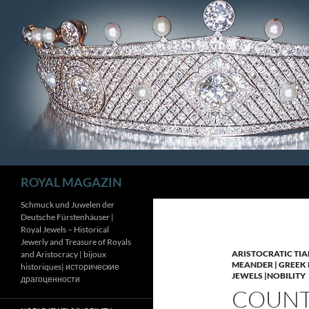
Zum
Inhalt
springen
Suchen
ROYAL MAGAZIN
Schmuck und Juwelen der
Deutsche Fürstenhäuser |
Royal Jewels – Historical
Jewerly and Treasure of Royals
ARISTOCRATIC TIA
and Aristocracy | bijoux
MEANDER | GREEK 
historiques| исторические
JEWELS |NOBILITY
драгоценности
COUNTE