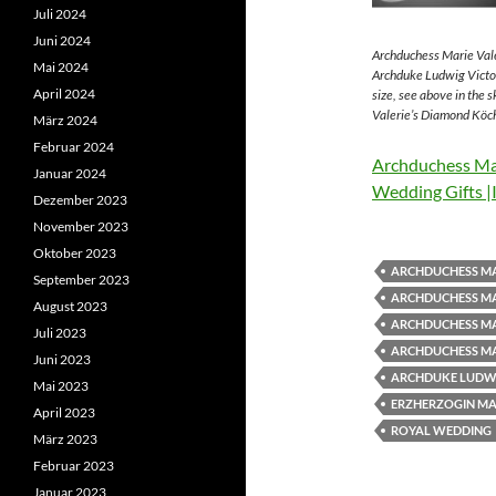
Juli 2024
Juni 2024
Archduchess Marie Vale
Mai 2024
Archduke Ludwig Victor
April 2024
size, see above in the 
Valerie’s Diamond Köch
März 2024
Februar 2024
Archduchess Mar
Januar 2024
Wedding Gifts |
Dezember 2023
November 2023
Oktober 2023
ARCHDUCHESS MA
September 2023
ARCHDUCHESS MA
August 2023
ARCHDUCHESS MA
Juli 2023
ARCHDUCHESS MA
Juni 2023
ARCHDUKE LUDWI
Mai 2023
ERZHERZOGIN MAR
April 2023
ROYAL WEDDING
März 2023
Februar 2023
Januar 2023