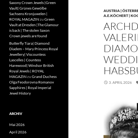
Saxony Crown Jewels |Green
Vault| Grünes Gewölbe
AUSTRIA | ÖSTERR
Sachsens Kronjuwelen |
A.E.KÖCHERT | KO
ROYAL MAGAZIN
zu
Green
ARCHD
Vault at Dresden |The Glamour
is back | The stolen Saxon
VALERI
Crown jewels are found
Butterfly Tiara| Diamond
DIAMO
Diadem – Mary Princess Royal
Jewellery| Viscountess
WEDDIN
Lascelles | Countess
Harewood| Windsor British
HABSB
Royal Jewels | ROYAL
MAGAZIN
zu
Grand Duchess
Olga Feodorovna Romanov
3. APRIL 2026
Sapphires | Royal Imperial
Jewel History
ARCHIV
Mai 2026
April 2026