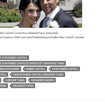
aber-Castell’s Greek Key Diamond Tiara- Kokoshnik
 |Countess Ottlie von Castell Rüdenhausen|Gräfin Faber Castell | German
E VON FABER-CASTELL
E VON FABER-CASTELL’S GREEK KEY DIAMOND TIARA
ER KOKOSHNIK
FABER-CASTELL
GRAF FABER CASTELL
STELL
GRÄFIN FABER-CASTELL MEANDER TIARA
GREQUE TIARA
MEANDER DIADEM
HNIK
MEANDER TIARA