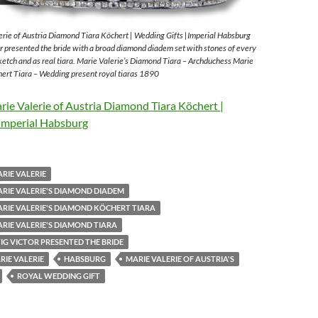
rie of Austria Diamond Tiara Köchert | Wedding Gifts |Imperial Habsburg
 presented the bride with a broad diamond diadem set with stones of every
sketch and as real tiara. Marie Valerie’s Diamond Tiara – Archduchess Marie
ert Tiara – Wedding present royal tiaras 1890
ie Valerie of Austria Diamond Tiara Köchert |
Imperial Habsburg
RIE VALERIE
RIE VALERIE'S DIAMOND DIADEM
RIE VALERIE'S DIAMOND KÖCHERT TIARA
RIE VALERIE'S DIAMOND TIARA
G VICTOR PRESENTED THE BRIDE
IE VALERIE
HABSBURG
MARIE VALERIE OF AUSTRIA'S
ROYAL WEDDING GIFT