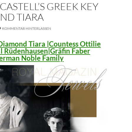
CASTELL’S GREEK KEY
ND TIARA
KOMMENTAR HINTERLASSEN
iamond Tiara |Countess Ottilie
ll Rüdenhausen|Gräfin Faber
 German Noble Family