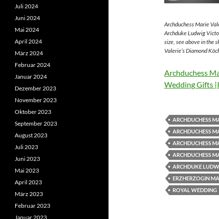
Juli 2024
Juni 2024
Archduchess Marie Vale
Mai 2024
Archduke Ludwig Victor
April 2024
size, see above in the 
Valerie’s Diamond Köch
März 2024
Februar 2024
Archduchess Mar
Januar 2024
Wedding Gifts |
Dezember 2023
November 2023
Oktober 2023
ARCHDUCHESS MA
September 2023
ARCHDUCHESS MA
August 2023
ARCHDUCHESS MA
Juli 2023
ARCHDUCHESS MA
Juni 2023
ARCHDUKE LUDWI
Mai 2023
ERZHERZOGIN MAR
April 2023
ROYAL WEDDING
März 2023
Februar 2023
Januar 2023