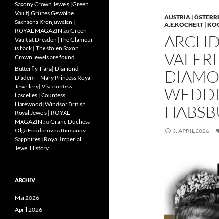
Saxony Crown Jewels |Green
Vault| Grünes Gewölbe
AUSTRIA | ÖSTERR
Sachsens Kronjuwelen |
A.E.KÖCHERT | KO
ROYAL MAGAZIN
zu
Green
ARCHD
Vault at Dresden |The Glamour
is back | The stolen Saxon
VALERI
Crown jewels are found
Butterfly Tiara| Diamond
DIAMO
Diadem – Mary Princess Royal
Jewellery| Viscountess
WEDDIN
Lascelles | Countess
Harewood| Windsor British
HABSB
Royal Jewels | ROYAL
MAGAZIN
zu
Grand Duchess
Olga Feodorovna Romanov
3. APRIL 2026
Sapphires | Royal Imperial
Jewel History
ARCHIV
Mai 2026
April 2026