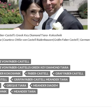
aber-Castell’s Greek Key Diamond Tiara- Kokoshnik
 |Countess Ottlie von Castell Rüdenhausen|Gräfin Faber Castell | German
E VON FABER-CASTELL
E VON FABER-CASTELL’S GREEK KEY DIAMOND TIARA
ER KOKOSHNIK
FABER-CASTELL
GRAF FABER CASTELL
STELL
GRÄFIN FABER-CASTELL MEANDER TIARA
GREQUE TIARA
MEANDER DIADEM
HNIK
MEANDER TIARA