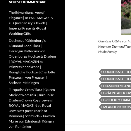
NEUESTE KOMMENTARE
The Edwardians: Age of
Elegance | ROYAL MAGAZIN
zu
Queen Mary’s Jewels |
Imperial Presents -Royal
Wedding Gifts
Duchess of Oldenburg’s
Countess Ottilie von F
Diamond Loop Tiara |
Meander Diamond Tiara
Herzogin Katharina von
Noble Family
Oldenburgs Hochzeits Diadem
| ROYAL MAGAZIN
zu
Prinzessinnenkrone |
COUNTESS OTTILI
Königliche Hochzeit Charlotte
Prinzessin von Preussen |
COUNTESS OTTILI
Sachsen-Meiningen
DIAMOND MEAND
Turquoise Cross Tiara | Queen
GRÄFIN FABER CA
Marie of Romania | Turquoise
GREEK KEY TIARA
Diadem Crown Royal Jewels |
ROYAL MAGAZIN
zu
Royal
MEANDER KOKOS
Jewels of Queen Marie of
Romania | Schmuck & Juwelen
Marie von Edinburgh Königin
von Rumänien