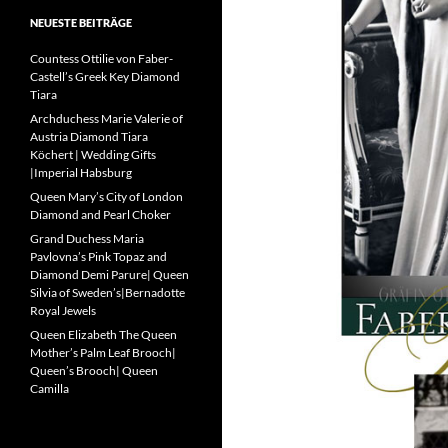
NEUESTE BEITRÄGE
Countess Ottilie von Faber-
Castell’s Greek Key Diamond
Tiara
Archduchess Marie Valerie of
Austria Diamond Tiara
Köchert | Wedding Gifts
|Imperial Habsburg
Queen Mary’s City of London
Diamond and Pearl Choker
Grand Duchess Maria
Pavlovna’s Pink Topaz and
Diamond Demi Parure| Queen
Silvia of Sweden’s|Bernadotte
Royal Jewels
Queen Elizabeth The Queen
Mother’s Palm Leaf Brooch|
Queen’s Brooch| Queen
Camilla