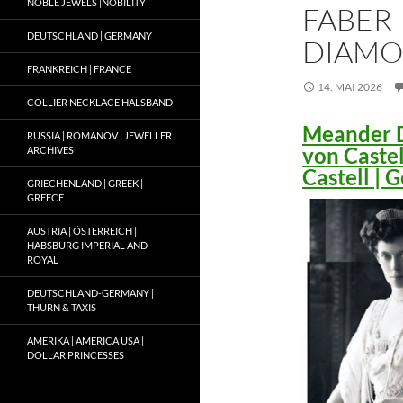
NOBLE JEWELS |NOBILITY
FABER-
DEUTSCHLAND | GERMANY
DIAMO
FRANKREICH | FRANCE
14. MAI 2026
COLLIER NECKLACE HALSBAND
Meander D
RUSSIA | ROMANOV | JEWELLER
von Caste
ARCHIVES
Castell |
GRIECHENLAND | GREEK |
GREECE
AUSTRIA | ÖSTERREICH |
HABSBURG IMPERIAL AND
ROYAL
DEUTSCHLAND-GERMANY |
THURN & TAXIS
AMERIKA | AMERICA USA |
DOLLAR PRINCESSES