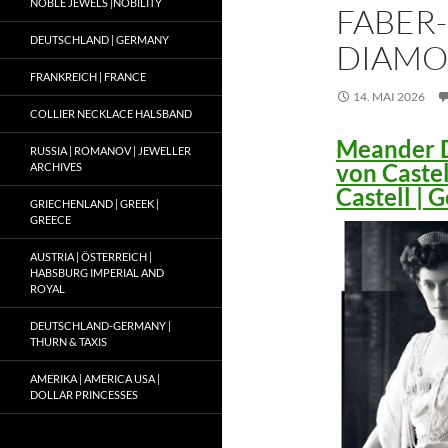
NOBLE JEWELS |NOBILITY
FABER-
DEUTSCHLAND | GERMANY
DIAMO
FRANKREICH | FRANCE
14. MAI 2026
COLLIER NECKLACE HALSBAND
Meander D
RUSSIA | ROMANOV | JEWELLER
von Caste
ARCHIVES
Castell |
GRIECHENLAND | GREEK |
GREECE
AUSTRIA | ÖSTERREICH |
HABSBURG IMPERIAL AND
ROYAL
DEUTSCHLAND-GERMANY |
THURN & TAXIS
AMERIKA | AMERICA USA |
DOLLAR PRINCESSES