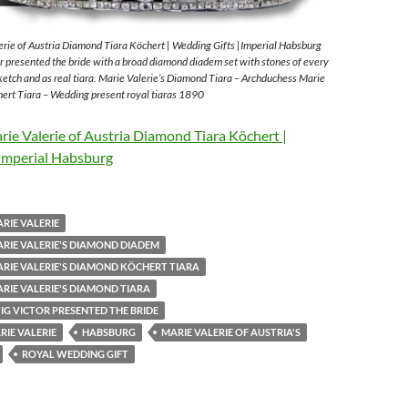
rie of Austria Diamond Tiara Köchert | Wedding Gifts |Imperial Habsburg
 presented the bride with a broad diamond diadem set with stones of every
sketch and as real tiara. Marie Valerie’s Diamond Tiara – Archduchess Marie
ert Tiara – Wedding present royal tiaras 1890
ie Valerie of Austria Diamond Tiara Köchert |
Imperial Habsburg
RIE VALERIE
RIE VALERIE'S DIAMOND DIADEM
RIE VALERIE'S DIAMOND KÖCHERT TIARA
RIE VALERIE'S DIAMOND TIARA
G VICTOR PRESENTED THE BRIDE
IE VALERIE
HABSBURG
MARIE VALERIE OF AUSTRIA'S
ROYAL WEDDING GIFT