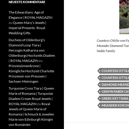
NEUESTE KOMMENTARE
The Edwardians: Age of
Elegance | ROYAL MAGAZIN
zu
Queen Mary’s Jewels |
Imperial Presents -Royal
Wedding Gifts
Duchess of Oldenburg’s
Countess Ottilie von F
Diamond Loop Tiara |
Meander Diamond Tiara
Herzogin Katharina von
Noble Family
Oldenburgs Hochzeits Diadem
| ROYAL MAGAZIN
zu
Prinzessinnenkrone |
COUNTESS OTTILI
Königliche Hochzeit Charlotte
Prinzessin von Preussen |
COUNTESS OTTILI
Sachsen-Meiningen
DIAMOND MEAND
Turquoise Cross Tiara | Queen
GRÄFIN FABER CA
Marie of Romania | Turquoise
GREEK KEY TIARA
Diadem Crown Royal Jewels |
ROYAL MAGAZIN
zu
Royal
MEANDER KOKOS
Jewels of Queen Marie of
Romania | Schmuck & Juwelen
Marie von Edinburgh Königin
von Rumänien