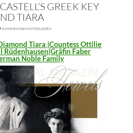
CASTELL’S GREEK KEY
ND TIARA
KOMMENTAR HINTERLASSEN
iamond Tiara |Countess Ottilie
ll Rüdenhausen|Gräfin Faber
 German Noble Family