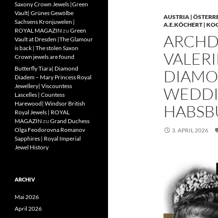
Saxony Crown Jewels |Green
Vault| Grünes Gewölbe
AUSTRIA | ÖSTERR
Sachsens Kronjuwelen |
A.E.KÖCHERT | KO
ROYAL MAGAZIN
zu
Green
ARCHD
Vault at Dresden |The Glamour
is back | The stolen Saxon
VALERI
Crown jewels are found
Butterfly Tiara| Diamond
DIAMO
Diadem – Mary Princess Royal
Jewellery| Viscountess
WEDDIN
Lascelles | Countess
Harewood| Windsor British
HABSB
Royal Jewels | ROYAL
MAGAZIN
zu
Grand Duchess
Olga Feodorovna Romanov
3. APRIL 2026
Sapphires | Royal Imperial
Jewel History
ARCHIV
Mai 2026
April 2026