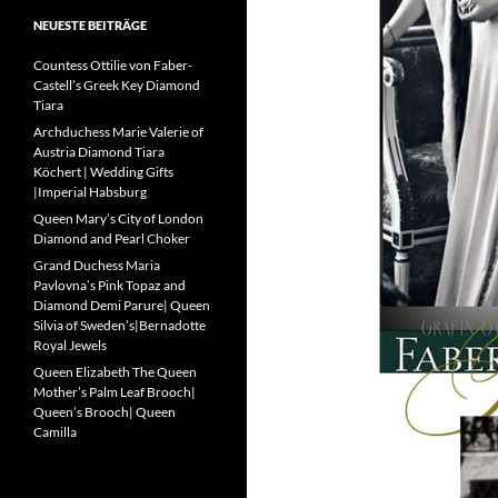
NEUESTE BEITRÄGE
Countess Ottilie von Faber-
Castell’s Greek Key Diamond
Tiara
Archduchess Marie Valerie of
Austria Diamond Tiara
Köchert | Wedding Gifts
|Imperial Habsburg
Queen Mary’s City of London
Diamond and Pearl Choker
Grand Duchess Maria
Pavlovna’s Pink Topaz and
Diamond Demi Parure| Queen
Silvia of Sweden’s|Bernadotte
Royal Jewels
Queen Elizabeth The Queen
Mother’s Palm Leaf Brooch|
Queen’s Brooch| Queen
Camilla