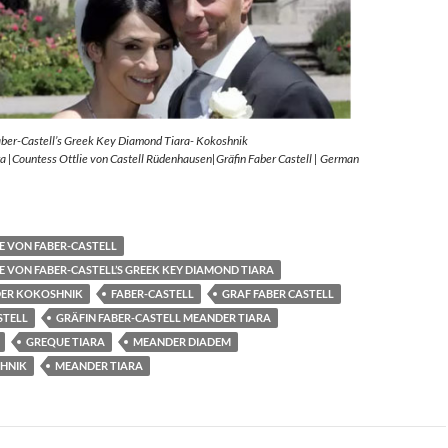
aber-Castell’s Greek Key Diamond Tiara- Kokoshnik
 |Countess Ottlie von Castell Rüdenhausen|Gräfin Faber Castell | German
E VON FABER-CASTELL
E VON FABER-CASTELL’S GREEK KEY DIAMOND TIARA
ER KOKOSHNIK
FABER-CASTELL
GRAF FABER CASTELL
STELL
GRÄFIN FABER-CASTELL MEANDER TIARA
GREQUE TIARA
MEANDER DIADEM
HNIK
MEANDER TIARA