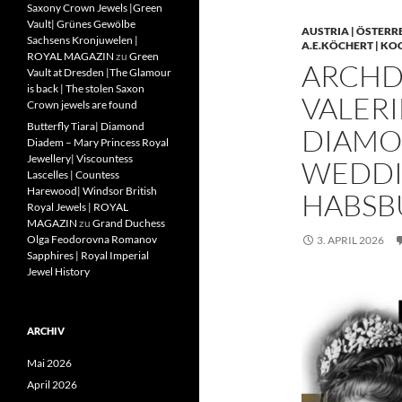
Saxony Crown Jewels |Green
Vault| Grünes Gewölbe
AUSTRIA | ÖSTERR
Sachsens Kronjuwelen |
A.E.KÖCHERT | KO
ROYAL MAGAZIN
zu
Green
ARCHD
Vault at Dresden |The Glamour
is back | The stolen Saxon
VALERI
Crown jewels are found
Butterfly Tiara| Diamond
DIAMO
Diadem – Mary Princess Royal
Jewellery| Viscountess
WEDDIN
Lascelles | Countess
Harewood| Windsor British
HABSB
Royal Jewels | ROYAL
MAGAZIN
zu
Grand Duchess
Olga Feodorovna Romanov
3. APRIL 2026
Sapphires | Royal Imperial
Jewel History
ARCHIV
Mai 2026
April 2026