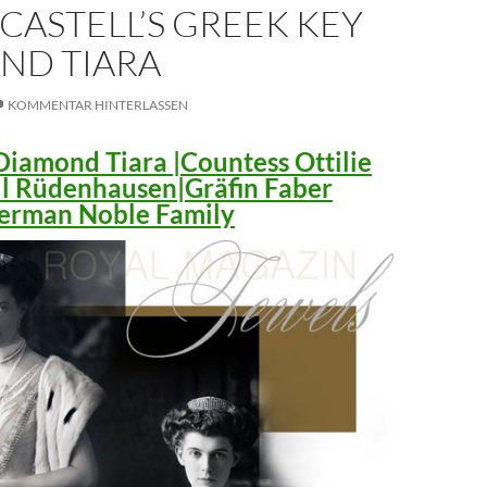
CASTELL’S GREEK KEY
ND TIARA
KOMMENTAR HINTERLASSEN
iamond Tiara |Countess Ottilie
ll Rüdenhausen|Gräfin Faber
 German Noble Family