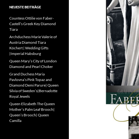
NEUESTE BEITRÄGE
Countess Ottilie von Faber-
Castell’s Greek Key Diamond
Tiara
Archduchess Marie Valerie of
Austria Diamond Tiara
Köchert | Wedding Gifts
|Imperial Habsburg
Queen Mary’s City of London
Diamond and Pearl Choker
Grand Duchess Maria
Pavlovna’s Pink Topaz and
Diamond Demi Parure| Queen
Silvia of Sweden’s|Bernadotte
Royal Jewels
Queen Elizabeth The Queen
Mother’s Palm Leaf Brooch|
Queen’s Brooch| Queen
Camilla