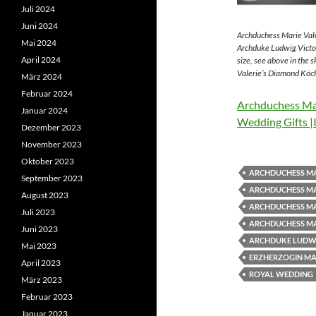
Juli 2024
Juni 2024
Archduchess Marie Vale
Mai 2024
Archduke Ludwig Victor
April 2024
size, see above in the 
Valerie’s Diamond Köch
März 2024
Februar 2024
Archduchess Mar
Januar 2024
Wedding Gifts |
Dezember 2023
November 2023
Oktober 2023
ARCHDUCHESS MA
September 2023
ARCHDUCHESS MA
August 2023
ARCHDUCHESS MA
Juli 2023
ARCHDUCHESS MA
Juni 2023
ARCHDUKE LUDWI
Mai 2023
ERZHERZOGIN MAR
April 2023
ROYAL WEDDING
März 2023
Februar 2023
Januar 2023