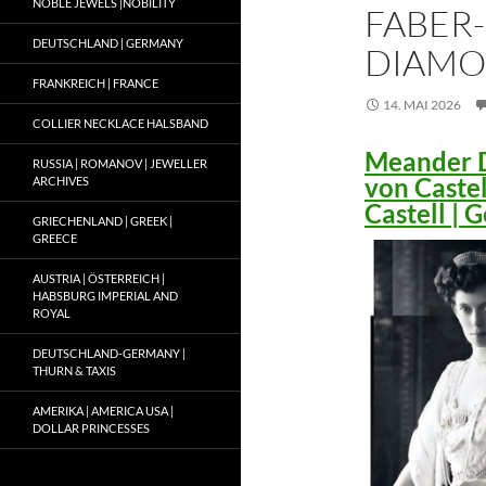
NOBLE JEWELS |NOBILITY
FABER-
DEUTSCHLAND | GERMANY
DIAMO
FRANKREICH | FRANCE
14. MAI 2026
COLLIER NECKLACE HALSBAND
Meander D
RUSSIA | ROMANOV | JEWELLER
von Caste
ARCHIVES
Castell |
GRIECHENLAND | GREEK |
GREECE
AUSTRIA | ÖSTERREICH |
HABSBURG IMPERIAL AND
ROYAL
DEUTSCHLAND-GERMANY |
THURN & TAXIS
AMERIKA | AMERICA USA |
DOLLAR PRINCESSES