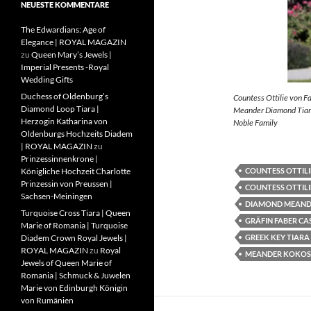
NEUESTE KOMMENTARE
The Edwardians: Age of
Elegance | ROYAL MAGAZIN
zu
Queen Mary’s Jewels |
Imperial Presents -Royal
Wedding Gifts
Duchess of Oldenburg’s
Countess Ottilie von F
Diamond Loop Tiara |
Meander Diamond Tiara
Herzogin Katharina von
Noble Family
Oldenburgs Hochzeits Diadem
| ROYAL MAGAZIN
zu
Prinzessinnenkrone |
COUNTESS OTTILI
Königliche Hochzeit Charlotte
Prinzessin von Preussen |
COUNTESS OTTILI
Sachsen-Meiningen
DIAMOND MEAND
Turquoise Cross Tiara | Queen
GRÄFIN FABER CA
Marie of Romania | Turquoise
GREEK KEY TIARA
Diadem Crown Royal Jewels |
ROYAL MAGAZIN
zu
Royal
MEANDER KOKOS
Jewels of Queen Marie of
Romania | Schmuck & Juwelen
Marie von Edinburgh Königin
von Rumänien