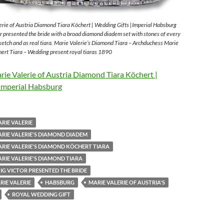
rie of Austria Diamond Tiara Köchert | Wedding Gifts |Imperial Habsburg
 presented the bride with a broad diamond diadem set with stones of every
sketch and as real tiara. Marie Valerie’s Diamond Tiara – Archduchess Marie
ert Tiara – Wedding present royal tiaras 1890
ie Valerie of Austria Diamond Tiara Köchert |
Imperial Habsburg
RIE VALERIE
RIE VALERIE'S DIAMOND DIADEM
RIE VALERIE'S DIAMOND KÖCHERT TIARA
RIE VALERIE'S DIAMOND TIARA
G VICTOR PRESENTED THE BRIDE
IE VALERIE
HABSBURG
MARIE VALERIE OF AUSTRIA'S
ROYAL WEDDING GIFT