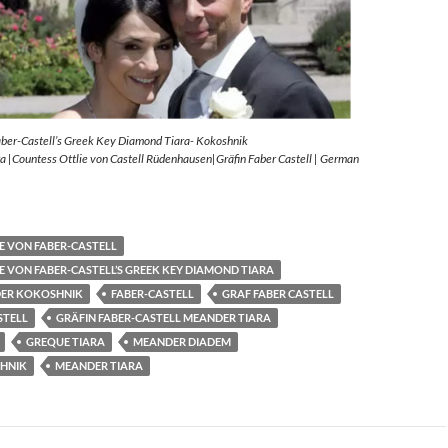
aber-Castell’s Greek Key Diamond Tiara- Kokoshnik
 |Countess Ottlie von Castell Rüdenhausen|Gräfin Faber Castell | German
E VON FABER-CASTELL
E VON FABER-CASTELL’S GREEK KEY DIAMOND TIARA
ER KOKOSHNIK
FABER-CASTELL
GRAF FABER CASTELL
STELL
GRÄFIN FABER-CASTELL MEANDER TIARA
GREQUE TIARA
MEANDER DIADEM
HNIK
MEANDER TIARA