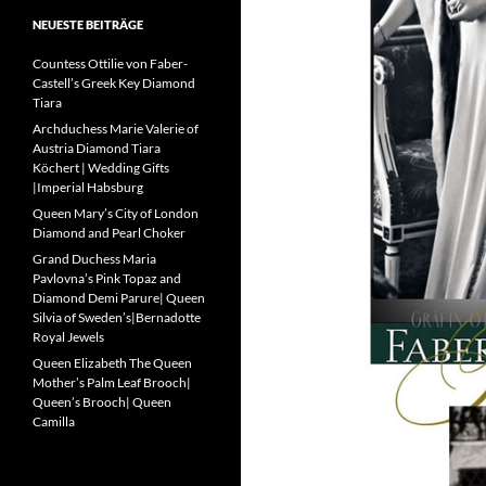
NEUESTE BEITRÄGE
Countess Ottilie von Faber-
Castell’s Greek Key Diamond
Tiara
Archduchess Marie Valerie of
Austria Diamond Tiara
Köchert | Wedding Gifts
|Imperial Habsburg
Queen Mary’s City of London
Diamond and Pearl Choker
Grand Duchess Maria
Pavlovna’s Pink Topaz and
Diamond Demi Parure| Queen
Silvia of Sweden’s|Bernadotte
Royal Jewels
Queen Elizabeth The Queen
Mother’s Palm Leaf Brooch|
Queen’s Brooch| Queen
Camilla