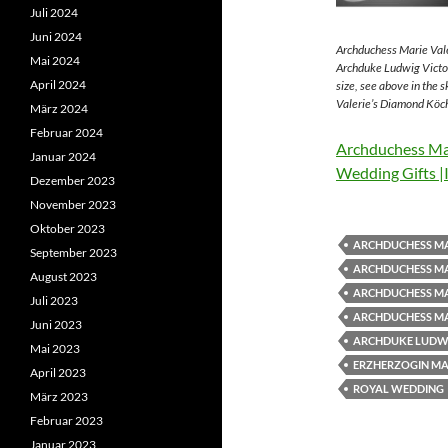
Juli 2024
Juni 2024
Archduchess Marie Vale
Mai 2024
Archduke Ludwig Victor
April 2024
size, see above in the 
Valerie’s Diamond Köch
März 2024
Februar 2024
Archduchess Mar
Januar 2024
Wedding Gifts |
Dezember 2023
November 2023
Oktober 2023
ARCHDUCHESS MA
September 2023
ARCHDUCHESS MA
August 2023
ARCHDUCHESS MA
Juli 2023
ARCHDUCHESS MA
Juni 2023
ARCHDUKE LUDWI
Mai 2023
ERZHERZOGIN MAR
April 2023
ROYAL WEDDING
März 2023
Februar 2023
Januar 2023