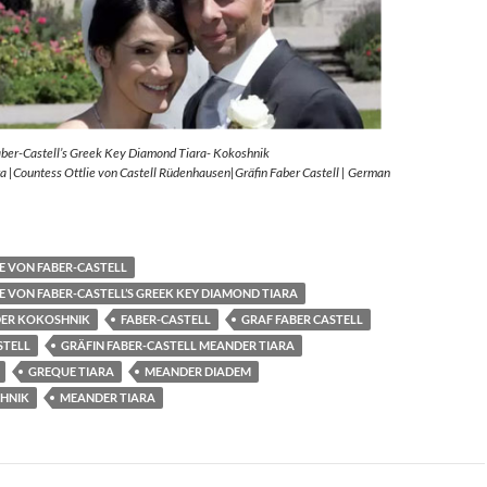
aber-Castell’s Greek Key Diamond Tiara- Kokoshnik
 |Countess Ottlie von Castell Rüdenhausen|Gräfin Faber Castell | German
E VON FABER-CASTELL
E VON FABER-CASTELL’S GREEK KEY DIAMOND TIARA
ER KOKOSHNIK
FABER-CASTELL
GRAF FABER CASTELL
STELL
GRÄFIN FABER-CASTELL MEANDER TIARA
GREQUE TIARA
MEANDER DIADEM
HNIK
MEANDER TIARA