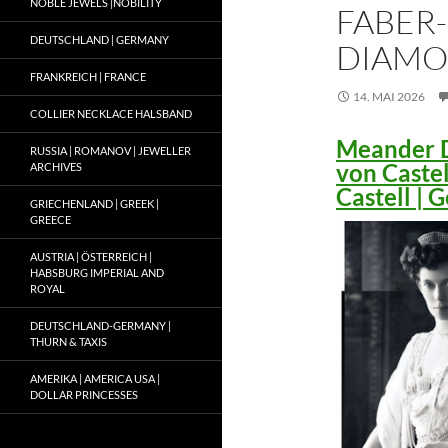
NOBLE JEWELS |NOBILITY
FABER-
DEUTSCHLAND | GERMANY
DIAMO
FRANKREICH | FRANCE
14. MAI 2026
COLLIER NECKLACE HALSBAND
Meander D
RUSSIA | ROMANOV | JEWELLER
von Caste
ARCHIVES
Castell |
GRIECHENLAND | GREEK |
GREECE
AUSTRIA | ÖSTERREICH |
HABSBURG IMPERIAL AND
ROYAL
DEUTSCHLAND-GERMANY |
THURN & TAXIS
AMERIKA | AMERICA USA |
DOLLAR PRINCESSES