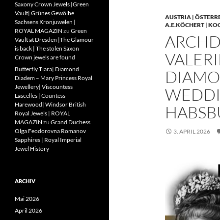
Saxony Crown Jewels |Green
Vault| Grünes Gewölbe
AUSTRIA | ÖSTERR
Sachsens Kronjuwelen |
A.E.KÖCHERT | KO
ROYAL MAGAZIN
zu
Green
ARCHD
Vault at Dresden |The Glamour
is back | The stolen Saxon
VALERI
Crown jewels are found
Butterfly Tiara| Diamond
DIAMO
Diadem – Mary Princess Royal
Jewellery| Viscountess
WEDDIN
Lascelles | Countess
Harewood| Windsor British
HABSB
Royal Jewels | ROYAL
MAGAZIN
zu
Grand Duchess
Olga Feodorovna Romanov
3. APRIL 2026
Sapphires | Royal Imperial
Jewel History
ARCHIV
Mai 2026
April 2026