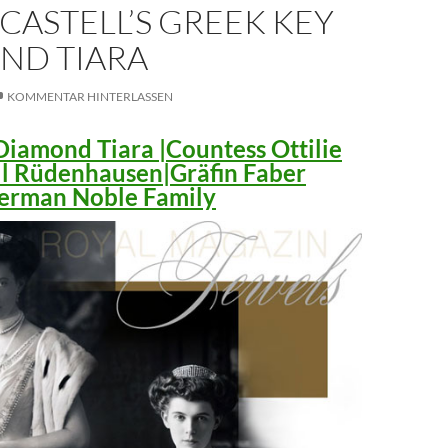
CASTELL’S GREEK KEY
ND TIARA
KOMMENTAR HINTERLASSEN
iamond Tiara |Countess Ottilie
ll Rüdenhausen|Gräfin Faber
 German Noble Family