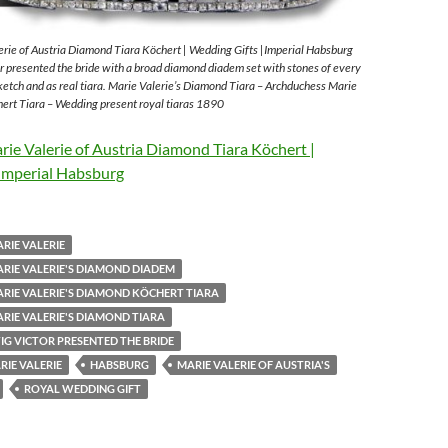
rie of Austria Diamond Tiara Köchert | Wedding Gifts |Imperial Habsburg
 presented the bride with a broad diamond diadem set with stones of every
sketch and as real tiara. Marie Valerie’s Diamond Tiara – Archduchess Marie
ert Tiara – Wedding present royal tiaras 1890
ie Valerie of Austria Diamond Tiara Köchert |
Imperial Habsburg
RIE VALERIE
RIE VALERIE'S DIAMOND DIADEM
RIE VALERIE'S DIAMOND KÖCHERT TIARA
RIE VALERIE'S DIAMOND TIARA
G VICTOR PRESENTED THE BRIDE
IE VALERIE
HABSBURG
MARIE VALERIE OF AUSTRIA'S
ROYAL WEDDING GIFT