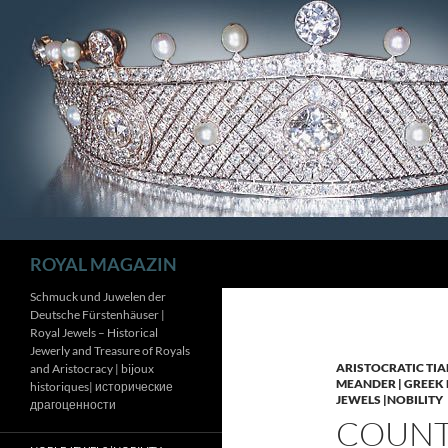
Zum
Inhalt
springen
Suchen
ROYAL MAGAZIN
Schmuck und Juwelen der
Deutsche Fürstenhäuser |
Royal Jewels – Historical
Jewerly and Treasure of Royals
ARISTOCRATIC TIA
and Aristocracy | bijoux
MEANDER | GREEK 
historiques| исторические
JEWELS |NOBILITY
драгоценности
COUNTE