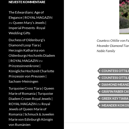
NEUESTE KOMMENTARE
The Edwardians: Age of
Elegance | ROYAL MAGAZIN
zu
Queen Mary’s Jewels |
Imperial Presents -Royal
Wedding Gifts
Duchess of Oldenburg’s
Countess Ottilie von F
Diamond Loop Tiara |
Meander Diamond Tiara
Herzogin Katharina von
Noble Family
Oldenburgs Hochzeits Diadem
| ROYAL MAGAZIN
zu
Prinzessinnenkrone |
COUNTESS OTTILI
Königliche Hochzeit Charlotte
Prinzessin von Preussen |
COUNTESS OTTILI
Sachsen-Meiningen
DIAMOND MEAND
Turquoise Cross Tiara | Queen
GRÄFIN FABER CA
Marie of Romania | Turquoise
GREEK KEY TIARA
Diadem Crown Royal Jewels |
ROYAL MAGAZIN
zu
Royal
MEANDER KOKOS
Jewels of Queen Marie of
Romania | Schmuck & Juwelen
Marie von Edinburgh Königin
von Rumänien