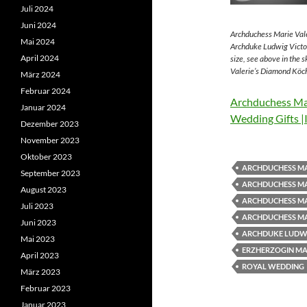
Juli 2024
Juni 2024
Archduchess Marie Vale
Mai 2024
Archduke Ludwig Victor
April 2024
size, see above in the 
Valerie’s Diamond Köch
März 2024
Februar 2024
Archduchess Mar
Januar 2024
Wedding Gifts |
Dezember 2023
November 2023
Oktober 2023
ARCHDUCHESS MA
September 2023
ARCHDUCHESS MA
August 2023
ARCHDUCHESS MA
Juli 2023
ARCHDUCHESS MA
Juni 2023
ARCHDUKE LUDWI
Mai 2023
ERZHERZOGIN MAR
April 2023
ROYAL WEDDING
März 2023
Februar 2023
Januar 2023