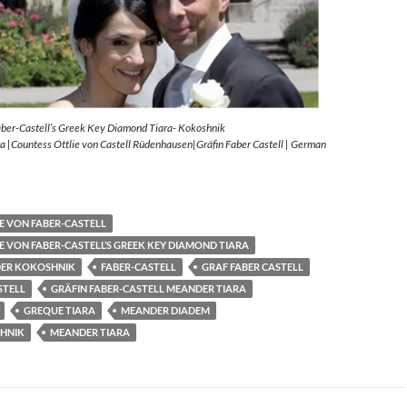
aber-Castell’s Greek Key Diamond Tiara- Kokoshnik
 |Countess Ottlie von Castell Rüdenhausen|Gräfin Faber Castell | German
E VON FABER-CASTELL
E VON FABER-CASTELL’S GREEK KEY DIAMOND TIARA
ER KOKOSHNIK
FABER-CASTELL
GRAF FABER CASTELL
STELL
GRÄFIN FABER-CASTELL MEANDER TIARA
GREQUE TIARA
MEANDER DIADEM
HNIK
MEANDER TIARA