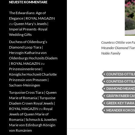
NEUESTE KOMMENTARE
The Edwardians: Age of
Elegance | ROYAL MAGAZIN
zu
Queen Mary’s Jewels |
Imperial Presents -Royal
Wedding Gifts
Duchess of Oldenburg’s
Countess Ottilie von F
Diamond Loop Tiara |
Meander Diamond Tiara
Herzogin Katharina von
Noble Family
Oldenburgs Hochzeits Diadem
| ROYAL MAGAZIN
zu
Prinzessinnenkrone |
COUNTESS OTTILI
Königliche Hochzeit Charlotte
Prinzessin von Preussen |
COUNTESS OTTILI
Sachsen-Meiningen
DIAMOND MEAND
Turquoise Cross Tiara | Queen
GRÄFIN FABER CA
Marie of Romania | Turquoise
GREEK KEY TIARA
Diadem Crown Royal Jewels |
ROYAL MAGAZIN
zu
Royal
MEANDER KOKOS
Jewels of Queen Marie of
Romania | Schmuck & Juwelen
Marie von Edinburgh Königin
von Rumänien