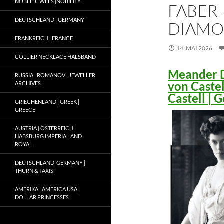
NOBLE JEWELS |NOBILITY
FABER-
DEUTSCHLAND | GERMANY
DIAMO
FRANKREICH | FRANCE
14. MAI 2026
COLLIER NECKLACE HALSBAND
Meander D
RUSSIA | ROMANOV | JEWELLER
von Caste
ARCHIVES
Castell |
GRIECHENLAND | GREEK |
GREECE
AUSTRIA | ÖSTERREICH |
HABSBURG IMPERIAL AND
ROYAL
DEUTSCHLAND-GERMANY |
THURN & TAXIS
AMERIKA | AMERICA USA |
DOLLAR PRINCESSES