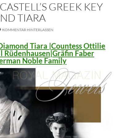
CASTELL’S GREEK KEY
ND TIARA
KOMMENTAR HINTERLASSEN
iamond Tiara |Countess Ottilie
ll Rüdenhausen|Gräfin Faber
 German Noble Family