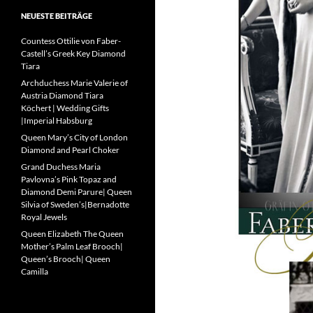
NEUESTE BEITRÄGE
Countess Ottilie von Faber-
Castell’s Greek Key Diamond
Tiara
Archduchess Marie Valerie of
Austria Diamond Tiara
Köchert | Wedding Gifts
|Imperial Habsburg
Queen Mary’s City of London
Diamond and Pearl Choker
Grand Duchess Maria
Pavlovna’s Pink Topaz and
Diamond Demi Parure| Queen
Silvia of Sweden’s|Bernadotte
Royal Jewels
Queen Elizabeth The Queen
Mother’s Palm Leaf Brooch|
Queen’s Brooch| Queen
Camilla