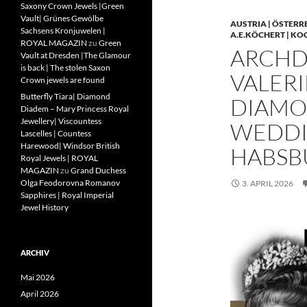
Saxony Crown Jewels |Green
Vault| Grünes Gewölbe
AUSTRIA | ÖSTERR
Sachsens Kronjuwelen |
A.E.KÖCHERT | KO
ROYAL MAGAZIN
zu
Green
ARCHD
Vault at Dresden |The Glamour
is back | The stolen Saxon
VALERI
Crown jewels are found
Butterfly Tiara| Diamond
DIAMO
Diadem – Mary Princess Royal
Jewellery| Viscountess
WEDDIN
Lascelles | Countess
Harewood| Windsor British
HABSB
Royal Jewels | ROYAL
MAGAZIN
zu
Grand Duchess
Olga Feodorovna Romanov
3. APRIL 2026
Sapphires | Royal Imperial
Jewel History
ARCHIV
Mai 2026
April 2026