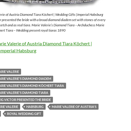
rie of Austria Diamond Tiara Köchert | Wedding Gifts |Imperial Habsburg
 presented the bride with a broad diamond diadem set with stones of every
sketch and as real tiara. Marie Valerie’s Diamond Tiara – Archduchess Marie
ert Tiara – Wedding present royal tiaras 1890
ie Valerie of Austria Diamond Tiara Köchert |
Imperial Habsburg
RIE VALERIE
RIE VALERIE'S DIAMOND DIADEM
RIE VALERIE'S DIAMOND KÖCHERT TIARA
RIE VALERIE'S DIAMOND TIARA
G VICTOR PRESENTED THE BRIDE
IE VALERIE
HABSBURG
MARIE VALERIE OF AUSTRIA'S
ROYAL WEDDING GIFT