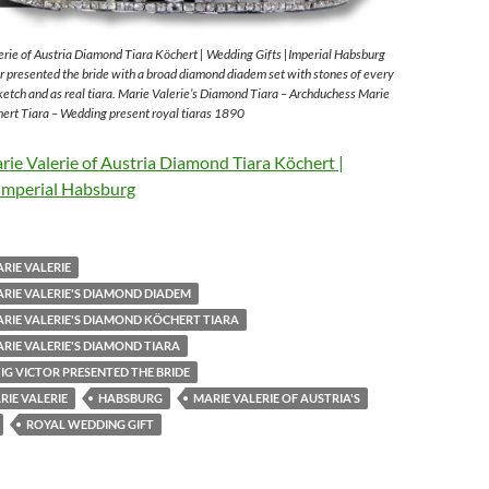
rie of Austria Diamond Tiara Köchert | Wedding Gifts |Imperial Habsburg
 presented the bride with a broad diamond diadem set with stones of every
sketch and as real tiara. Marie Valerie’s Diamond Tiara – Archduchess Marie
ert Tiara – Wedding present royal tiaras 1890
ie Valerie of Austria Diamond Tiara Köchert |
Imperial Habsburg
RIE VALERIE
RIE VALERIE'S DIAMOND DIADEM
RIE VALERIE'S DIAMOND KÖCHERT TIARA
RIE VALERIE'S DIAMOND TIARA
G VICTOR PRESENTED THE BRIDE
IE VALERIE
HABSBURG
MARIE VALERIE OF AUSTRIA'S
ROYAL WEDDING GIFT