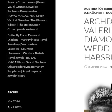
Saxony Crown Jewels |Green
Vault| Grünes Gewölbe
AUSTRIA | ÖSTERR
Sachsens Kronjuwelen |
A.E.KÖCHERT | KO
ROYAL MAGAZIN
zu
Green
ARCHD
Vault at Dresden |The Glamour
is back | The stolen Saxon
VALERI
Crown jewels are found
Butterfly Tiara| Diamond
DIAMO
Diadem – Mary Princess Royal
Jewellery| Viscountess
WEDDIN
Lascelles | Countess
Harewood| Windsor British
HABSB
Royal Jewels | ROYAL
MAGAZIN
zu
Grand Duchess
Olga Feodorovna Romanov
3. APRIL 2026
Sapphires | Royal Imperial
Jewel History
ARCHIV
Mai 2026
April 2026