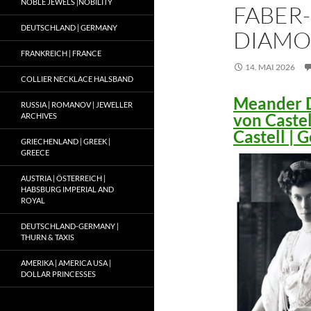
NOBLE JEWELS |NOBILITY
FABER-
DEUTSCHLAND | GERMANY
DIAMO
FRANKREICH | FRANCE
14. MAI 2026
COLLIER NECKLACE HALSBAND
Meander D
RUSSIA | ROMANOV | JEWELLER
von Caste
ARCHIVES
Castell |
GRIECHENLAND | GREEK |
GREECE
AUSTRIA | ÖSTERREICH |
HABSBURG IMPERIAL AND
ROYAL
DEUTSCHLAND-GERMANY |
THURN & TAXIS
AMERIKA | AMERICA USA |
DOLLAR PRINCESSES