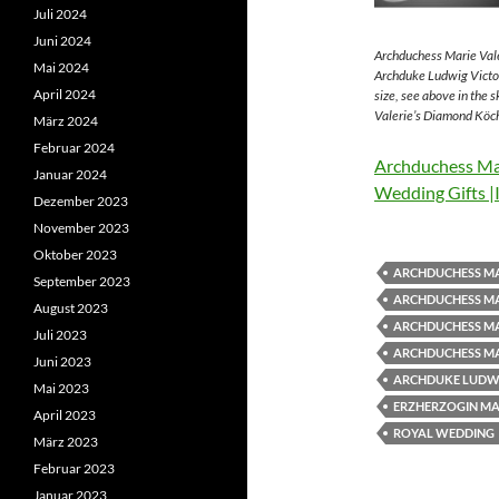
Juli 2024
Juni 2024
Archduchess Marie Vale
Mai 2024
Archduke Ludwig Victor
April 2024
size, see above in the 
Valerie’s Diamond Köch
März 2024
Februar 2024
Archduchess Mar
Januar 2024
Wedding Gifts |
Dezember 2023
November 2023
Oktober 2023
ARCHDUCHESS MA
September 2023
ARCHDUCHESS MA
August 2023
ARCHDUCHESS MA
Juli 2023
ARCHDUCHESS MA
Juni 2023
ARCHDUKE LUDWI
Mai 2023
ERZHERZOGIN MAR
April 2023
ROYAL WEDDING
März 2023
Februar 2023
Januar 2023