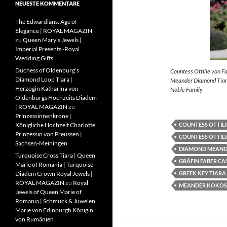
NEUESTE KOMMENTARE
The Edwardians: Age of
Elegance | ROYAL MAGAZIN
zu
Queen Mary’s Jewels |
Imperial Presents -Royal
Wedding Gifts
Duchess of Oldenburg’s
Countess Ottilie von F
Diamond Loop Tiara |
Meander Diamond Tiara
Herzogin Katharina von
Noble Family
Oldenburgs Hochzeits Diadem
| ROYAL MAGAZIN
zu
Prinzessinnenkrone |
COUNTESS OTTILI
Königliche Hochzeit Charlotte
Prinzessin von Preussen |
COUNTESS OTTILI
Sachsen-Meiningen
DIAMOND MEAND
Turquoise Cross Tiara | Queen
GRÄFIN FABER CA
Marie of Romania | Turquoise
GREEK KEY TIARA
Diadem Crown Royal Jewels |
ROYAL MAGAZIN
zu
Royal
MEANDER KOKOS
Jewels of Queen Marie of
Romania | Schmuck & Juwelen
Marie von Edinburgh Königin
von Rumänien