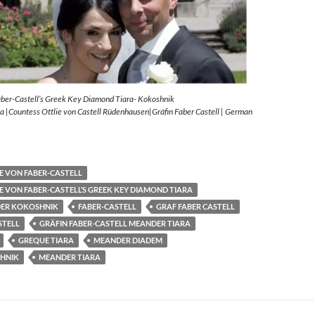
aber-Castell’s Greek Key Diamond Tiara- Kokoshnik
 |Countess Ottlie von Castell Rüdenhausen|Gräfin Faber Castell | German
E VON FABER-CASTELL
E VON FABER-CASTELL’S GREEK KEY DIAMOND TIARA
ER KOKOSHNIK
FABER-CASTELL
GRAF FABER CASTELL
STELL
GRÄFIN FABER-CASTELL MEANDER TIARA
GREQUE TIARA
MEANDER DIADEM
HNIK
MEANDER TIARA