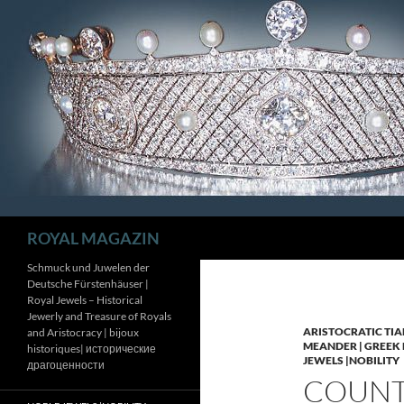
Zum
Inhalt
springen
Suchen
ROYAL MAGAZIN
Schmuck und Juwelen der
Deutsche Fürstenhäuser |
Royal Jewels – Historical
Jewerly and Treasure of Royals
ARISTOCRATIC TIA
and Aristocracy | bijoux
MEANDER | GREEK 
historiques| исторические
JEWELS |NOBILITY
драгоценности
COUNTE