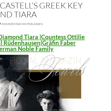
CASTELL’S GREEK KEY
ND TIARA
KOMMENTAR HINTERLASSEN
iamond Tiara |Countess Ottilie
ll Rüdenhausen|Gräfin Faber
 German Noble Family