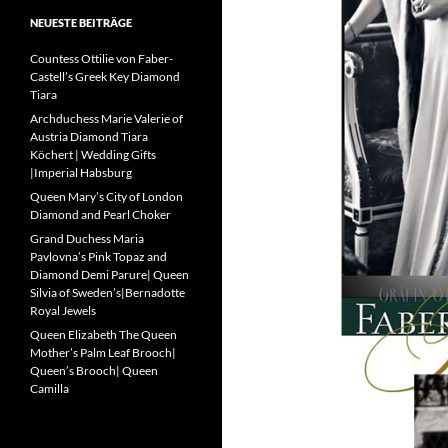
NEUESTE BEITRÄGE
Countess Ottilie von Faber-
Castell’s Greek Key Diamond
Tiara
Archduchess Marie Valerie of
Austria Diamond Tiara
Köchert | Wedding Gifts
|Imperial Habsburg
Queen Mary’s City of London
Diamond and Pearl Choker
Grand Duchess Maria
Pavlovna’s Pink Topaz and
Diamond Demi Parure| Queen
Silvia of Sweden’s|Bernadotte
Royal Jewels
Queen Elizabeth The Queen
Mother’s Palm Leaf Brooch|
Queen’s Brooch| Queen
Camilla