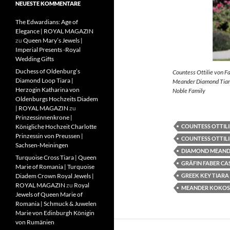
NEUESTE KOMMENTARE
The Edwardians: Age of
Elegance | ROYAL MAGAZIN
zu
Queen Mary’s Jewels |
Imperial Presents -Royal
Wedding Gifts
Duchess of Oldenburg’s
Countess Ottilie von F
Diamond Loop Tiara |
Meander Diamond Tiara
Herzogin Katharina von
Noble Family
Oldenburgs Hochzeits Diadem
| ROYAL MAGAZIN
zu
Prinzessinnenkrone |
COUNTESS OTTILI
Königliche Hochzeit Charlotte
Prinzessin von Preussen |
COUNTESS OTTILI
Sachsen-Meiningen
DIAMOND MEAND
Turquoise Cross Tiara | Queen
GRÄFIN FABER CA
Marie of Romania | Turquoise
GREEK KEY TIARA
Diadem Crown Royal Jewels |
ROYAL MAGAZIN
zu
Royal
MEANDER KOKOS
Jewels of Queen Marie of
Romania | Schmuck & Juwelen
Marie von Edinburgh Königin
von Rumänien