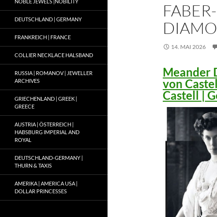
NOBLE JEWELS |NOBILITY
FABER-
DEUTSCHLAND | GERMANY
DIAMO
FRANKREICH | FRANCE
14. MAI 2026
COLLIER NECKLACE HALSBAND
Meander D
RUSSIA | ROMANOV | JEWELLER
von Caste
ARCHIVES
Castell |
GRIECHENLAND | GREEK |
GREECE
AUSTRIA | ÖSTERREICH |
HABSBURG IMPERIAL AND
ROYAL
DEUTSCHLAND-GERMANY |
THURN & TAXIS
AMERIKA | AMERICA USA |
DOLLAR PRINCESSES