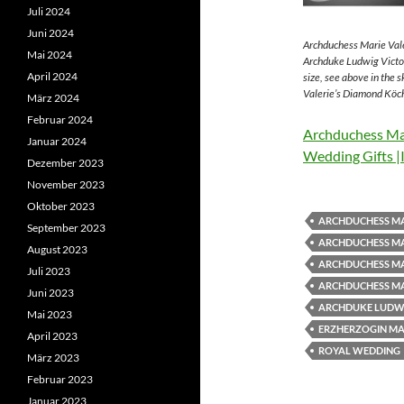
Juli 2024
Juni 2024
Archduchess Marie Vale
Mai 2024
Archduke Ludwig Victor
April 2024
size, see above in the 
Valerie’s Diamond Köch
März 2024
Februar 2024
Archduchess Mar
Januar 2024
Wedding Gifts |
Dezember 2023
November 2023
Oktober 2023
ARCHDUCHESS MA
September 2023
ARCHDUCHESS MA
August 2023
ARCHDUCHESS MA
Juli 2023
ARCHDUCHESS MA
Juni 2023
ARCHDUKE LUDWI
Mai 2023
ERZHERZOGIN MAR
April 2023
ROYAL WEDDING
März 2023
Februar 2023
Januar 2023