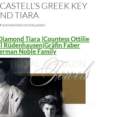
CASTELL’S GREEK KEY
ND TIARA
KOMMENTAR HINTERLASSEN
iamond Tiara |Countess Ottilie
ll Rüdenhausen|Gräfin Faber
 German Noble Family