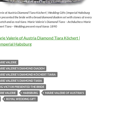
rie of Austria Diamond Tiara Köchert | Wedding Gifts |Imperial Habsburg
 presented the bride with a broad diamond diadem set with stones of every
sketch and as real tiara. Marie Valerie’s Diamond Tiara – Archduchess Marie
ert Tiara – Wedding present royal tiaras 1890
ie Valerie of Austria Diamond Tiara Köchert |
Imperial Habsburg
RIE VALERIE
RIE VALERIE'S DIAMOND DIADEM
RIE VALERIE'S DIAMOND KÖCHERT TIARA
RIE VALERIE'S DIAMOND TIARA
G VICTOR PRESENTED THE BRIDE
IE VALERIE
HABSBURG
MARIE VALERIE OF AUSTRIA'S
ROYAL WEDDING GIFT