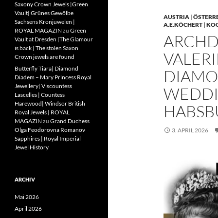
Saxony Crown Jewels |Green
Vault| Grünes Gewölbe
AUSTRIA | ÖSTERR
Sachsens Kronjuwelen |
A.E.KÖCHERT | KO
ROYAL MAGAZIN
zu
Green
ARCHD
Vault at Dresden |The Glamour
is back | The stolen Saxon
VALERI
Crown jewels are found
Butterfly Tiara| Diamond
DIAMO
Diadem – Mary Princess Royal
Jewellery| Viscountess
WEDDIN
Lascelles | Countess
Harewood| Windsor British
HABSB
Royal Jewels | ROYAL
MAGAZIN
zu
Grand Duchess
Olga Feodorovna Romanov
3. APRIL 2026
Sapphires | Royal Imperial
Jewel History
ARCHIV
Mai 2026
April 2026