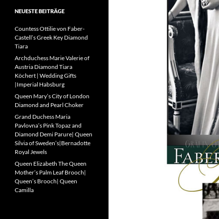
NEUESTE BEITRÄGE
Countess Ottilie von Faber-
Castell’s Greek Key Diamond
Tiara
Archduchess Marie Valerie of
Austria Diamond Tiara
Köchert | Wedding Gifts
|Imperial Habsburg
Queen Mary’s City of London
Diamond and Pearl Choker
Grand Duchess Maria
Pavlovna’s Pink Topaz and
Diamond Demi Parure| Queen
Silvia of Sweden’s|Bernadotte
Royal Jewels
Queen Elizabeth The Queen
Mother’s Palm Leaf Brooch|
Queen’s Brooch| Queen
Camilla