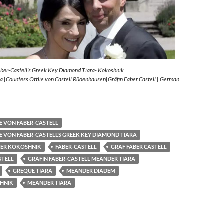
aber-Castell’s Greek Key Diamond Tiara- Kokoshnik
 |Countess Ottlie von Castell Rüdenhausen|Gräfin Faber Castell | German
E VON FABER-CASTELL
E VON FABER-CASTELL’S GREEK KEY DIAMOND TIARA
ER KOKOSHNIK
FABER-CASTELL
GRAF FABER CASTELL
STELL
GRÄFIN FABER-CASTELL MEANDER TIARA
GREQUE TIARA
MEANDER DIADEM
HNIK
MEANDER TIARA