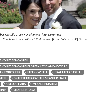
aber-Castell’s Greek Key Diamond Tiara- Kokoshnik
 |Countess Ottlie von Castell Rüdenhausen|Gräfin Faber Castell | German
E VON FABER-CASTELL
E VON FABER-CASTELL’S GREEK KEY DIAMOND TIARA
ER KOKOSHNIK
FABER-CASTELL
GRAF FABER CASTELL
STELL
GRÄFIN FABER-CASTELL MEANDER TIARA
GREQUE TIARA
MEANDER DIADEM
HNIK
MEANDER TIARA