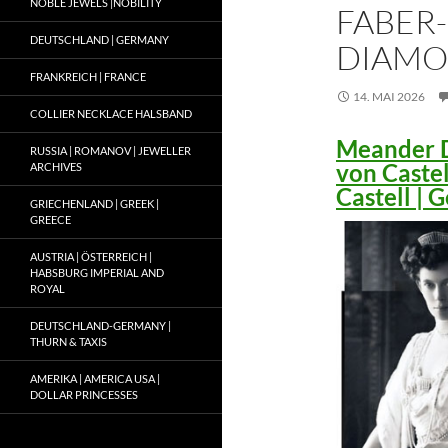
NOBLE JEWELS |NOBILITY
FABER-
DEUTSCHLAND | GERMANY
DIAMO
FRANKREICH | FRANCE
14. MAI 2026
COLLIER NECKLACE HALSBAND
Meander D
RUSSIA | ROMANOV | JEWELLER
von Caste
ARCHIVES
Castell |
GRIECHENLAND | GREEK |
GREECE
AUSTRIA | ÖSTERREICH |
HABSBURG IMPERIAL AND
ROYAL
DEUTSCHLAND-GERMANY |
THURN & TAXIS
AMERIKA | AMERICA USA |
DOLLAR PRINCESSES