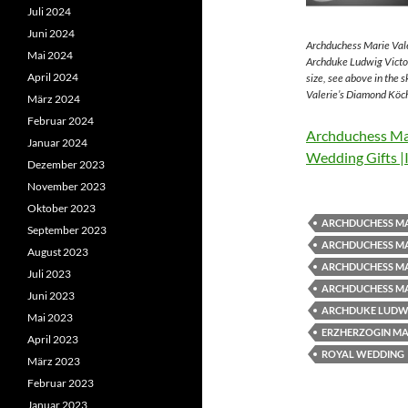
Juli 2024
Juni 2024
Archduchess Marie Vale
Mai 2024
Archduke Ludwig Victor
April 2024
size, see above in the 
Valerie’s Diamond Köch
März 2024
Februar 2024
Archduchess Mar
Januar 2024
Wedding Gifts |
Dezember 2023
November 2023
Oktober 2023
ARCHDUCHESS MA
September 2023
ARCHDUCHESS MA
August 2023
ARCHDUCHESS MA
Juli 2023
ARCHDUCHESS MA
Juni 2023
ARCHDUKE LUDWI
Mai 2023
ERZHERZOGIN MAR
April 2023
ROYAL WEDDING
März 2023
Februar 2023
Januar 2023