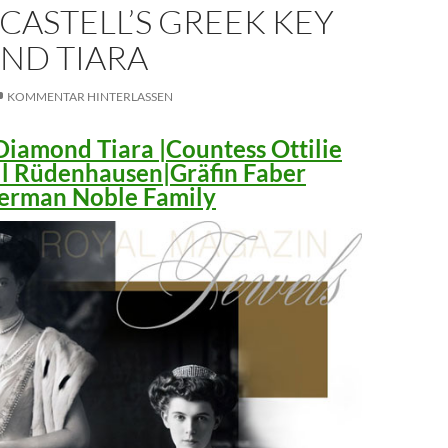
CASTELL’S GREEK KEY
ND TIARA
KOMMENTAR HINTERLASSEN
iamond Tiara |Countess Ottilie
ll Rüdenhausen|Gräfin Faber
 German Noble Family