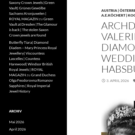
Saxony Crown Jewels |Green
Vault| Grünes Gewölbe
AUSTRIA | ÖSTERR
Sachsens Kronjuwelen |
A.E.KÖCHERT | KO
ROYAL MAGAZIN
zu
Green
ARCHD
Vault at Dresden |The Glamour
is back | The stolen Saxon
VALERI
Crown jewels are found
Butterfly Tiara| Diamond
DIAMO
Diadem – Mary Princess Royal
Jewellery| Viscountess
WEDDIN
Lascelles | Countess
Harewood| Windsor British
HABSB
Royal Jewels | ROYAL
MAGAZIN
zu
Grand Duchess
Olga Feodorovna Romanov
3. APRIL 2026
Sapphires | Royal Imperial
Jewel History
ARCHIV
Mai 2026
April 2026