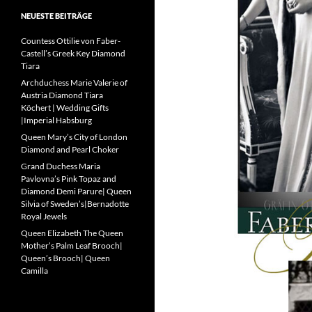
NEUESTE BEITRÄGE
Countess Ottilie von Faber-
Castell’s Greek Key Diamond
Tiara
Archduchess Marie Valerie of
Austria Diamond Tiara
Köchert | Wedding Gifts
|Imperial Habsburg
Queen Mary’s City of London
Diamond and Pearl Choker
Grand Duchess Maria
Pavlovna’s Pink Topaz and
Diamond Demi Parure| Queen
Silvia of Sweden’s|Bernadotte
Royal Jewels
Queen Elizabeth The Queen
Mother’s Palm Leaf Brooch|
Queen’s Brooch| Queen
Camilla