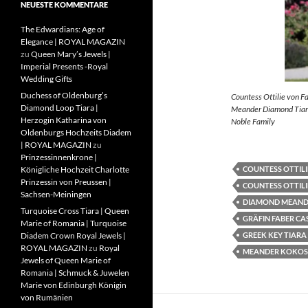
NEUESTE KOMMENTARE
The Edwardians: Age of
Elegance | ROYAL MAGAZIN
zu
Queen Mary’s Jewels |
Imperial Presents -Royal
Wedding Gifts
Duchess of Oldenburg’s
Countess Ottilie von F
Diamond Loop Tiara |
Meander Diamond Tiara
Herzogin Katharina von
Noble Family
Oldenburgs Hochzeits Diadem
| ROYAL MAGAZIN
zu
Prinzessinnenkrone |
COUNTESS OTTILI
Königliche Hochzeit Charlotte
Prinzessin von Preussen |
COUNTESS OTTILI
Sachsen-Meiningen
DIAMOND MEAND
Turquoise Cross Tiara | Queen
GRÄFIN FABER CA
Marie of Romania | Turquoise
GREEK KEY TIARA
Diadem Crown Royal Jewels |
ROYAL MAGAZIN
zu
Royal
MEANDER KOKOS
Jewels of Queen Marie of
Romania | Schmuck & Juwelen
Marie von Edinburgh Königin
von Rumänien