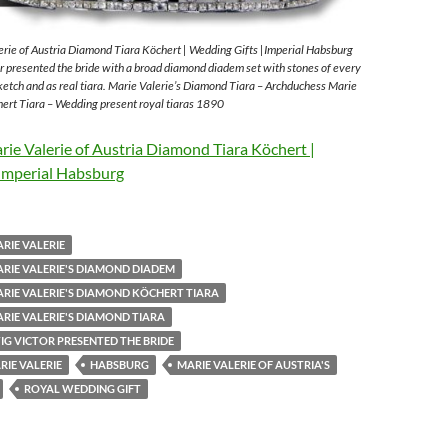
rie of Austria Diamond Tiara Köchert | Wedding Gifts |Imperial Habsburg
 presented the bride with a broad diamond diadem set with stones of every
sketch and as real tiara. Marie Valerie’s Diamond Tiara – Archduchess Marie
ert Tiara – Wedding present royal tiaras 1890
ie Valerie of Austria Diamond Tiara Köchert |
Imperial Habsburg
RIE VALERIE
RIE VALERIE'S DIAMOND DIADEM
RIE VALERIE'S DIAMOND KÖCHERT TIARA
RIE VALERIE'S DIAMOND TIARA
G VICTOR PRESENTED THE BRIDE
IE VALERIE
HABSBURG
MARIE VALERIE OF AUSTRIA'S
ROYAL WEDDING GIFT