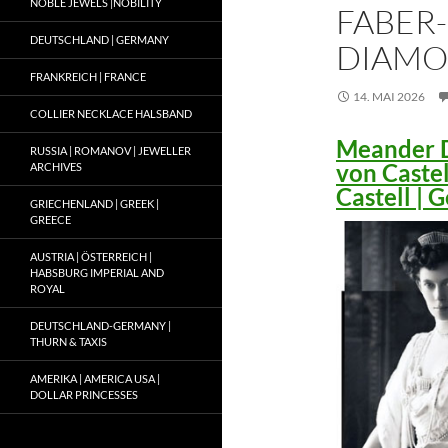
NOBLE JEWELS |NOBILITY
FABER-
DEUTSCHLAND | GERMANY
DIAMO
FRANKREICH | FRANCE
14. MAI 2026
COLLIER NECKLACE HALSBAND
Meander D
RUSSIA | ROMANOV | JEWELLER
von Caste
ARCHIVES
Castell |
GRIECHENLAND | GREEK |
GREECE
AUSTRIA | ÖSTERREICH |
HABSBURG IMPERIAL AND
ROYAL
DEUTSCHLAND-GERMANY |
THURN & TAXIS
AMERIKA | AMERICA USA |
DOLLAR PRINCESSES