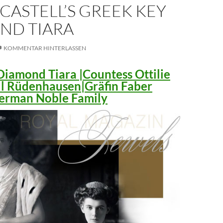
CASTELL’S GREEK KEY
ND TIARA
KOMMENTAR HINTERLASSEN
iamond Tiara |Countess Ottilie
ll Rüdenhausen|Gräfin Faber
 German Noble Family