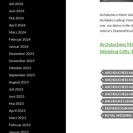
Juli 2024
Juni 2024
Archduchess Marie Vale
Mai 2024
Archduke Ludwig Victor
April 2024
size, see above in the 
Valerie’s Diamond Köch
März 2024
Februar 2024
Archduchess Mar
Januar 2024
Wedding Gifts |
Dezember 2023
November 2023
Oktober 2023
ARCHDUCHESS MA
September 2023
ARCHDUCHESS MA
August 2023
ARCHDUCHESS MA
Juli 2023
ARCHDUCHESS MA
Juni 2023
ARCHDUKE LUDWI
Mai 2023
ERZHERZOGIN MAR
April 2023
ROYAL WEDDING
März 2023
Februar 2023
Januar 2023