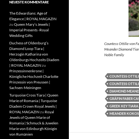
NEUESTE KOMMENTARE
The Edwardians: Age of
Elegance | ROYAL MAGAZIN
zu
Queen Mary’s Jewels |
Imperial Presents -Royal
Wedding Gifts
Duchess of Oldenburg’s
Countess Ottilie von F
Diamond Loop Tiara |
Meander Diamond Tiara
Herzogin Katharina von
Noble Family
Oldenburgs Hochzeits Diadem
| ROYAL MAGAZIN
zu
Prinzessinnenkrone |
COUNTESS OTTILI
Königliche Hochzeit Charlotte
Prinzessin von Preussen |
COUNTESS OTTILI
Sachsen-Meiningen
DIAMOND MEAND
Turquoise Cross Tiara | Queen
GRÄFIN FABER CA
Marie of Romania | Turquoise
GREEK KEY TIARA
Diadem Crown Royal Jewels |
ROYAL MAGAZIN
zu
Royal
MEANDER KOKOS
Jewels of Queen Marie of
Romania | Schmuck & Juwelen
Marie von Edinburgh Königin
von Rumänien