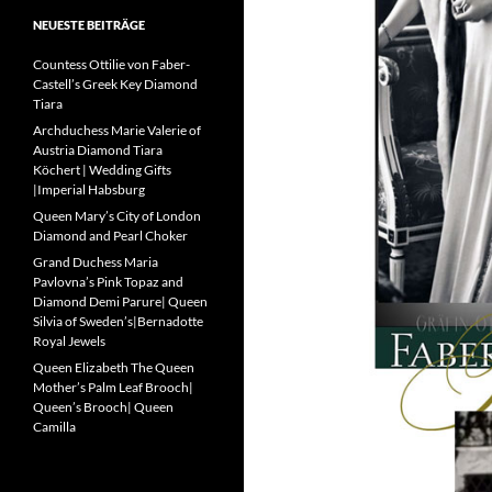
NEUESTE BEITRÄGE
Countess Ottilie von Faber-
Castell’s Greek Key Diamond
Tiara
Archduchess Marie Valerie of
Austria Diamond Tiara
Köchert | Wedding Gifts
|Imperial Habsburg
Queen Mary’s City of London
Diamond and Pearl Choker
Grand Duchess Maria
Pavlovna’s Pink Topaz and
Diamond Demi Parure| Queen
Silvia of Sweden’s|Bernadotte
Royal Jewels
Queen Elizabeth The Queen
Mother’s Palm Leaf Brooch|
Queen’s Brooch| Queen
Camilla