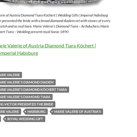
rie of Austria Diamond Tiara Köchert | Wedding Gifts |Imperial Habsburg
 presented the bride with a broad diamond diadem set with stones of every
sketch and as real tiara. Marie Valerie’s Diamond Tiara – Archduchess Marie
ert Tiara – Wedding present royal tiaras 1890
ie Valerie of Austria Diamond Tiara Köchert |
Imperial Habsburg
RIE VALERIE
RIE VALERIE'S DIAMOND DIADEM
RIE VALERIE'S DIAMOND KÖCHERT TIARA
RIE VALERIE'S DIAMOND TIARA
G VICTOR PRESENTED THE BRIDE
IE VALERIE
HABSBURG
MARIE VALERIE OF AUSTRIA'S
ROYAL WEDDING GIFT