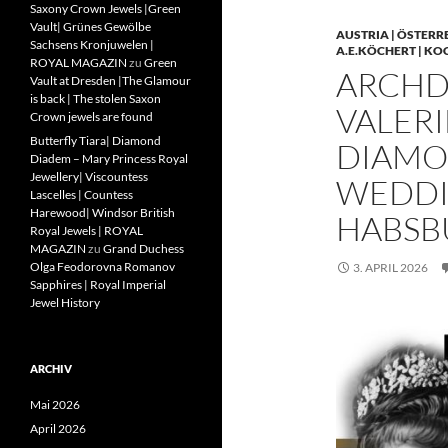
Saxony Crown Jewels |Green
Vault| Grünes Gewölbe
AUSTRIA | ÖSTERR
Sachsens Kronjuwelen |
A.E.KÖCHERT | KO
ROYAL MAGAZIN
zu
Green
ARCHD
Vault at Dresden |The Glamour
is back | The stolen Saxon
VALERI
Crown jewels are found
Butterfly Tiara| Diamond
DIAMO
Diadem – Mary Princess Royal
Jewellery| Viscountess
WEDDIN
Lascelles | Countess
Harewood| Windsor British
HABSB
Royal Jewels | ROYAL
MAGAZIN
zu
Grand Duchess
Olga Feodorovna Romanov
3. APRIL 2026
Sapphires | Royal Imperial
Jewel History
ARCHIV
Mai 2026
April 2026