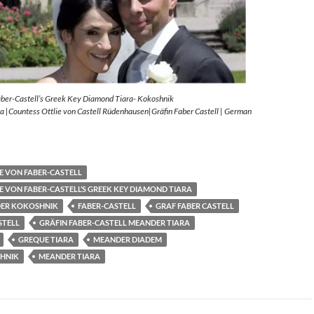
aber-Castell’s Greek Key Diamond Tiara- Kokoshnik
 |Countess Ottlie von Castell Rüdenhausen|Gräfin Faber Castell | German
E VON FABER-CASTELL
E VON FABER-CASTELL’S GREEK KEY DIAMOND TIARA
ER KOKOSHNIK
FABER-CASTELL
GRAF FABER CASTELL
STELL
GRÄFIN FABER-CASTELL MEANDER TIARA
GREQUE TIARA
MEANDER DIADEM
HNIK
MEANDER TIARA