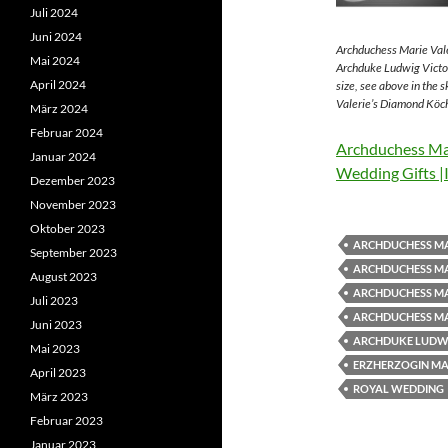
Juli 2024
Juni 2024
Archduchess Marie Vale
Mai 2024
Archduke Ludwig Victor
April 2024
size, see above in the 
Valerie’s Diamond Köch
März 2024
Februar 2024
Archduchess Mar
Januar 2024
Wedding Gifts |
Dezember 2023
November 2023
Oktober 2023
ARCHDUCHESS MA
September 2023
ARCHDUCHESS MA
August 2023
ARCHDUCHESS MA
Juli 2023
ARCHDUCHESS MA
Juni 2023
ARCHDUKE LUDWI
Mai 2023
ERZHERZOGIN MAR
April 2023
ROYAL WEDDING
März 2023
Februar 2023
Januar 2023