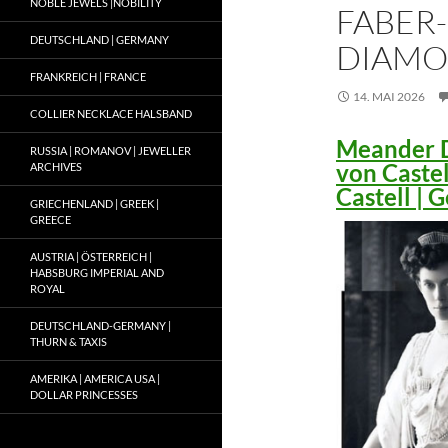
NOBLE JEWELS |NOBILITY
FABER-
DEUTSCHLAND | GERMANY
DIAMO
FRANKREICH | FRANCE
14. MAI 2026
COLLIER NECKLACE HALSBAND
Meander D
RUSSIA | ROMANOV | JEWELLER
von Caste
ARCHIVES
Castell |
GRIECHENLAND | GREEK |
GREECE
AUSTRIA | ÖSTERREICH |
HABSBURG IMPERIAL AND
ROYAL
DEUTSCHLAND-GERMANY |
THURN & TAXIS
AMERIKA | AMERICA USA |
DOLLAR PRINCESSES