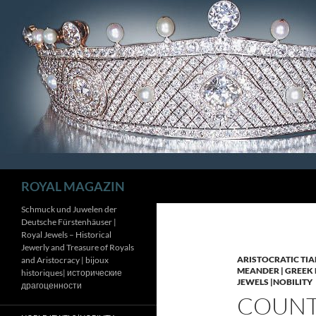
Zum
Inhalt
springen
Suchen
ROYAL MAGAZIN
Schmuck und Juwelen der
Deutsche Fürstenhäuser |
Royal Jewels – Historical
Jewerly and Treasure of Royals
ARISTOCRATIC TIA
and Aristocracy | bijoux
MEANDER | GREEK 
historiques| исторические
JEWELS |NOBILITY
драгоценности
COUNTE