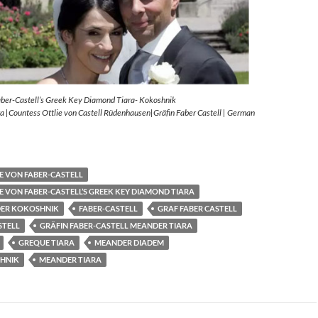
aber-Castell’s Greek Key Diamond Tiara- Kokoshnik
 |Countess Ottlie von Castell Rüdenhausen|Gräfin Faber Castell | German
E VON FABER-CASTELL
E VON FABER-CASTELL’S GREEK KEY DIAMOND TIARA
ER KOKOSHNIK
FABER-CASTELL
GRAF FABER CASTELL
STELL
GRÄFIN FABER-CASTELL MEANDER TIARA
GREQUE TIARA
MEANDER DIADEM
HNIK
MEANDER TIARA