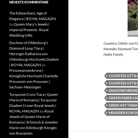
NEUESTE KOMMENTARE
The Edwardians: Age of
Elegance | ROYAL MAGAZIN
zu
Queen Mary’s Jewels |
Imperial Presents -Royal
Wedding Gifts
Duchess of Oldenburg’s
Countess Ottilie von F
Diamond Loop Tiara |
Meander Diamond Tiara
Herzogin Katharina von
Noble Family
Oldenburgs Hochzeits Diadem
| ROYAL MAGAZIN
zu
Prinzessinnenkrone |
COUNTESS OTTILI
Königliche Hochzeit Charlotte
Prinzessin von Preussen |
COUNTESS OTTILI
Sachsen-Meiningen
DIAMOND MEAND
Turquoise Cross Tiara | Queen
GRÄFIN FABER CA
Marie of Romania | Turquoise
GREEK KEY TIARA
Diadem Crown Royal Jewels |
ROYAL MAGAZIN
zu
Royal
MEANDER KOKOS
Jewels of Queen Marie of
Romania | Schmuck & Juwelen
Marie von Edinburgh Königin
von Rumänien