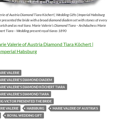
rie of Austria Diamond Tiara Köchert | Wedding Gifts |Imperial Habsburg
 presented the bride with a broad diamond diadem set with stones of every
sketch and as real tiara. Marie Valerie’s Diamond Tiara – Archduchess Marie
ert Tiara – Wedding present royal tiaras 1890
ie Valerie of Austria Diamond Tiara Köchert |
Imperial Habsburg
RIE VALERIE
RIE VALERIE'S DIAMOND DIADEM
RIE VALERIE'S DIAMOND KÖCHERT TIARA
RIE VALERIE'S DIAMOND TIARA
G VICTOR PRESENTED THE BRIDE
IE VALERIE
HABSBURG
MARIE VALERIE OF AUSTRIA'S
ROYAL WEDDING GIFT