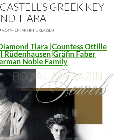
CASTELL’S GREEK KEY
ND TIARA
KOMMENTAR HINTERLASSEN
iamond Tiara |Countess Ottilie
ll Rüdenhausen|Gräfin Faber
 German Noble Family