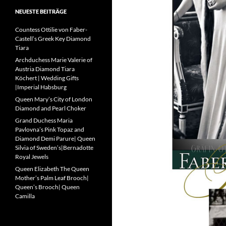
NEUESTE BEITRÄGE
Countess Ottilie von Faber-
Castell’s Greek Key Diamond
Tiara
Archduchess Marie Valerie of
Austria Diamond Tiara
Köchert | Wedding Gifts
|Imperial Habsburg
Queen Mary’s City of London
Diamond and Pearl Choker
Grand Duchess Maria
Pavlovna’s Pink Topaz and
Diamond Demi Parure| Queen
Silvia of Sweden’s|Bernadotte
Royal Jewels
Queen Elizabeth The Queen
Mother’s Palm Leaf Brooch|
Queen’s Brooch| Queen
Camilla