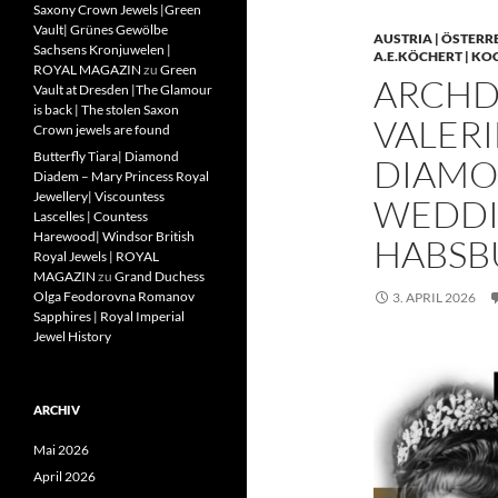
Saxony Crown Jewels |Green
Vault| Grünes Gewölbe
AUSTRIA | ÖSTERR
Sachsens Kronjuwelen |
A.E.KÖCHERT | KO
ROYAL MAGAZIN
zu
Green
ARCHD
Vault at Dresden |The Glamour
is back | The stolen Saxon
VALERI
Crown jewels are found
Butterfly Tiara| Diamond
DIAMO
Diadem – Mary Princess Royal
Jewellery| Viscountess
WEDDIN
Lascelles | Countess
Harewood| Windsor British
HABSB
Royal Jewels | ROYAL
MAGAZIN
zu
Grand Duchess
Olga Feodorovna Romanov
3. APRIL 2026
Sapphires | Royal Imperial
Jewel History
ARCHIV
Mai 2026
April 2026