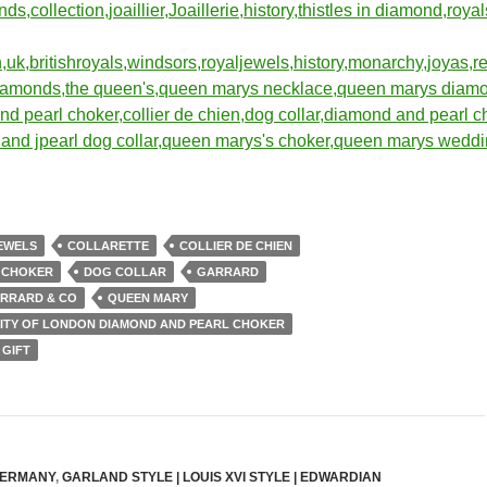
JEWELS
COLLARETTE
COLLIER DE CHIEN
 CHOKER
DOG COLLAR
GARRARD
GARRARD & CO
QUEEN MARY
CITY OF LONDON DIAMOND AND PEARL CHOKER
 GIFT
GERMANY
,
GARLAND STYLE | LOUIS XVI STYLE | EDWARDIAN