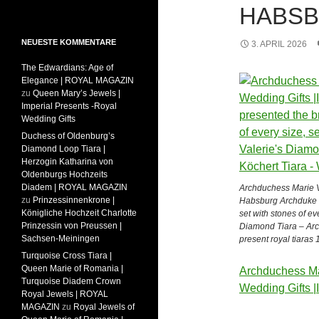
HABS
NEUESTE KOMMENTARE
3. APRIL 2026
The Edwardians: Age of
Elegance | ROYAL MAGAZIN
zu
Queen Mary’s Jewels |
Imperial Presents -Royal
Wedding Gifts
Duchess of Oldenburg’s
Diamond Loop Tiara |
Herzogin Katharina von
Oldenburgs Hochzeits
Diadem | ROYAL MAGAZIN
Archduchess Marie Va
zu
Prinzessinnenkrone |
Habsburg Archduke L
Königliche Hochzeit Charlotte
set with stones of ev
Prinzessin von Preussen |
Diamond Tiara – Arc
Sachsen-Meiningen
present royal tiaras
Turquoise Cross Tiara |
Queen Marie of Romania |
Archduchess Mar
Turquoise Diadem Crown
Wedding Gifts 
Royal Jewels | ROYAL
MAGAZIN
zu
Royal Jewels of