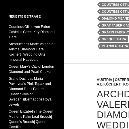
COUNTESS OTTIL
COUNTESS OTTIL
NEUESTE BEITRÄGE
DIAMOND MEAND
GRAF FABER CA
Countess Ottilie von Faber-
Castell’s Greek Key Diamond
GRÄFIN FABER-
Tiara
GREQUE TIARA
Archduchess Marie Valerie of
MEANDER TIARA
Austria Diamond Tiara
Köchert | Wedding Gifts
|Imperial Habsburg
Queen Mary’s City of London
Diamond and Pearl Choker
Grand Duchess Maria
AUSTRIA | ÖSTER
Pavlovna’s Pink Topaz and
A.E.KÖCHERT | K
Diamond Demi Parure|
ARCHD
Queen Silvia of
Sweden’s|Bernadotte Royal
VALER
Jewels
Queen Elizabeth The Queen
DIAMO
Mother’s Palm Leaf Brooch|
Queen’s Brooch| Queen
WEDDI
Camilla