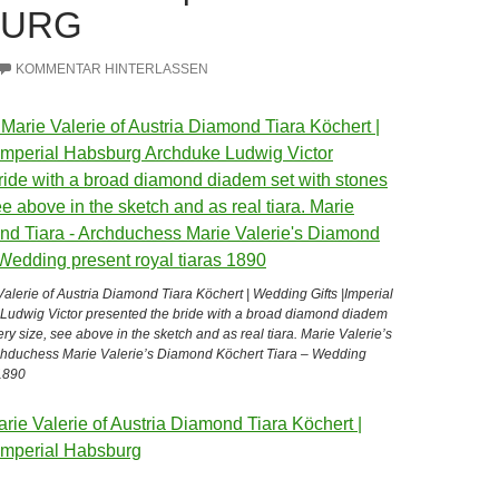
BURG
KOMMENTAR HINTERLASSEN
lerie of Austria Diamond Tiara Köchert | Wedding Gifts |Imperial
udwig Victor presented the bride with a broad diamond diadem
ery size, see above in the sketch and as real tiara. Marie Valerie’s
hduchess Marie Valerie’s Diamond Köchert Tiara – Wedding
 1890
ie Valerie of Austria Diamond Tiara Köchert |
|Imperial Habsburg