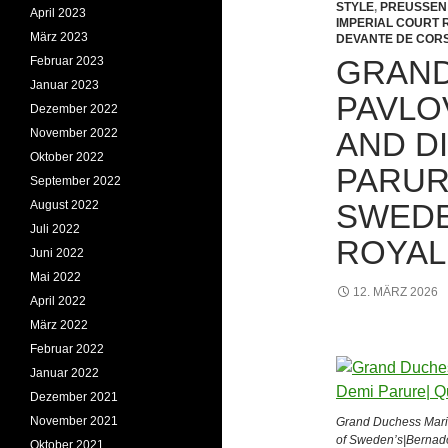
STYLE
,
PREUSSEN 
April 2023
IMPERIAL COURT 
März 2023
DEVANTE DE COR
Februar 2023
GRAND
Januar 2023
PAVLO
Dezember 2022
November 2022
AND D
Oktober 2022
PARUR
September 2022
August 2022
SWEDE
Juli 2022
ROYAL
Juni 2022
Mai 2022
12. MÄRZ 2026
April 2022
März 2022
Februar 2022
Januar 2022
Dezember 2021
November 2021
Grand Duchess Mari
of Sweden’s|Bernad
Oktober 2021