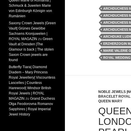
Queen Marie of Romania |
Schmuck & Juwelen Marie
ARCHDUCHESS M
von Edinburgh Königin von
ARCHDUCHESS MA
Rumänien
ARCHDUCHESS M
Saxony Crown Jewels |Green
Vault| Grünes Gewölbe
ARCHDUCHESS MA
Sachsens Kronjuwelen |
ARCHDUKE LUDW
ROYAL MAGAZIN
zu
Green
ERZHERZOGIN MA
Vault at Dresden |The
Glamour is back | The stolen
MARIE VALERIE 
Saxon Crown jewels are
ROYAL WEDDING
found
Butterfly Tiara| Diamond
Diadem – Mary Princess
Royal Jewellery| Viscountess
Lascelles | Countess
Harewood| Windsor British
NOBLE JEWELS |NO
Royal Jewels | ROYAL
BRACELET ROYAL
MAGAZIN
zu
Grand Duchess
QUEEN MARY
Olga Feodorovna Romanov
QUEEN
Sapphires | Royal Imperial
Jewel History
LONDO