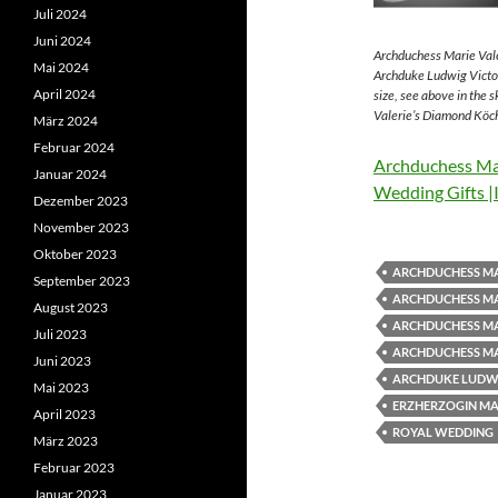
Juli 2024
Juni 2024
Archduchess Marie Vale
Mai 2024
Archduke Ludwig Victor
April 2024
size, see above in the 
Valerie’s Diamond Köch
März 2024
Februar 2024
Archduchess Mar
Januar 2024
Wedding Gifts |
Dezember 2023
November 2023
Oktober 2023
ARCHDUCHESS MA
September 2023
ARCHDUCHESS MA
August 2023
ARCHDUCHESS MA
Juli 2023
ARCHDUCHESS MA
Juni 2023
ARCHDUKE LUDWI
Mai 2023
ERZHERZOGIN MAR
April 2023
ROYAL WEDDING
März 2023
Februar 2023
Januar 2023