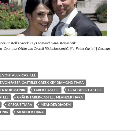
aber-Castell’s Greek Key Diamond Tiara- Kokoshnik
 |Countess Ottlie von Castell Rüdenhausen|Gräfin Faber Castell | German
E VON FABER-CASTELL
E VON FABER-CASTELL’S GREEK KEY DIAMOND TIARA
ER KOKOSHNIK
FABER-CASTELL
GRAF FABER CASTELL
STELL
GRÄFIN FABER-CASTELL MEANDER TIARA
GREQUE TIARA
MEANDER DIADEM
HNIK
MEANDER TIARA