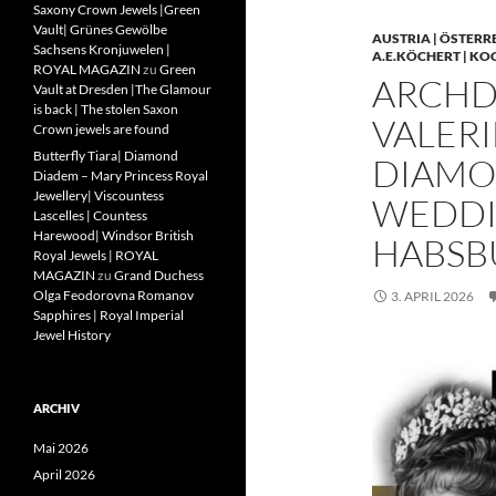
Saxony Crown Jewels |Green
Vault| Grünes Gewölbe
AUSTRIA | ÖSTERR
Sachsens Kronjuwelen |
A.E.KÖCHERT | KO
ROYAL MAGAZIN
zu
Green
ARCHD
Vault at Dresden |The Glamour
is back | The stolen Saxon
VALERI
Crown jewels are found
Butterfly Tiara| Diamond
DIAMO
Diadem – Mary Princess Royal
Jewellery| Viscountess
WEDDIN
Lascelles | Countess
Harewood| Windsor British
HABSB
Royal Jewels | ROYAL
MAGAZIN
zu
Grand Duchess
Olga Feodorovna Romanov
3. APRIL 2026
Sapphires | Royal Imperial
Jewel History
ARCHIV
Mai 2026
April 2026