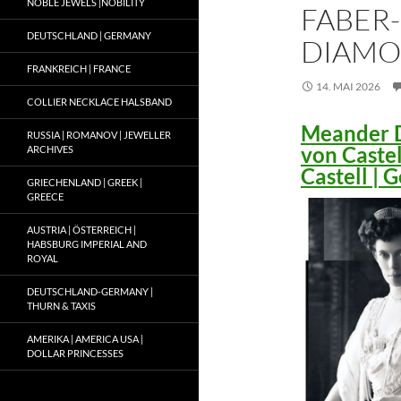
NOBLE JEWELS |NOBILITY
FABER-
DEUTSCHLAND | GERMANY
DIAMO
FRANKREICH | FRANCE
14. MAI 2026
COLLIER NECKLACE HALSBAND
Meander D
RUSSIA | ROMANOV | JEWELLER
von Caste
ARCHIVES
Castell |
GRIECHENLAND | GREEK |
GREECE
AUSTRIA | ÖSTERREICH |
HABSBURG IMPERIAL AND
ROYAL
DEUTSCHLAND-GERMANY |
THURN & TAXIS
AMERIKA | AMERICA USA |
DOLLAR PRINCESSES