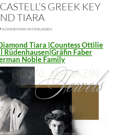
CASTELL’S GREEK KEY
ND TIARA
KOMMENTAR HINTERLASSEN
iamond Tiara |Countess Ottilie
ll Rüdenhausen|Gräfin Faber
 German Noble Family