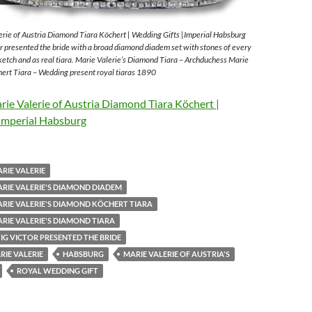
rie of Austria Diamond Tiara Köchert | Wedding Gifts |Imperial Habsburg
 presented the bride with a broad diamond diadem set with stones of every
sketch and as real tiara. Marie Valerie’s Diamond Tiara – Archduchess Marie
ert Tiara – Wedding present royal tiaras 1890
ie Valerie of Austria Diamond Tiara Köchert |
Imperial Habsburg
RIE VALERIE
RIE VALERIE'S DIAMOND DIADEM
RIE VALERIE'S DIAMOND KÖCHERT TIARA
RIE VALERIE'S DIAMOND TIARA
G VICTOR PRESENTED THE BRIDE
IE VALERIE
HABSBURG
MARIE VALERIE OF AUSTRIA'S
ROYAL WEDDING GIFT