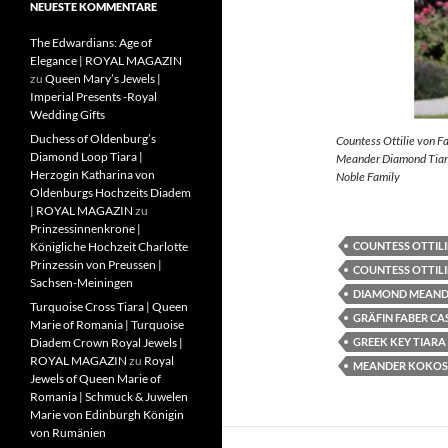
NEUESTE KOMMENTARE
The Edwardians: Age of
Elegance | ROYAL MAGAZIN
zu
Queen Mary’s Jewels |
Imperial Presents -Royal
Wedding Gifts
Duchess of Oldenburg’s
Countess Ottilie von F
Diamond Loop Tiara |
Meander Diamond Tiara
Herzogin Katharina von
Noble Family
Oldenburgs Hochzeits Diadem
| ROYAL MAGAZIN
zu
Prinzessinnenkrone |
COUNTESS OTTILI
Königliche Hochzeit Charlotte
Prinzessin von Preussen |
COUNTESS OTTILI
Sachsen-Meiningen
DIAMOND MEAND
Turquoise Cross Tiara | Queen
GRÄFIN FABER CA
Marie of Romania | Turquoise
GREEK KEY TIARA
Diadem Crown Royal Jewels |
ROYAL MAGAZIN
zu
Royal
MEANDER KOKOS
Jewels of Queen Marie of
Romania | Schmuck & Juwelen
Marie von Edinburgh Königin
von Rumänien