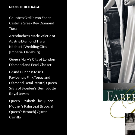
NEUESTE BEITRÄGE
Countess Ottilie von Faber-
Castell’s Greek Key Diamond
Tiara
Archduchess Marie Valerie of
Austria Diamond Tiara
Köchert | Wedding Gifts
|Imperial Habsburg
Queen Mary’s City of London
Diamond and Pearl Choker
Grand Duchess Maria
Pavlovna’s Pink Topaz and
Diamond Demi Parure| Queen
Silvia of Sweden’s|Bernadotte
Royal Jewels
Queen Elizabeth The Queen
Mother’s Palm Leaf Brooch|
Queen’s Brooch| Queen
Camilla