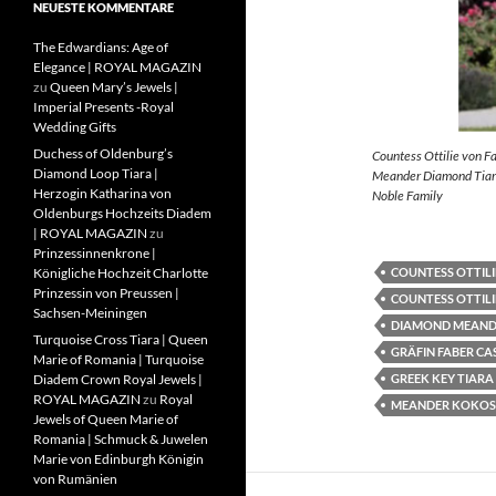
NEUESTE KOMMENTARE
The Edwardians: Age of
Elegance | ROYAL MAGAZIN
zu
Queen Mary’s Jewels |
Imperial Presents -Royal
Wedding Gifts
Duchess of Oldenburg’s
Countess Ottilie von F
Diamond Loop Tiara |
Meander Diamond Tiara
Herzogin Katharina von
Noble Family
Oldenburgs Hochzeits Diadem
| ROYAL MAGAZIN
zu
Prinzessinnenkrone |
COUNTESS OTTILI
Königliche Hochzeit Charlotte
Prinzessin von Preussen |
COUNTESS OTTILI
Sachsen-Meiningen
DIAMOND MEAND
Turquoise Cross Tiara | Queen
GRÄFIN FABER CA
Marie of Romania | Turquoise
GREEK KEY TIARA
Diadem Crown Royal Jewels |
ROYAL MAGAZIN
zu
Royal
MEANDER KOKOS
Jewels of Queen Marie of
Romania | Schmuck & Juwelen
Marie von Edinburgh Königin
von Rumänien