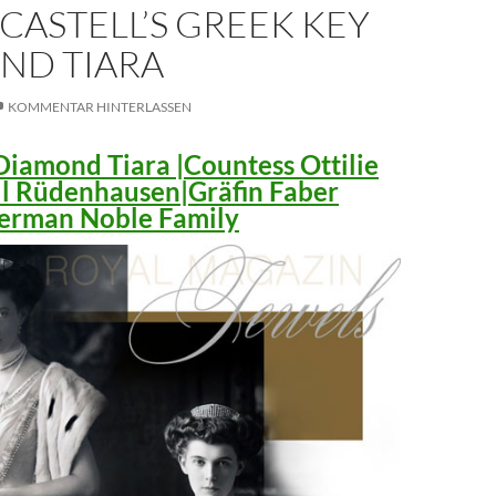
CASTELL’S GREEK KEY
ND TIARA
KOMMENTAR HINTERLASSEN
iamond Tiara |Countess Ottilie
ll Rüdenhausen|Gräfin Faber
 German Noble Family