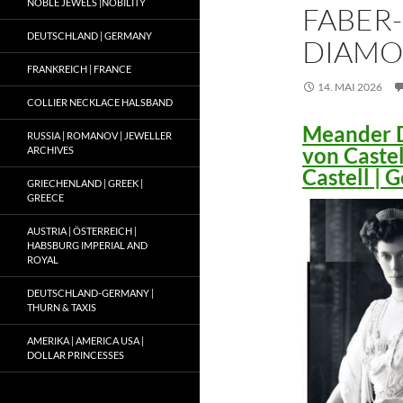
NOBLE JEWELS |NOBILITY
FABER-
DEUTSCHLAND | GERMANY
DIAMO
FRANKREICH | FRANCE
14. MAI 2026
COLLIER NECKLACE HALSBAND
Meander D
RUSSIA | ROMANOV | JEWELLER
von Caste
ARCHIVES
Castell |
GRIECHENLAND | GREEK |
GREECE
AUSTRIA | ÖSTERREICH |
HABSBURG IMPERIAL AND
ROYAL
DEUTSCHLAND-GERMANY |
THURN & TAXIS
AMERIKA | AMERICA USA |
DOLLAR PRINCESSES