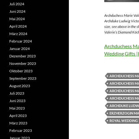
Juli 2024
Juni 2024
Archduchess Marie Vale
Mai 2024
Archduke Ludwig Victor
April 2024
size, see above in the 
Valerie’s Diamond Köch
März 2024
Februar 2024
Archduchess Mar
Januar 2024
Wedding Gifts |
Dezember 2023
November 2023
Oktober 2023
ARCHDUCHESS MA
September 2023
ARCHDUCHESS MA
August 2023
ARCHDUCHESS MA
Juli 2023
ARCHDUCHESS MA
Juni 2023
ARCHDUKE LUDWI
Mai 2023
ERZHERZOGIN MAR
April 2023
ROYAL WEDDING
März 2023
Februar 2023
Januar 2023