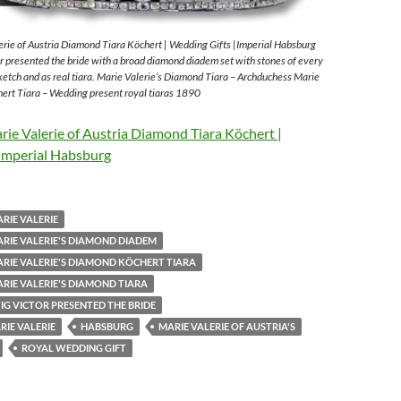
rie of Austria Diamond Tiara Köchert | Wedding Gifts |Imperial Habsburg
 presented the bride with a broad diamond diadem set with stones of every
sketch and as real tiara. Marie Valerie’s Diamond Tiara – Archduchess Marie
ert Tiara – Wedding present royal tiaras 1890
ie Valerie of Austria Diamond Tiara Köchert |
Imperial Habsburg
RIE VALERIE
RIE VALERIE'S DIAMOND DIADEM
RIE VALERIE'S DIAMOND KÖCHERT TIARA
RIE VALERIE'S DIAMOND TIARA
G VICTOR PRESENTED THE BRIDE
IE VALERIE
HABSBURG
MARIE VALERIE OF AUSTRIA'S
ROYAL WEDDING GIFT