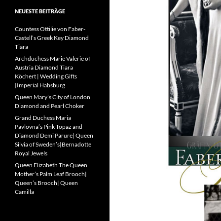
NEUESTE BEITRÄGE
Countess Ottilie von Faber-
Castell’s Greek Key Diamond
Tiara
Archduchess Marie Valerie of
Austria Diamond Tiara
Köchert | Wedding Gifts
|Imperial Habsburg
Queen Mary’s City of London
Diamond and Pearl Choker
Grand Duchess Maria
Pavlovna’s Pink Topaz and
Diamond Demi Parure| Queen
Silvia of Sweden’s|Bernadotte
Royal Jewels
Queen Elizabeth The Queen
Mother’s Palm Leaf Brooch|
Queen’s Brooch| Queen
Camilla