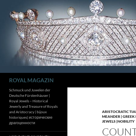
Zum
Inhalt
springen
Suchen
ROYAL MAGAZIN
Schmuck und Juwelen der
Deutsche Fürstenhäuser |
Royal Jewels – Historical
Jewerly and Treasure of Royals
ARISTOCRATIC TIA
and Aristocracy | bijoux
MEANDER | GREEK 
historiques| исторические
JEWELS |NOBILITY
драгоценности
COUNTE