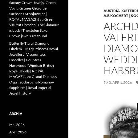
Saxony Crown Jewels |Green
Vault| Grünes Gewölbe
AUSTRIA | ÖSTERR
Sachsens Kronjuwelen |
A.E.KÖCHERT | KO
ROYAL MAGAZIN
zu
Green
ARCHD
Vault at Dresden |The Glamour
is back | The stolen Saxon
VALERI
Crown jewels are found
Butterfly Tiara| Diamond
DIAMO
Diadem – Mary Princess Royal
Jewellery| Viscountess
WEDDIN
Lascelles | Countess
Harewood| Windsor British
HABSB
Royal Jewels | ROYAL
MAGAZIN
zu
Grand Duchess
Olga Feodorovna Romanov
3. APRIL 2026
Sapphires | Royal Imperial
Jewel History
ARCHIV
Mai 2026
April 2026