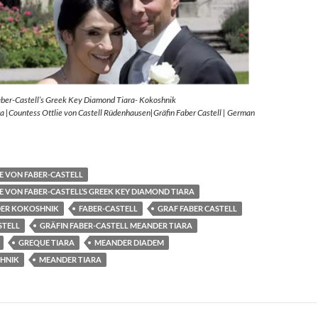
aber-Castell’s Greek Key Diamond Tiara- Kokoshnik
 |Countess Ottlie von Castell Rüdenhausen|Gräfin Faber Castell | German
E VON FABER-CASTELL
E VON FABER-CASTELL’S GREEK KEY DIAMOND TIARA
ER KOKOSHNIK
FABER-CASTELL
GRAF FABER CASTELL
STELL
GRÄFIN FABER-CASTELL MEANDER TIARA
GREQUE TIARA
MEANDER DIADEM
HNIK
MEANDER TIARA