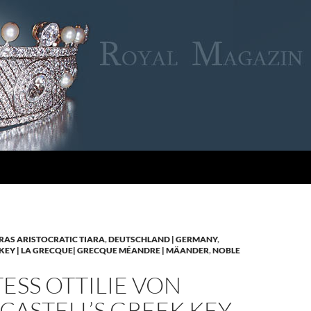
RAS ARISTOCRATIC TIARA
,
DEUTSCHLAND | GERMANY
,
KEY | LA GRECQUE| GRECQUE MÉANDRE | MÄANDER
,
NOBLE
SS OTTILIE VON
CASTELL’S GREEK KEY