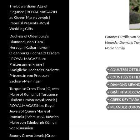
The Edwardians: Age of
Elegance | ROYAL MAGAZIN
zu
Queen Mary’s Jewels |
Imperial Presents -Royal
Wedding Gifts
Duchess of Oldenburg’s
Countess Ottilie von F
Diamond Loop Tiara |
Meander Diamond Tiara
Herzogin Katharina von
Noble Family
Oldenburgs Hochzeits Diadem
| ROYAL MAGAZIN
zu
Prinzessinnenkrone |
COUNTESS OTTILI
Königliche Hochzeit Charlotte
Prinzessin von Preussen |
COUNTESS OTTILI
Sachsen-Meiningen
DIAMOND MEAND
Turquoise Cross Tiara | Queen
GRÄFIN FABER CA
Marie of Romania | Turquoise
GREEK KEY TIARA
Diadem Crown Royal Jewels |
ROYAL MAGAZIN
zu
Royal
MEANDER KOKOS
Jewels of Queen Marie of
Romania | Schmuck & Juwelen
Marie von Edinburgh Königin
von Rumänien
Saxony Crown Jewels |Green