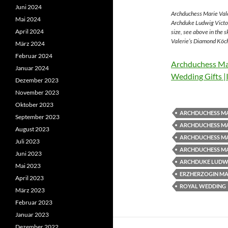
Juni 2024
Archduchess Marie Vale
Mai 2024
Archduke Ludwig Victor
April 2024
size, see above in the 
Valerie’s Diamond Köch
März 2024
Februar 2024
Archduchess Mar
Januar 2024
Wedding Gifts |
Dezember 2023
November 2023
Oktober 2023
ARCHDUCHESS MA
September 2023
ARCHDUCHESS MA
August 2023
ARCHDUCHESS MA
Juli 2023
ARCHDUCHESS MA
Juni 2023
ARCHDUKE LUDWI
Mai 2023
ERZHERZOGIN MAR
April 2023
ROYAL WEDDING
März 2023
Februar 2023
Januar 2023
Dezember 2022