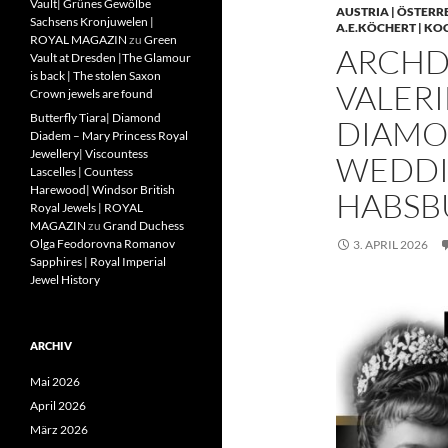
Vault| Grünes Gewölbe
AUSTRIA | ÖSTERR
Sachsens Kronjuwelen |
A.E.KÖCHERT | KO
ROYAL MAGAZIN
zu
Green
ARCHD
Vault at Dresden |The Glamour
is back | The stolen Saxon
VALERI
Crown jewels are found
Butterfly Tiara| Diamond
DIAMO
Diadem – Mary Princess Royal
Jewellery| Viscountess
WEDDIN
Lascelles | Countess
Harewood| Windsor British
HABSB
Royal Jewels | ROYAL
MAGAZIN
zu
Grand Duchess
Olga Feodorovna Romanov
3. APRIL 2026
Sapphires | Royal Imperial
Jewel History
ARCHIV
Mai 2026
April 2026
März 2026