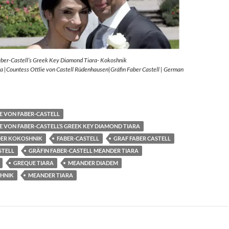
aber-Castell’s Greek Key Diamond Tiara- Kokoshnik
 |Countess Ottlie von Castell Rüdenhausen|Gräfin Faber Castell | German
E VON FABER-CASTELL
E VON FABER-CASTELL’S GREEK KEY DIAMOND TIARA
ER KOKOSHNIK
FABER-CASTELL
GRAF FABER CASTELL
STELL
GRÄFIN FABER-CASTELL MEANDER TIARA
GREQUE TIARA
MEANDER DIADEM
HNIK
MEANDER TIARA