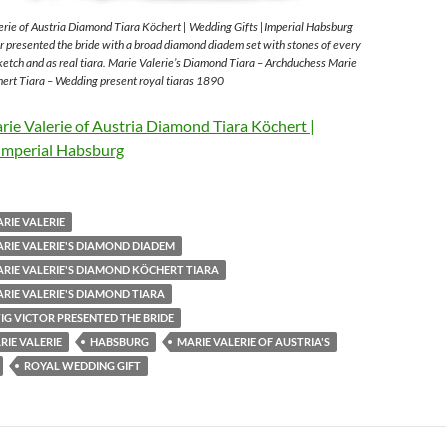
rie of Austria Diamond Tiara Köchert | Wedding Gifts |Imperial Habsburg
 presented the bride with a broad diamond diadem set with stones of every
sketch and as real tiara. Marie Valerie’s Diamond Tiara – Archduchess Marie
ert Tiara – Wedding present royal tiaras 1890
ie Valerie of Austria Diamond Tiara Köchert |
Imperial Habsburg
RIE VALERIE
RIE VALERIE'S DIAMOND DIADEM
RIE VALERIE'S DIAMOND KÖCHERT TIARA
RIE VALERIE'S DIAMOND TIARA
G VICTOR PRESENTED THE BRIDE
IE VALERIE
HABSBURG
MARIE VALERIE OF AUSTRIA'S
ROYAL WEDDING GIFT