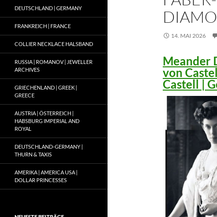
DEUTSCHLAND | GERMANY
DIAMO
FRANKREICH | FRANCE
14. MAI 2026
COLLIER NECKLACE HALSBAND
Meander D
RUSSIA | ROMANOV | JEWELLER
von Caste
ARCHIVES
Castell |
GRIECHENLAND | GREEK |
GREECE
AUSTRIA | ÖSTERREICH |
HABSBURG IMPERIAL AND
ROYAL
DEUTSCHLAND-GERMANY |
THURN & TAXIS
AMERIKA | AMERICA USA |
DOLLAR PRINCESSES
NEUESTE BEITRÄGE