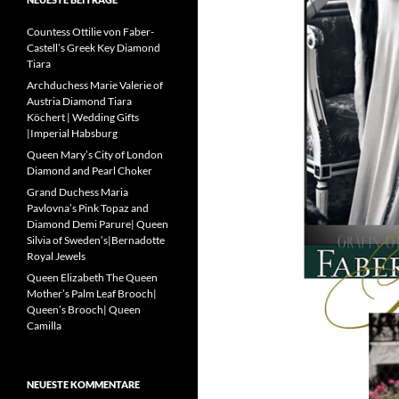
Countess Ottilie von Faber-
Castell’s Greek Key Diamond
Tiara
Archduchess Marie Valerie of
Austria Diamond Tiara
Köchert | Wedding Gifts
|Imperial Habsburg
Queen Mary’s City of London
Diamond and Pearl Choker
Grand Duchess Maria
Pavlovna’s Pink Topaz and
Diamond Demi Parure| Queen
Silvia of Sweden’s|Bernadotte
Royal Jewels
Queen Elizabeth The Queen
Mother’s Palm Leaf Brooch|
Queen’s Brooch| Queen
Camilla
NEUESTE KOMMENTARE