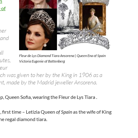
n
 of
her
 and
ll
Fleur de Lys Diamond Tiara Ansorena | Queen Ena of Spain
utes,
Victoria Eugenie of Battenberg
leur
ich was given to her by the King in 1906 as a
t, made by the Madrid jeweller Ansorena.
p, Queen Sofia, wearing the Fleur de Lys Tiara .
 first time –
Letizia Queen
of Spain
as the wife of King
the regal diamond tiara.