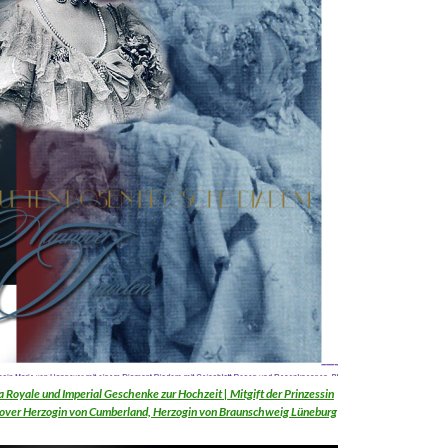
Royale und Imperial Geschenke zur Hochzeit | Mitgift der Prinzessin
over Herzogin von Cumberland, Herzogin von Braunschweig Lüneburg