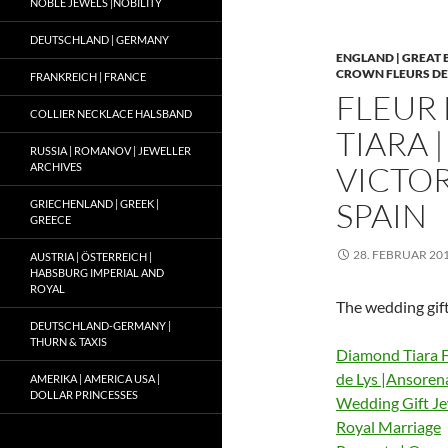
NOBLE JEWELS |NOBILITY
DEUTSCHLAND | GERMANY
ENGLAND | GREAT 
CROWN FLEURS DE
FRANKREICH | FRANCE
FLEUR
COLLIER NECKLACE HALSBAND
TIARA 
RUSSIA | ROMANOV | JEWELLER
VICTOR
ARCHIVES
SPAIN
GRIECHENLAND | GREEK |
GREECE
28. FEBRUAR 20
AUSTRIA | ÖSTERREICH |
HABSBURG IMPERIAL AND
ROYAL
The wedding gift
DEUTSCHLAND-GERMANY |
THURN & TAXIS
Diamond Tiara F
de Lys |Ansorena
AMERIKA | AMERICA USA |
DOLLAR PRINCESSES
Wedding Gift Je
Royal Marriage