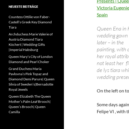
Presents | Quee
NEUESTE BEITRÄGE
Victoria Eugenie
Spain
Countess Ottilie von Faber-
Castell’s Greek Key Diamond
Tiara
Queen Ena in 
Archduchess Marie Valerie of
wedding gown
Austria Diamond Tiara
later – in the
Köchert | Wedding Gifts
painting, with a
|Imperial Habsburg
her royal attrib
Queen Mary’s City of London
Diamond and Pearl Choker
not least her f
Grand Duchess Maria
de lys tiara wh
Pavlovna’s Pink Topaz and
wedding presen
Diamond Demi Parure| Queen
Silvia of Sweden’s|Bernadotte
Royal Jewels
On the left on to
Queen Elizabeth The Queen
Mother’s Palm Leaf Brooch|
Some days again,
Queen’s Brooch| Queen
Felipe VI
, with 
Camilla