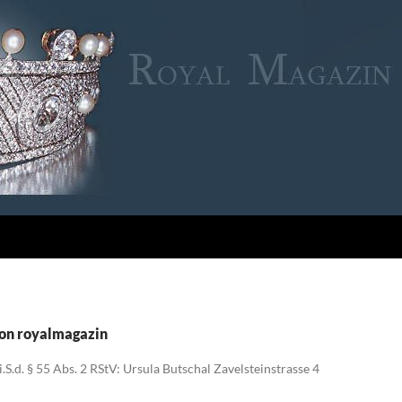
von royalmagazin
.S.d. § 55 Abs. 2 RStV: Ursula Butschal Zavelsteinstrasse 4