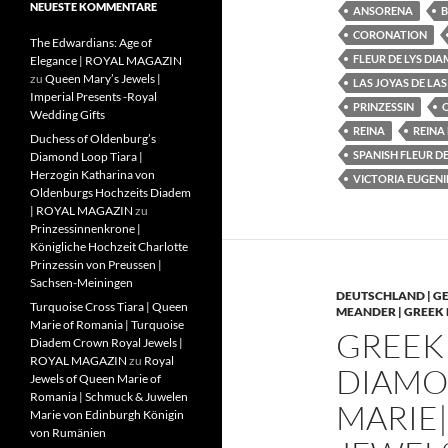
NEUESTE KOMMENTARE
ANSORENA
B
CORONATION
The Edwardians: Age of
FLEUR DE LYS DI
Elegance | ROYAL MAGAZIN
zu
Queen Mary’s Jewels |
LAS JOYAS DE LAS
Imperial Presents -Royal
PRINZESSIN
Wedding Gifts
REINA
REINA
Duchess of Oldenburg’s
SPANISH FLEUR D
Diamond Loop Tiara |
Herzogin Katharina von
VICTORIA EUGENI
Oldenburgs Hochzeits Diadem
| ROYAL MAGAZIN
zu
Prinzessinnenkrone |
Königliche Hochzeit Charlotte
Prinzessin von Preussen |
Sachsen-Meiningen
DEUTSCHLAND | 
Turquoise Cross Tiara | Queen
MEANDER | GREEK 
Marie of Romania | Turquoise
GREEK
Diadem Crown Royal Jewels |
ROYAL MAGAZIN
zu
Royal
DIAMO
Jewels of Queen Marie of
Romania | Schmuck & Juwelen
MARIE|
Marie von Edinburgh Königin
von Rumänien