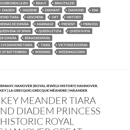
OURBONEN LILIEN
BRAUT
BRAUTKLEID
DIADEM
DIADEME
DIAMANT
DIAMOND
ENA
AMOND TIARA
GESCHENK
GIFT
HISTORIY
 REINAS DE ESPAÑA
MARRIAGE
PRESENT
PRINCESS
QUEEN ENA OF SPAIN
QUEEN LETIZIA
QUEEN SOFIA
 DE ESPAÑA
REINADEESPAÑA
E LYS DIAMOND TIARA
TIARA
VICTORIA EUGENIA
E OF BATTENBERG
WEDDING
WEDDINGGOWN
GERMANY
,
HANOVER |ROYAL JEWELS HISTORY| HANNOVER
,
KEY | LA GRECQUE| GRECQUE MÉANDRE | MÄANDER
 KEY MEANDER TIARA
ND DIADEM PRINCESS
HISTORIC ROYAL