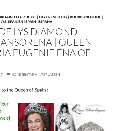
BRITAIN
,
FLEUR DE LYS | LILY FRENCH LILY | BOURBONEN LILIE |
 LYS
,
SPANIEN | SPAIN | ESPAÑA
 DE LYS DIAMOND
| ANSORENA | QUEEN
IA EUGENIE ENA OF
17
KOMMENTAR HINTERLASSEN
 to the Queen of Spain :
leur
 |
wels|