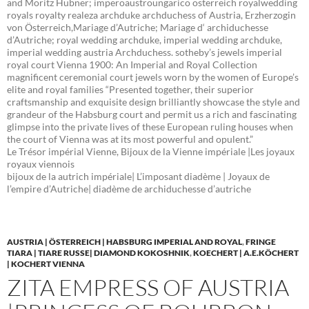
and Moritz Hübner; imperoaustroungarico österreich royalwedding
royals royalty realeza archduke archduchess of Austria, Erzherzogin
von Österreich,Mariage d’Autriche; Mariage d‘ archiduchesse
d’Autriche; royal wedding archduke, imperial wedding archduke,
imperial wedding austria Archduchess. sotheby’s jewels imperial
royal court Vienna 1900: An Imperial and Royal Collection
magnificent ceremonial court jewels worn by the women of Europe’s
elite and royal families “Presented together, their superior
craftsmanship and exquisite design brilliantly showcase the style and
grandeur of the Habsburg court and permit us a rich and fascinating
glimpse into the private lives of these European ruling houses when
the court of Vienna was at its most powerful and opulent.”
Le Trésor impérial Vienne, Bijoux de la Vienne impériale |Les joyaux
royaux viennois
bijoux de la autrich impériale| L’imposant diadème | Joyaux de
l’empire d’Autriche| diadème de archiduchesse d’autriche
AUSTRIA | ÖSTERREICH | HABSBURG IMPERIAL AND ROYAL
,
FRINGE
TIARA | TIARE RUSSE| DIAMOND KOKOSHNIK
,
KOECHERT | A.E.KÖCHERT
| KOCHERT VIENNA
ZITA EMPRESS OF AUSTRIA