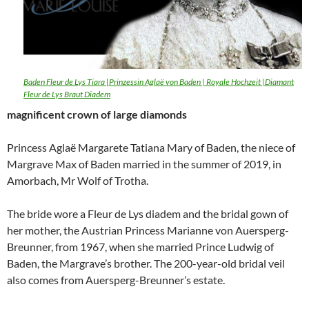
Baden Fleur de Lys Tiara |Prinzessin Aglaë von Baden | Royale Hochzeit |Diamant
Fleur de Lys Braut Diadem
magnificent crown of large diamonds
Princess Aglaë Margarete Tatiana Mary of Baden, the niece of
Margrave Max of Baden married in the summer of 2019, in
Amorbach, Mr Wolf of Trotha.
The bride wore a Fleur de Lys diadem and the bridal gown of
her mother, the Austrian Princess Marianne von Auersperg-
Breunner, from 1967, when she married Prince Ludwig of
Baden, the Margrave’s brother. The 200-year-old bridal veil
also comes from Auersperg-Breunner’s estate.