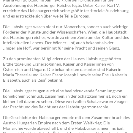
Ausdehnung des Habsburger Reiches legte. Unter Kaiser Karl V.
erreichte das Habsburgerreich seine größte territoriale Ausdehnung,
und es erstreckte sich über weite Teile Europas.
Die Habsburger waren nicht nur Monarchen, sondern auch wichtige
Förderer der Künste und der Wissenschaften. Wien, die Hauptstadt
des Habsburgerreiches, wurde zu einem Zentrum der Kultur und des
intellektuellen Lebens. Der Wiener Hof, auch bekannt als der
„Imperiale Hof“, war berühmt für seine Pracht und seinen Glanz.
Zu den prominenten Mitgliedern des Hauses Habsburg gehörten
Erzherzöge und Erzherzoginnen, Kaiser und Kaiserinnen von
Österreich und Ungarn. Die bekanntesten darunter sind Kaiserin
Maria Theresia und Kaiser Franz Joseph I. sowie seine Frau Kaiserin
Elisabeth, auch als „Sisi“ bekannt.
Die Habsburger trugen auch eine beeindruckende Sammlung von
königlichem Schmuck, zusammen, in der Schatzkammer ist, noch ein
kleiner Teil davon zu sehen . Diese wertvollen Schätze waren Zeugen
der Pracht und des Reichtums der Habsburgermonarchie.
Die Geschichte der Habsburger endete mit dem Zusammenbruch des
Austro-Hungarian Empire nach dem Ersten Weltkrieg. Die
Monarchie wurde abgeschafft, und die Habsburger gingen ins Exil.