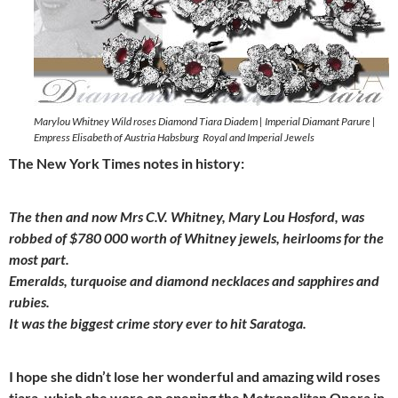
Marylou Whitney Wild roses Diamond Tiara Diadem | Imperial Diamant Parure |
Empress Elisabeth of Austria Habsburg Royal and Imperial Jewels
The New York Times notes in history:
The then and now Mrs C.V. Whitney, Mary Lou Hosford, was
robbed of $780 000 worth of Whitney jewels, heirlooms for the
most part.
Emeralds, turquoise and diamond necklaces and sapphires and
rubies.
It was the biggest crime story ever to hit Saratoga.
I hope she didn’t lose her wonderful and amazing wild roses
tiara, which she wore on opening the Metropolitan Opera in