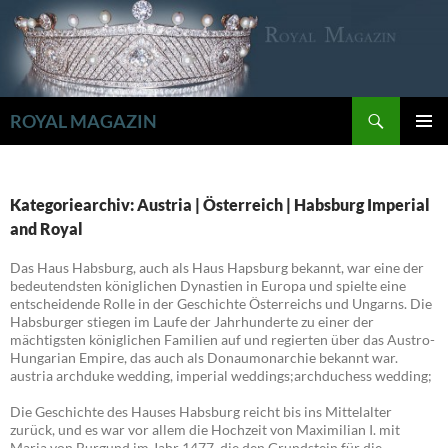
Zum
Inhalt
springen
Suchen
ROYAL MAGAZIN
PRIMÄR
MENÜ
Kategoriearchiv: Austria | Österreich | Habsburg Imperial
and Royal
Das Haus Habsburg, auch als Haus Hapsburg bekannt, war eine der
bedeutendsten königlichen Dynastien in Europa und spielte eine
entscheidende Rolle in der Geschichte Österreichs und Ungarns. Die
Habsburger stiegen im Laufe der Jahrhunderte zu einer der
mächtigsten königlichen Familien auf und regierten über das Austro-
Hungarian Empire, das auch als Donaumonarchie bekannt war.
austria archduke wedding, imperial weddings;archduchess wedding;
Die Geschichte des Hauses Habsburg reicht bis ins Mittelalter
zurück, und es war vor allem die Hochzeit von Maximilian I. mit
Maria von Burgund im Jahr 1477, die den Grundstein für die