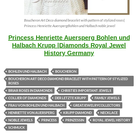
Boucheron Art Deco diamond bracelet with pattern of stylized roses|
Princess Henriette AuerspergBohlen und Halbach noble jewel
Princess Henriette Auersperg Bohlen und
Halbach Krupp |Diamonds Royal Jewel
History Germany
BOHLEN UND HALBACH
BOUCHERON
BOUCHERON ART DECO DIAMOND BRACELET WITH PATTERN OF STYLIZED
ROSES
BRIAR ROSES IN DIAMONDS
CHRISTIES IMPORTANT JEWELS
COLLIER OF DIAMONDS
DER LETZTE KRUPP
FAMILY JEWELS
FRAU VON BOHLEN UND HALBACH
GREATJEWELRYCOLLECTORS
HENRIETTE VON AUERSPERG
KRUPP DIAMOND
NECKLACE
NOBLE JEWELS
PRINCESS
PRINZESSIN
ROYAL JEWEL HISTORY
SCHMUCK