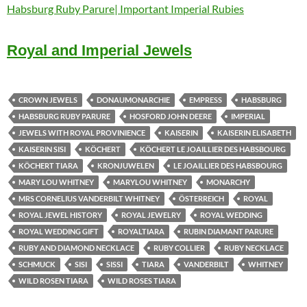
Habsburg Ruby Parure| Important Imperial Rubies
Royal and Imperial Jewels
CROWN JEWELS
DONAUMONARCHIE
EMPRESS
HABSBURG
HABSBURG RUBY PARURE
HOSFORD JOHN DEERE
IMPERIAL
JEWELS WITH ROYAL PROVINIENCE
KAISERIN
KAISERIN ELISABETH
KAISERIN SISI
KÖCHERT
KÖCHERT LE JOAILLIER DES HABSBOURG
KÖCHERT TIARA
KRONJUWELEN
LE JOAILLIER DES HABSBOURG
MARY LOU WHITNEY
MARYLOU WHITNEY
MONARCHY
MRS CORNELIUS VANDERBILT WHITNEY
ÖSTERREICH
ROYAL
ROYAL JEWEL HISTORY
ROYAL JEWELRY
ROYAL WEDDING
ROYAL WEDDING GIFT
ROYALTIARA
RUBIN DIAMANT PARURE
RUBY AND DIAMOND NECKLACE
RUBY COLLIER
RUBY NECKLACE
SCHMUCK
SISI
SISSI
TIARA
VANDERBILT
WHITNEY
WILD ROSEN TIARA
WILD ROSES TIARA