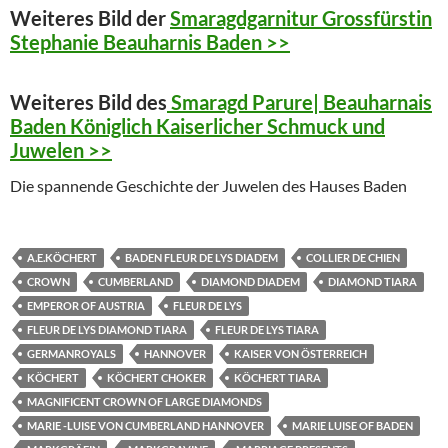
Weiteres Bild der
Smaragdgarnitur Grossfürstin
Stephanie Beauharnis Baden >>
Weiteres Bild des
Smaragd Parure| Beauharnais
Baden Königlich Kaiserlicher Schmuck und
Juwelen >>
Die spannende Geschichte der Juwelen des Hauses Baden
A.E.KÖCHERT
BADEN FLEUR DE LYS DIADEM
COLLIER DE CHIEN
CROWN
CUMBERLAND
DIAMOND DIADEM
DIAMOND TIARA
EMPEROR OF AUSTRIA
FLEUR DE LYS
FLEUR DE LYS DIAMOND TIARA
FLEUR DE LYS TIARA
GERMANROYALS
HANNOVER
KAISER VON ÖSTERREICH
KÖCHERT
KÖCHERT CHOKER
KÖCHERT TIARA
MAGNIFICENT CROWN OF LARGE DIAMONDS
MARIE -LUISE VON CUMBERLAND HANNOVER
MARIE LUISE OF BADEN