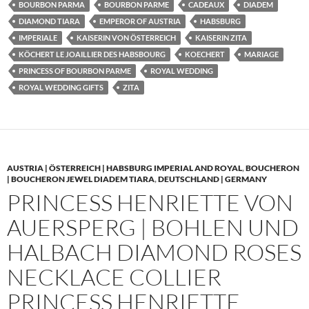
BOURBON PARMA
BOURBON PARME
CADEAUX
DIADEM
DIAMOND TIARA
EMPEROR OF AUSTRIA
HABSBURG
IMPERIALE
KAISERIN VON ÖSTERREICH
KAISERIN ZITA
KÖCHERT LE JOAILLIER DES HABSBOURG
KOECHERT
MARIAGE
PRINCESS OF BOURBON PARME
ROYAL WEDDING
ROYAL WEDDING GIFTS
ZITA
AUSTRIA | ÖSTERREICH | HABSBURG IMPERIAL AND ROYAL
,
BOUCHERON
| BOUCHERON JEWEL DIADEM TIARA
,
DEUTSCHLAND | GERMANY
PRINCESS HENRIETTE VON
AUERSPERG | BOHLEN UND
HALBACH DIAMOND ROSES
NECKLACE COLLIER
PRINCESS HENRIETTE