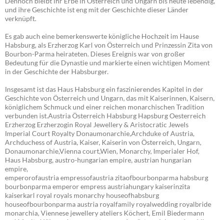
Dennoch bleibt ihr Erbe in Österreich und Ungarn bis heute lebendig,
und ihre Geschichte ist eng mit der Geschichte dieser Länder
verknüpft.
Es gab auch eine bemerkenswerte königliche Hochzeit im Hause
Habsburg, als Erzherzog Karl von Österreich und Prinzessin Zita von
Bourbon-Parma heirateten. Dieses Ereignis war von großer
Bedeutung für die Dynastie und markierte einen wichtigen Moment
in der Geschichte der Habsburger.
Insgesamt ist das Haus Habsburg ein faszinierendes Kapitel in der
Geschichte von Österreich und Ungarn, das mit Kaiserinnen, Kaisern,
königlichem Schmuck und einer reichen monarchischen Tradition
verbunden ist.Austria Österreich Habsburg Hapsburg Oesterreich
Erzherzog Erzherzogin Royal Jewellery & Aristocratic Jewels
Imperial Court Royalty Donaumonarchie,Archduke of Austria,
Archduchess of Austria, Kaiser, Kaiserin von Österreich, Ungarn,
Donaumonarchie,Vienna court,Wien, Monarchy, Imperialer Hof,
Haus Habsburg, austro-hungarian empire, austrian hungarian
empire,
emperorofaustria empressofaustria zitaofbourbonparma habsburg
bourbonparma emperor empress austriahungary kaiserinzita
kaiserkarl royal royals monarchy houseofhabsburg
houseofbourbonparma austria royalfamily royalwedding royalbride
monarchia, Viennese jewellery ateliers Köchert, Emil Biedermann