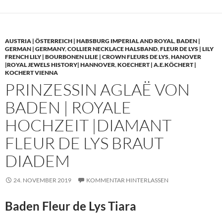
AUSTRIA | ÖSTERREICH | HABSBURG IMPERIAL AND ROYAL
,
BADEN |
GERMAN | GERMANY
,
COLLIER NECKLACE HALSBAND
,
FLEUR DE LYS | LILY
FRENCH LILY | BOURBONEN LILIE | CROWN FLEURS DE LYS
,
HANOVER
|ROYAL JEWELS HISTORY| HANNOVER
,
KOECHERT | A.E.KÖCHERT |
KOCHERT VIENNA
PRINZESSIN AGLAË VON
BADEN | ROYALE
HOCHZEIT |DIAMANT
FLEUR DE LYS BRAUT
DIADEM
24. NOVEMBER 2019
KOMMENTAR HINTERLASSEN
Baden Fleur de Lys Tiara