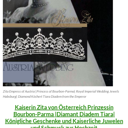
Zita Empress of Austria |Princess of Bourbon-Parma| Royal Imperial Wedding Jewels
Habsburg| Diamond Köchert Tiara Diadem from the Emperor
Kaiserin Zita von Österreich Prinzessin
Bourbon-Parma |Diamant Diadem Tiara|
Königliche Geschenke und Kaiserliche Juwelen
und Schmuck zur Hochzeit