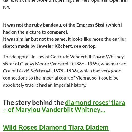
NY.
It was not the ruby bandeau, of the Empress Sissi (which I
had on the picture to compare).
It was similar but not the same, it looks like more the earlier
sketch made by Jeweler Köchert, see on top.
The daughter-in-law of Gertrude Vanderbilt Payne Whitney,
sister of Gladys Moore Vanderbilt (1886–1965), who married
Count László Széchenyi (1879–1938), which had very good
connections to the imperial court of Vienna, so it could be
absolutely true, it had an imperial history.
The story behind the
diamond roses‘ tiara
– of Marylou Vanderbilt Whitney…
Wild Roses Diamond Tiara Diadem